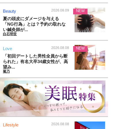
2026.08.09
Beauty
NEW
夏の頭皮にダメージを与える
「NG行為」とは？予約の取れな
い鍼灸師が...
白石明世
2026.08.08
Love
NEW
「初回デートした男性全員から断
られた」有名大卒34歳女性が、高
望み...
菊乃
2026.08.08
Lifestyle