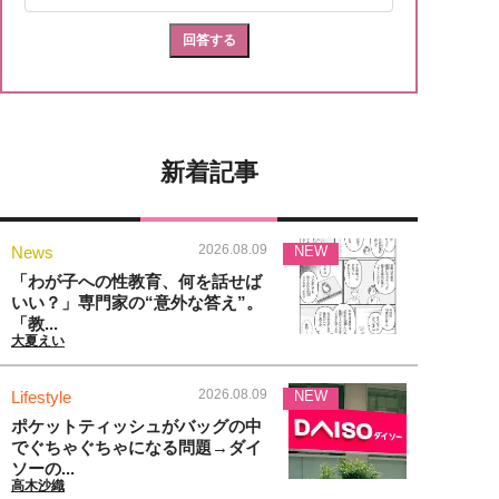
新着記事
2026.08.09
News
NEW
「わが子への性教育、何を話せば
いい？」専門家の“意外な答え”。
「教...
大夏えい
2026.08.09
Lifestyle
NEW
ポケットティッシュがバッグの中
でぐちゃぐちゃになる問題→ダイ
ソーの...
高木沙織