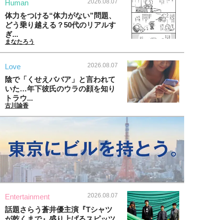
2026.08.07
Human
体力をつける“体力がない”問題、
どう乗り越える？50代のリアルす
ぎ...
まなたろう
2026.08.07
Love
陰で「くせえババア」と言われて
いた…年下彼氏のウラの顔を知り
トラウ...
古川諭香
2026.08.07
Entertainment
話題さらう蒼井優主演『Tシャツ
が乾くまで』盛り上げるスピッツ