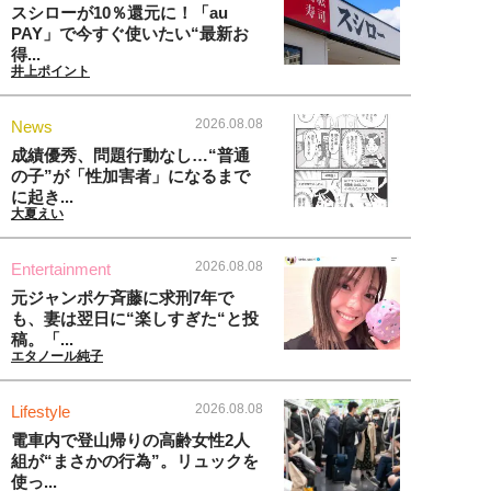
スシローが10％還元に！「au
PAY」で今すぐ使いたい“最新お
得...
井上ポイント
2026.08.08
News
成績優秀、問題行動なし…“普通
の子”が「性加害者」になるまで
に起き...
大夏えい
2026.08.08
Entertainment
元ジャンポケ斉藤に求刑7年で
も、妻は翌日に“楽しすぎた“と投
稿。「...
エタノール純子
2026.08.08
Lifestyle
電車内で登山帰りの高齢女性2人
組が“まさかの行為”。リュックを
使っ...