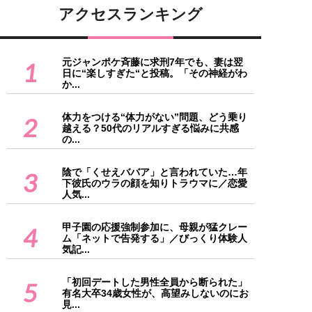
アクセスランキング
元ジャンポケ斉藤に求刑7年でも、妻は翌
1
日に“楽しすぎた“と投稿。「その神経がわ
か...
体力をつける“体力がない”問題、どう乗り
2
越える？50代のリアルすぎる悩みに共感
の...
陰で「くせえババア」と言われていた…年
3
下彼氏のウラの顔を知りトラウマに／恋愛
人気...
甲子園の応援強制参加に、母親が猛クレー
4
ム「ネットで告発する」／びっくり体験人
気記...
「初回デートした男性全員から断られた」
5
有名大卒34歳女性が、高望みしないのにお
見...