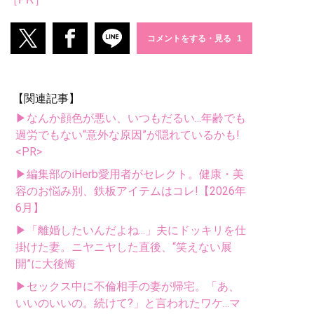
コメントをする・見る
【関連記事】
▶なんか顔色が悪い、いつもだるい...年齢でも
過労でもない“意外な原因”が隠れているかも!
<PR>
▶編集部のiHerb愛用者がセレクト。健康・美
容のお悩み別、鉄板アイテムはコレ!【2026年
6月】
▶「離婚したいんだよね...」夫にドッキリを仕
掛けた妻。ニヤニヤした直後、“笑えない展
開”に大後悔
▶セックス中に不倫相手の妻が帰宅。「あ、
いいのいいの。続けて?」と言われたワケ...マ