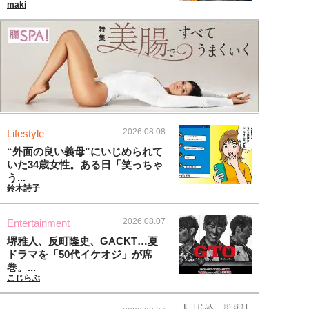
maki
2026.08.08
Lifestyle
“外面の良い義母”にいじめられて
いた34歳女性。ある日「笑っちゃ
う...
鈴木詩子
2026.08.07
Entertainment
堺雅人、反町隆史、GACKT…夏
ドラマを「50代イケオジ」が席
巻。...
こじらぶ