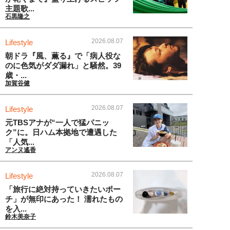
主題歌...
石黒隆之
2026.08.07
Lifestyle
朝ドラ『風、薫る』で「病人役な
のに色気がダダ漏れ」と騒然。39
歳・...
加賀谷健
2026.08.07
Lifestyle
元TBSアナが“一人で猛パニッ
ク”に。日ハム本拠地で遭遇した
「人気...
アンヌ遙香
2026.08.07
Lifestyle
「旅行に絶対持っていきたいポー
チ」が無印にあった！ 濡れたもの
を入...
鈴木美奈子