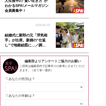
人生後半の“賢い生き方”が
わかるSPA!メールマガジン
会員募集中！
2026.06.19
結婚式に新郎の元「浮気相
手」が出席。新婦の“仕返
し”で地獄絵図に…／調…