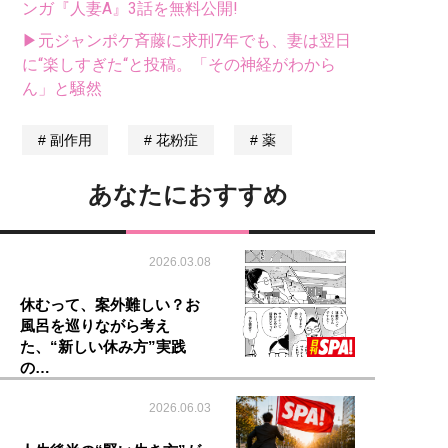
ンガ『人妻A』3話を無料公開!
▶元ジャンポケ斉藤に求刑7年でも、妻は翌日
に“楽しすぎた“と投稿。「その神経がわから
ん」と騒然
副作用
花粉症
薬
あなたにおすすめ
2026.03.08
休むって、案外難しい？お
風呂を巡りながら考え
た、“新しい休み方”実践
の…
2026.06.03