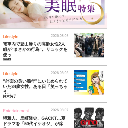
2026.08.08
Lifestyle
電車内で登山帰りの高齢女性2人
組が“まさかの行為”。リュックを
使っ...
maki
2026.08.08
Lifestyle
“外面の良い義母”にいじめられて
いた34歳女性。ある日「笑っちゃ
う...
鈴木詩子
2026.08.07
Entertainment
堺雅人、反町隆史、GACKT…夏
ドラマを「50代イケオジ」が席