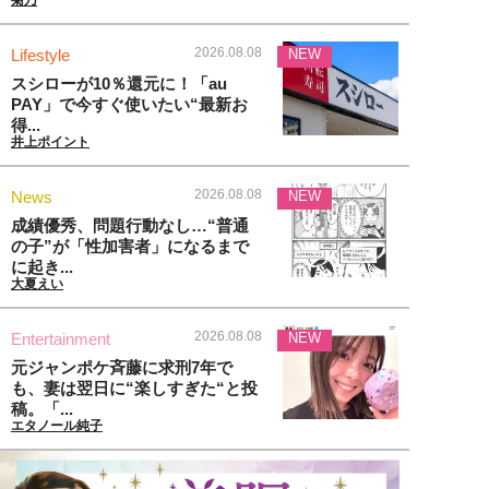
2026.08.08
Lifestyle
NEW
スシローが10％還元に！「au
PAY」で今すぐ使いたい“最新お
得...
井上ポイント
2026.08.08
News
NEW
成績優秀、問題行動なし…“普通
の子”が「性加害者」になるまで
に起き...
大夏えい
2026.08.08
Entertainment
NEW
元ジャンポケ斉藤に求刑7年で
も、妻は翌日に“楽しすぎた“と投
稿。「...
エタノール純子