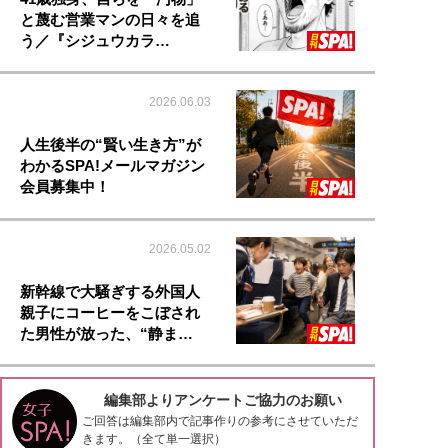
と蔑む営業マンの日々を追
う／『シジュウカラ…
2026.06.03
人生後半の“賢い生き方”が
わかるSPA!メールマガジン
会員募集中！
2026.05.02
新幹線で大騒ぎする外国人
親子にコーヒーをこぼされ
た男性が放った、“静ま…