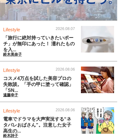
2026.08.07
Lifestyle
「旅行に絶対持っていきたいポー
チ」が無印にあった！ 濡れたもの
を入...
鈴木美奈子
2026.08.06
Lifestyle
コスメ4万点を試した美容プロの
失敗談。「手の甲に塗って確認」
「SN...
遠藤幸子
2026.08.06
Lifestyle
電車でドラマを大声実況する“ネ
タバレおばさん”。注意した女子
高生の...
鈴木詩子