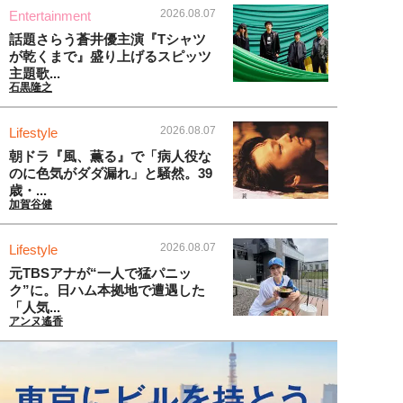
2026.08.07
Entertainment
話題さらう蒼井優主演『Tシャツ
が乾くまで』盛り上げるスピッツ
主題歌...
石黒隆之
2026.08.07
Lifestyle
朝ドラ『風、薫る』で「病人役な
のに色気がダダ漏れ」と騒然。39
歳・...
加賀谷健
2026.08.07
Lifestyle
元TBSアナが“一人で猛パニッ
ク”に。日ハム本拠地で遭遇した
「人気...
アンヌ遙香