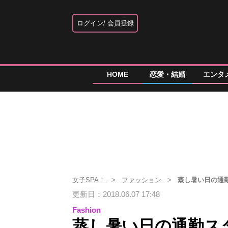
ログイン
会員登録
HOME
恋愛・結婚
エンタ
女子SPA！
ファッション
蒸し暑い日の通
更新日：2018.06.07 17:48
Fashion
蒸し暑い日の通勤ス