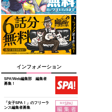
インフォメーション
SPA!Web編集部 編集者
募集！
「女子SPA！」のフリーラ
ンス編集者募集