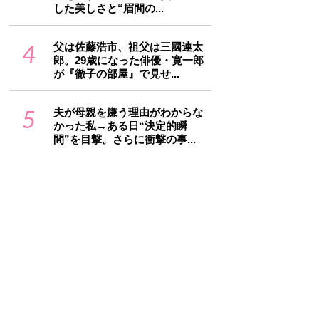
した美しさと“眉間の...
4
父は佐藤浩市、祖父は三國連太
郎。29歳になった俳優・寛一郎
が『徹子の部屋』で見せ...
5
夫が母親を嫌う理由がわからな
かった私→ある日“決定的瞬
間”を目撃。さらに衝撃の事...