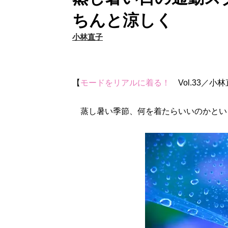
ちんと涼しく
小林直子
【
モードをリアルに着る！
Vol.33／小
蒸し暑い季節、何を着たらいいのかとい