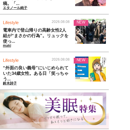
稿。「...
エタノール純子
2026.08.08
Lifestyle
NEW
電車内で登山帰りの高齢女性2人
組が“まさかの行為”。リュックを
使っ...
maki
2026.08.08
Lifestyle
NEW
“外面の良い義母”にいじめられて
いた34歳女性。ある日「笑っちゃ
う...
鈴木詩子