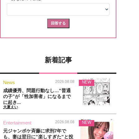
新着記事
2026.08.08
News
NEW
成績優秀、問題行動なし…“普通
の子”が「性加害者」になるまで
に起き...
大夏えい
2026.08.08
Entertainment
NEW
元ジャンポケ斉藤に求刑7年で
も、妻は翌日に“楽しすぎた“と投