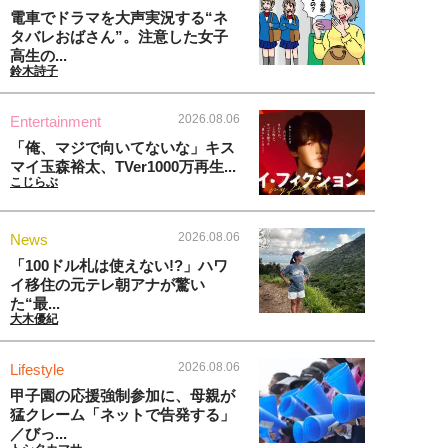
電車でドラマを大声実況する“ネ
タバレおばさん”。注意した女子
高生の...
鈴木詩子
2026.08.06
Entertainment
「俺、マジで向いてないな」キス
マイ玉森裕太、TVer1000万再生...
こじらぶ
2026.08.06
News
「100ドル札は使えない!?」ハワ
イ移住の元テレ朝アナが驚い
た“最...
大木優紀
2026.08.06
Lifestyle
甲子園の応援強制参加に、母親が
猛クレーム「ネットで告発する」
／びっ...