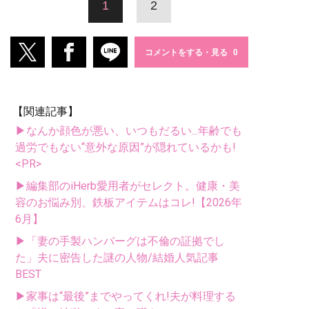
1
2
コメントをする・見る
【関連記事】
▶なんか顔色が悪い、いつもだるい...年齢でも
過労でもない“意外な原因”が隠れているかも!
<PR>
▶編集部のiHerb愛用者がセレクト。健康・美
容のお悩み別、鉄板アイテムはコレ!【2026年
6月】
▶「妻の手製ハンバーグは不倫の証拠でし
た」夫に密告した謎の人物/結婚人気記事
BEST
▶家事は“最後”までやってくれ!夫が料理する