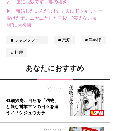
と「逆に地獄です」妻の嘆き
▶「離婚したいんだよね...」夫にドッキリを仕
掛けた妻。ニヤニヤした直後、“笑えない展
開”に大後悔
ジャンクフード
恋愛
手料理
料理
あなたにおすすめ
2026.03.27
41歳独身、自らを「汚物」
と蔑む営業マンの日々を追
う／『シジュウカラ…
2026.06.03