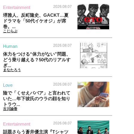
2026.08.07
Entertainment
堺雅人、反町隆史、GACKT…夏
ドラマを「50代イケオジ」が席
巻。...
こじらぶ
2026.08.07
Human
体力をつける“体力がない”問題、
どう乗り越える？50代のリアルす
ぎ...
まなたろう
2026.08.07
Love
陰で「くせえババア」と言われて
いた…年下彼氏のウラの顔を知り
トラウ...
古川諭香
2026.08.07
Entertainment
話題さらう蒼井優主演『Tシャツ