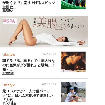
が乾くまで』盛り上げるスピッツ
主題歌...
石黒隆之
2026.08.07
Lifestyle
朝ドラ『風、薫る』で「病人役な
のに色気がダダ漏れ」と騒然。39
歳・...
加賀谷健
2026.08.07
Lifestyle
元TBSアナが“一人で猛パニッ
ク”に。日ハム本拠地で遭遇した
「人気...
アンヌ遙香