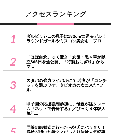
アクセスランキング
1
ダルビッシュの息子は182cm世界モデル！
ラウンドガールやミスコン美女も…プロ...
「ほぼ自炊」って驚き！女優・黒木華が献
2
立365日を全公開、「特製おにぎり」から
マ...
スタバの強力ライバルに？ 若者が「ゴンチ
3
ャ」を選ぶワケ。タピオカの次に来た“フ
ル...
甲子園の応援強制参加に、母親が猛クレー
4
ム「ネットで告発する」／びっくり体験人
気記...
同僚の結婚式に行ったら彼氏にバッタリ！
5
偶然が招いた縁？／びっくり体験人気記事