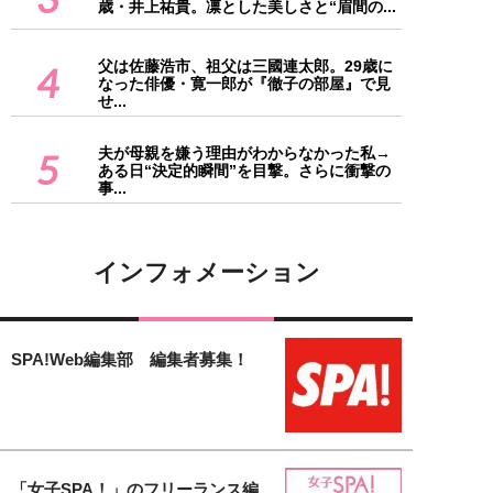
歳・井上祐貴。凛とした美しさと“眉間の...
父は佐藤浩市、祖父は三國連太郎。29歳に
4
なった俳優・寛一郎が『徹子の部屋』で見
せ...
夫が母親を嫌う理由がわからなかった私→
5
ある日“決定的瞬間”を目撃。さらに衝撃の
事...
インフォメーション
SPA!Web編集部 編集者募集！
「女子SPA！」のフリーランス編