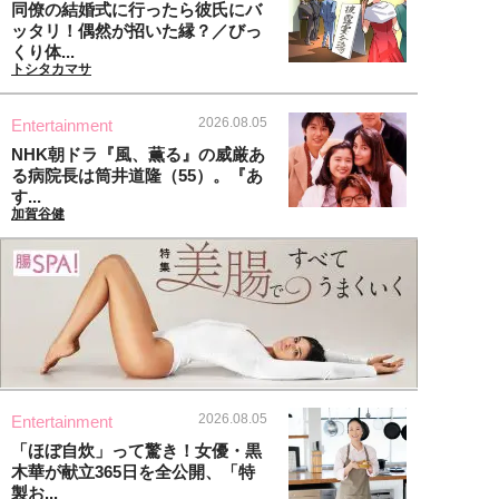
同僚の結婚式に行ったら彼氏にバ
ッタリ！偶然が招いた縁？／びっ
くり体...
トシタカマサ
2026.08.05
Entertainment
NHK朝ドラ『風、薫る』の威厳あ
る病院長は筒井道隆（55）。『あ
す...
加賀谷健
2026.08.05
Entertainment
「ほぼ自炊」って驚き！女優・黒
木華が献立365日を全公開、「特
製お...