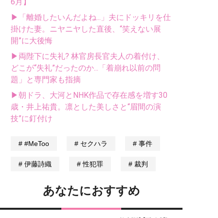
6月】
▶「離婚したいんだよね...」夫にドッキリを仕
掛けた妻。ニヤニヤした直後、“笑えない展
開”に大後悔
▶両陛下に失礼? 林官房長官夫人の着付け、
どこが“失礼”だったのか...「着崩れ以前の問
題」と専門家も指摘
▶朝ドラ、大河とNHK作品で存在感を増す30
歳・井上祐貴。凛とした美しさと“眉間の演
技”に釘付け
#MeToo
セクハラ
事件
伊藤詩織
性犯罪
裁判
あなたにおすすめ