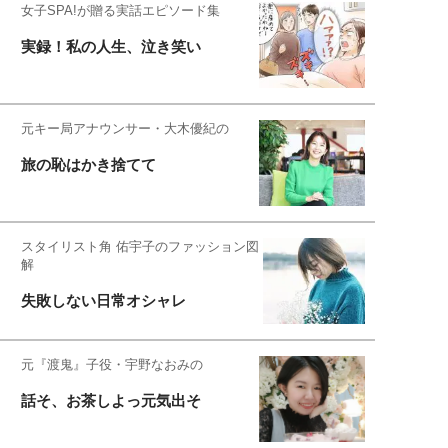
女子SPA!が贈る実話エピソード集
実録！私の人生、泣き笑い
元キー局アナウンサー・大木優紀の
旅の恥はかき捨てて
スタイリスト角 佑宇子のファッション図
解
失敗しない日常オシャレ
元『渡鬼』子役・宇野なおみの
話そ、お茶しよっ元気出そ