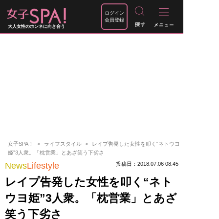
ログイン
会員登録
大人女性のホンネに向き合う
女子SPA！
ライフスタイル
レイプ告発した女性を叩く“ネトウヨ
姫”3人衆。「枕営業」とあざ笑う下劣さ
News
Lifestyle
投稿日：2018.07.06 08:45
レイプ告発した女性を叩く“ネト
ウヨ姫”3人衆。「枕営業」とあざ
笑う下劣さ