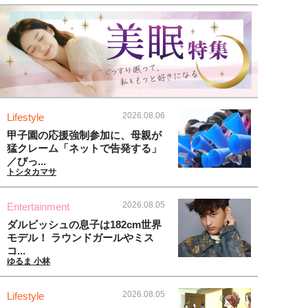
2026.08.06
Lifestyle
甲子園の応援強制参加に、母親が
猛クレーム「ネットで告発する」
／びっ...
トシタカマサ
2026.08.05
Entertainment
ダルビッシュの息子は182cm世界
モデル！ ラウンドガールやミス
コ...
ゆるま 小林
2026.08.05
Lifestyle