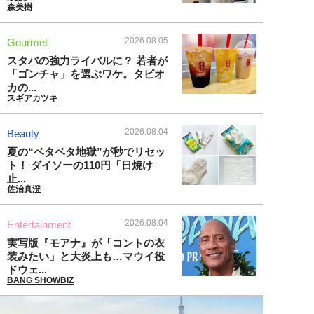
森美樹
2026.08.05
Gourmet
スタバの強力ライバルに？ 若者が
「ゴンチャ」を選ぶワケ。タピオ
カの...
スギアカツキ
2026.08.04
Beauty
夏の“ベタベタ地獄”が秒でリセッ
ト！ ダイソーの110円「日焼け
止...
佐治真澄
2026.08.04
Entertainment
実写版『モアナ』が「コントの衣
装みたい」と大炎上も…マウイ役
ドウェ...
BANG SHOWBIZ