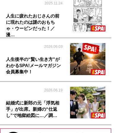
2025.11.24
人生に疲れたおじさんの前
に現れたのは謎のおもち
ゃ・ウーピンだった！／
漫…
2026.06.03
人生後半の“賢い生き方”が
わかるSPA!メールマガジン
会員募集中！
2026.06.19
結婚式に新郎の元「浮気相
手」が出席。新婦の“仕返
し”で地獄絵図に…／調…