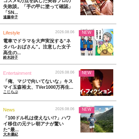
コスメ4万点を試した美容プロの
失敗談。「手の甲に塗って確認」
「SN...
遠藤幸子
2026.08.06
Lifestyle
NEW
電車でドラマを大声実況する“ネ
タバレおばさん”。注意した女子
高生の...
鈴木詩子
2026.08.06
Entertainment
NEW
「俺、マジで向いてないな」キス
マイ玉森裕太、TVer1000万再生...
こじらぶ
2026.08.06
News
NEW
「100ドル札は使えない!?」ハワ
イ移住の元テレ朝アナが驚い
た“最...
大木優紀