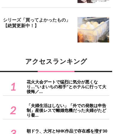
シリーズ「買ってよかったもの」
【絶賛更新中！】
アクセスランキング
花火大会デートで猛烈に気分が悪くな
1
り…“いまいちの相手”とホテルに行って大
後悔／...
「夫婦生活はしない」「外での発散は申告
2
制」産後レスで離婚危機だった夫婦がたど
り着...
3
朝ドラ、大河とNHK作品で存在感を増す30