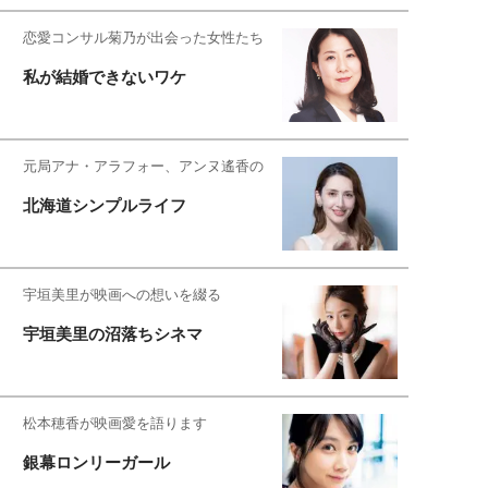
恋愛コンサル菊乃が出会った女性たち
私が結婚できないワケ
元局アナ・アラフォー、アンヌ遙香の
北海道シンプルライフ
宇垣美里が映画への想いを綴る
宇垣美里の沼落ちシネマ
松本穂香が映画愛を語ります
銀幕ロンリーガール