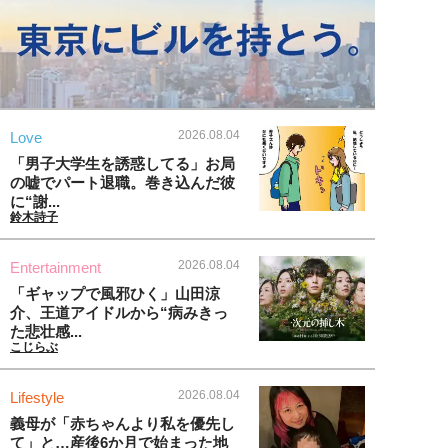
2026.08.04
Love
「男子大学生を誘惑してる」お局
の嘘でパート退職。巻き込んだ彼
に“謝...
鈴木詩子
2026.08.04
Entertainment
「ギャップで風邪ひく」山田涼
介、王道アイドルから“病みきっ
た悲壮感...
こじらぶ
2026.08.04
Lifestyle
義母が「赤ちゃんより私を優先し
て」と…産後6か月で始まった地