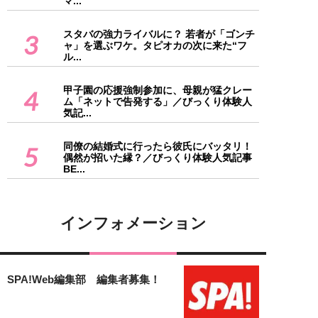
マ...
スタバの強力ライバルに？ 若者が「ゴンチ
3
ャ」を選ぶワケ。タピオカの次に来た“フ
ル...
甲子園の応援強制参加に、母親が猛クレー
4
ム「ネットで告発する」／びっくり体験人
気記...
同僚の結婚式に行ったら彼氏にバッタリ！
5
偶然が招いた縁？／びっくり体験人気記事
BE...
インフォメーション
SPA!Web編集部 編集者募集！