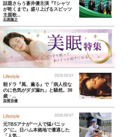
話題さらう蒼井優主演『Tシャツ
が乾くまで』盛り上げるスピッツ
主題歌...
石黒隆之
2026.08.07
Lifestyle
朝ドラ『風、薫る』で「病人役な
のに色気がダダ漏れ」と騒然。39
歳・...
加賀谷健
2026.08.07
Lifestyle
元TBSアナが“一人で猛パニッ
ク”に。日ハム本拠地で遭遇した
「人気...