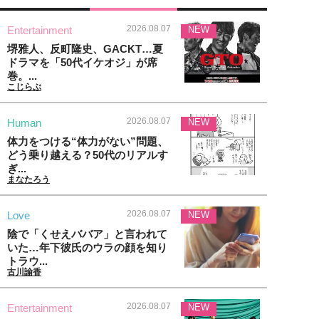
2026.08.07
Entertainment
NEW
堺雅人、反町隆史、GACKT…夏
ドラマを「50代イケオジ」が席
巻。...
こじらぶ
2026.08.07
Human
NEW
体力をつける“体力がない”問題、
どう乗り越える？50代のリアルす
ぎ...
まなたろう
2026.08.07
Love
NEW
陰で「くせえババア」と言われて
いた…年下彼氏のウラの顔を知り
トラウ...
古川諭香
2026.08.07
Entertainment
NEW