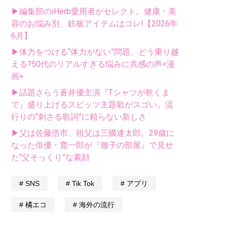
▶編集部のiHerb愛用者がセレクト。健康・美
容のお悩み別、鉄板アイテムはコレ!【2026年
6月】
▶体力をつける“体力がない”問題、どう乗り越
える?50代のリアルすぎる悩みに共感の声<漫
画>
▶話題さらう蒼井優主演『Tシャツが乾くま
で』盛り上げるスピッツ主題歌がスゴい。流
行りの“刺さる歌詞”に頼らない新しさ
▶父は佐藤浩市、祖父は三國連太郎。29歳に
なった俳優・寛一郎が『徹子の部屋』で見せ
た“父そっくり”な素顔
SNS
Tik Tok
アプリ
橘エコ
海外の流行