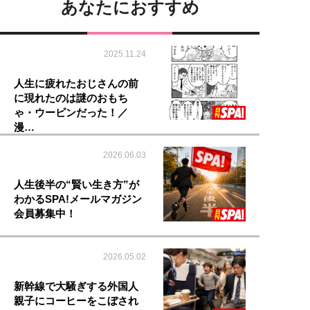
あなたにおすすめ
2025.11.24
人生に疲れたおじさんの前
に現れたのは謎のおもち
ゃ・ウーピンだった！／
漫…
2026.06.03
人生後半の“賢い生き方”が
わかるSPA!メールマガジン
会員募集中！
2026.05.02
新幹線で大騒ぎする外国人
親子にコーヒーをこぼされ