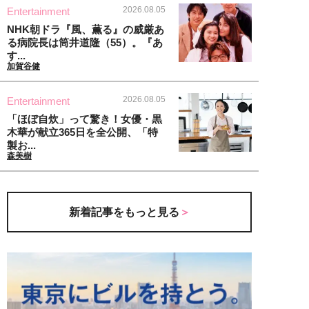
2026.08.05
Entertainment
NHK朝ドラ『風、薫る』の威厳あ
る病院長は筒井道隆（55）。『あ
す...
加賀谷健
2026.08.05
Entertainment
「ほぼ自炊」って驚き！女優・黒
木華が献立365日を全公開、「特
製お...
森美樹
新着記事をもっと見る