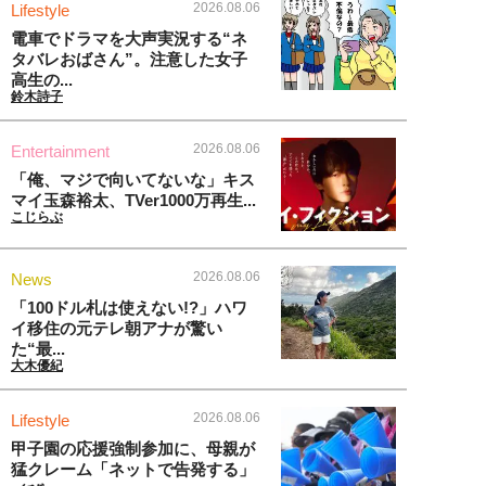
2026.08.06
Lifestyle
電車でドラマを大声実況する“ネ
タバレおばさん”。注意した女子
高生の...
鈴木詩子
2026.08.06
Entertainment
「俺、マジで向いてないな」キス
マイ玉森裕太、TVer1000万再生...
こじらぶ
2026.08.06
News
「100ドル札は使えない!?」ハワ
イ移住の元テレ朝アナが驚い
た“最...
大木優紀
2026.08.06
Lifestyle
甲子園の応援強制参加に、母親が
猛クレーム「ネットで告発する」