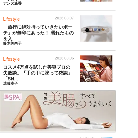
アンヌ遙香
2026.08.07
Lifestyle
「旅行に絶対持っていきたいポー
チ」が無印にあった！ 濡れたもの
を入...
鈴木美奈子
2026.08.06
Lifestyle
コスメ4万点を試した美容プロの
失敗談。「手の甲に塗って確認」
「SN...
遠藤幸子