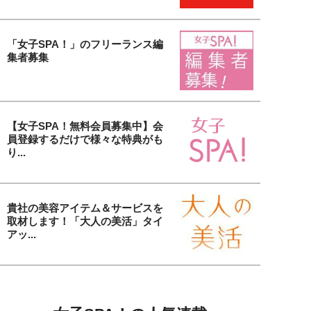
「女子SPA！」のフリーランス編
集者募集
【女子SPA！無料会員募集中】会
員登録するだけで様々な特典がも
り...
貴社の美容アイテム＆サービスを
取材します！「大人の美活」タイ
アッ...