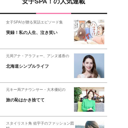
女子SPA！の人気連載
女子SPA!が贈る実話エピソード集
実録！私の人生、泣き笑い
元局アナ・アラフォー、アンヌ遙香の
北海道シンプルライフ
元キー局アナウンサー・大木優紀の
旅の恥はかき捨てて
スタイリスト角 佑宇子のファッション図