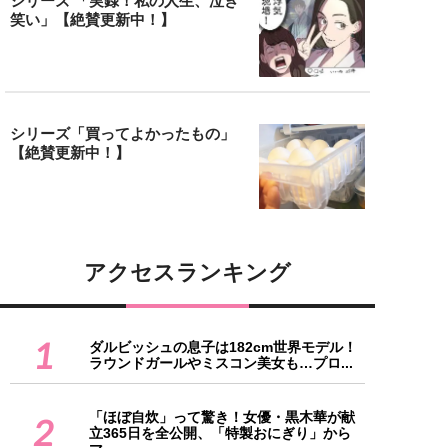
シリーズ 「実録！私の人生、泣き
笑い」【絶賛更新中！】
シリーズ「買ってよかったもの」
【絶賛更新中！】
アクセスランキング
1
ダルビッシュの息子は182cm世界モデル！
ラウンドガールやミスコン美女も…プロ...
「ほぼ自炊」って驚き！女優・黒木華が献
2
立365日を全公開、「特製おにぎり」から