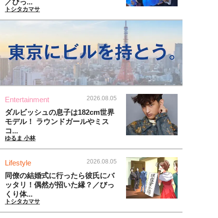
／びっ...
トシタカマサ
2026.08.05
Entertainment
ダルビッシュの息子は182cm世界
モデル！ ラウンドガールやミス
コ...
ゆるま 小林
2026.08.05
Lifestyle
同僚の結婚式に行ったら彼氏にバ
ッタリ！偶然が招いた縁？／びっ
くり体...
トシタカマサ