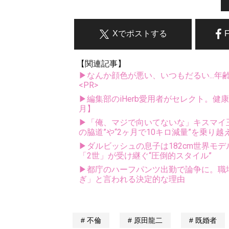
Xでポストする
【関連記事】
▶なんか顔色が悪い、いつもだるい...年
<PR>
▶編集部のiHerb愛用者がセレクト。健
月】
▶「俺、マジで向いてないな」キスマイ玉森
の脇道”や“2ヶ月で10キロ減量”を乗り越
▶ダルビッシュの息子は182cm世界モデ
「2世」が受け継ぐ“圧倒的スタイル”
▶都庁のハーフパンツ出勤で論争に。職
ぎ」と言われる決定的な理由
不倫
原田龍二
既婚者