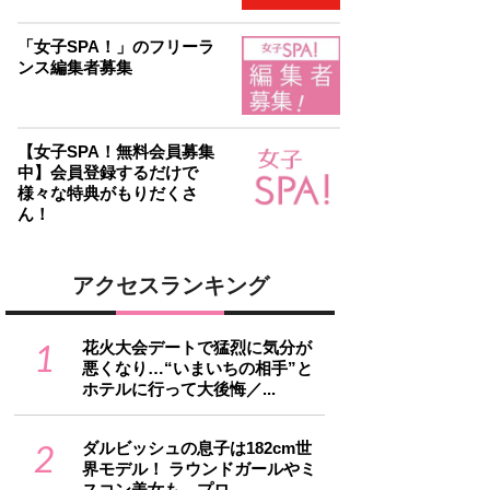
「女子SPA！」のフリーラ
ンス編集者募集
【女子SPA！無料会員募集
中】会員登録するだけで
様々な特典がもりだくさ
ん！
アクセスランキング
1
花火大会デートで猛烈に気分が
悪くなり…“いまいちの相手”と
ホテルに行って大後悔／...
2
ダルビッシュの息子は182cm世
界モデル！ ラウンドガールやミ
スコン美女も…プロ...