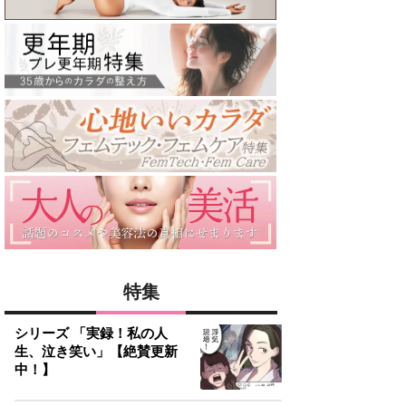
特集
シリーズ 「実録！私の人
生、泣き笑い」【絶賛更新
中！】