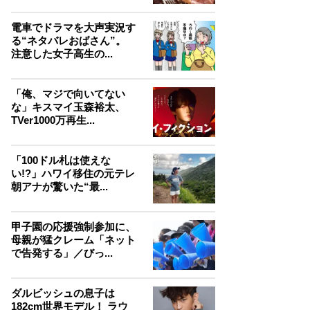
電車でドラマを大声実況す
る“ネタバレおばさん”。
注意した女子高生の...
「俺、マジで向いてない
な」キスマイ玉森裕太、
TVer1000万再生...
「100ドル札は使えな
い!?」ハワイ移住の元テレ
朝アナが驚いた“最...
甲子園の応援強制参加に、
母親が猛クレーム「ネット
で告発する」／びっ...
ダルビッシュの息子は
182cm世界モデル！ ラウ