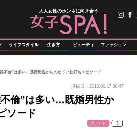
大人女性のホンネに向き合う
メ
ライフスタイル
生き方
ビューティ
ファッション
“雑不倫”は多い…既婚男性からのヒドい仕打ちエピソード
投稿日：2019.06.17 08:47
雑不倫”は多い…既婚男性か
ピソード
コメント