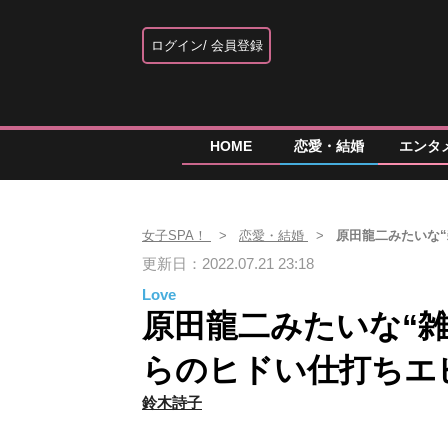
ログイン
会員登録
HOME
恋愛・結婚
エンタ
女子SPA！
恋愛・結婚
原田龍二みたいな
更新日：2022.07.21 23:18
Love
原田龍二みたいな“
らのヒドい仕打ちエ
鈴木詩子