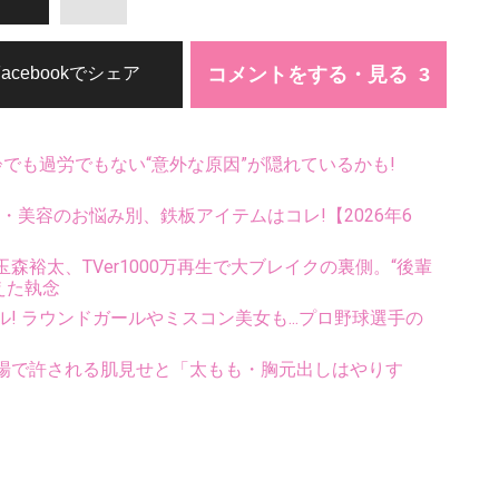
コメントをする・見る
Facebookでシェア
齢でも過労でもない“意外な原因”が隠れているかも!
康・美容のお悩み別、鉄板アイテムはコレ!【2026年6
裕太、TVer1000万再生で大ブレイクの裏側。“後輩
えた執念
ル! ラウンドガールやミスコン美女も...プロ野球選手の
場で許される肌見せと「太もも・胸元出しはやりす