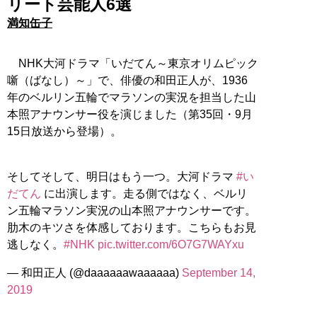
リート芸能人6選
満知缶子
NHK大河ドラマ「いだてん～東京オリムピック
噺（ばなし）～」で、俳優の和田正人が、1936
年のベルリン五輪でマラソンの実況を担当した山
本照アナウンサー役を演じました（第35回・9月
15日放送から登場）。
そしてそして、明日はもう一つ。大河ドラマ
#い
だてん
に出演します。走る側ではなく、ベルリ
ン五輪マラソン実況の山本照アナウンサーです。
肋木のキツさを体感しております。こちらもお見
逃しなく。
#NHK
pic.twitter.com/6O7G7WAYxu
— 和田正人 (@daaaaaawaaaaaa)
September 14,
2019