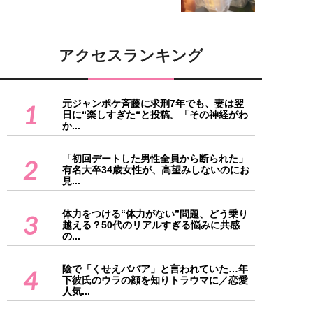
アクセスランキング
元ジャンポケ斉藤に求刑7年でも、妻は翌
1
日に“楽しすぎた“と投稿。「その神経がわ
か...
「初回デートした男性全員から断られた」
2
有名大卒34歳女性が、高望みしないのにお
見...
体力をつける“体力がない”問題、どう乗り
3
越える？50代のリアルすぎる悩みに共感
の...
陰で「くせえババア」と言われていた…年
4
下彼氏のウラの顔を知りトラウマに／恋愛
人気...