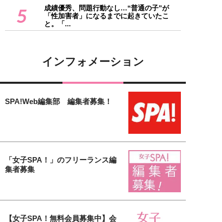
成績優秀、問題行動なし…“普通の子”が
5
「性加害者」になるまでに起きていたこ
と。「...
インフォメーション
SPA!Web編集部 編集者募集！
「女子SPA！」のフリーランス編
集者募集
【女子SPA！無料会員募集中】会