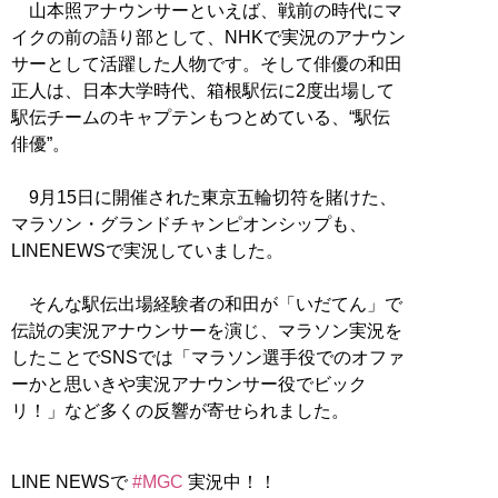
山本照アナウンサーといえば、戦前の時代にマ
イクの前の語り部として、NHKで実況のアナウン
サーとして活躍した人物です。そして俳優の和田
正人は、日本大学時代、箱根駅伝に2度出場して
駅伝チームのキャプテンもつとめている、“駅伝
俳優”。
9月15日に開催された東京五輪切符を賭けた、
マラソン・グランドチャンピオンシップも、
LINENEWSで実況していました。
そんな駅伝出場経験者の和田が「いだてん」で
伝説の実況アナウンサーを演じ、マラソン実況を
したことでSNSでは「マラソン選手役でのオファ
ーかと思いきや実況アナウンサー役でビック
リ！」など多くの反響が寄せられました。
LINE NEWSで
#MGC
実況中！！