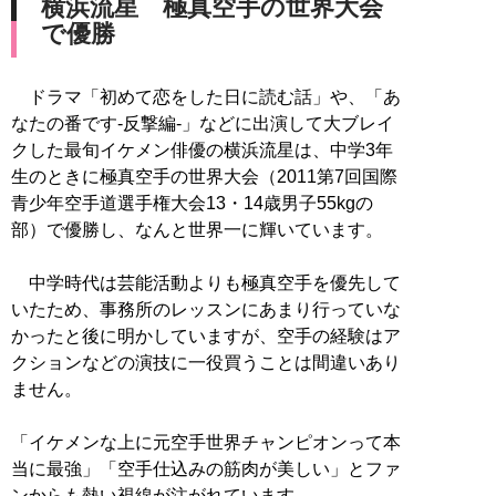
横浜流星 極真空手の世界大会
で優勝
ドラマ「初めて恋をした日に読む話」や、「あ
なたの番です-反撃編-」などに出演して大ブレイ
クした最旬イケメン俳優の横浜流星は、中学3年
生のときに極真空手の世界大会（2011第7回国際
青少年空手道選手権大会13・14歳男子55kgの
部）で優勝し、なんと世界一に輝いています。
中学時代は芸能活動よりも極真空手を優先して
いたため、事務所のレッスンにあまり行っていな
かったと後に明かしていますが、空手の経験はア
クションなどの演技に一役買うことは間違いあり
ません。
「イケメンな上に元空手世界チャンピオンって本
当に最強」「空手仕込みの筋肉が美しい」とファ
ンからも熱い視線が注がれています。