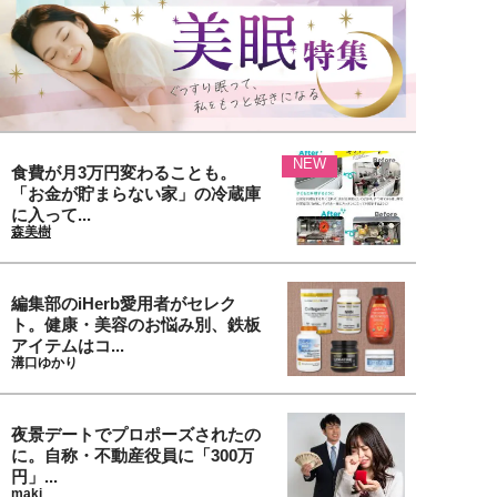
NEW
食費が月3万円変わることも。
「お金が貯まらない家」の冷蔵庫
に入って...
森美樹
編集部のiHerb愛用者がセレク
ト。健康・美容のお悩み別、鉄板
アイテムはコ...
溝口ゆかり
夜景デートでプロポーズされたの
に。自称・不動産役員に「300万
円」...
maki