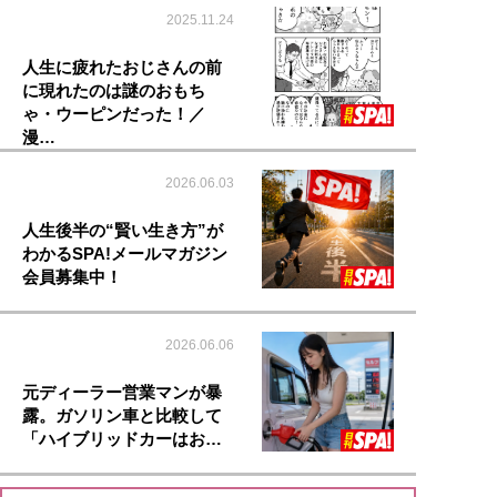
2025.11.24
人生に疲れたおじさんの前
に現れたのは謎のおもち
ゃ・ウーピンだった！／
漫…
2026.06.03
人生後半の“賢い生き方”が
わかるSPA!メールマガジン
会員募集中！
2026.06.06
元ディーラー営業マンが暴
露。ガソリン車と比較して
「ハイブリッドカーはお…