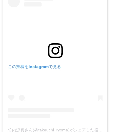
この投稿をInstagramで見る
竹内涼真さん(@takeuchi_ryoma)がシェアした投稿
–
2019年 2月