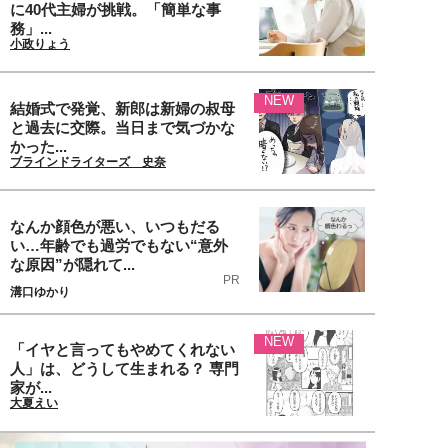
に40代主婦が挑戦。「簡単な事
務」...
小政りょう
NEW
結婚式で発覚、新郎は新婦の叔母
と過去に交際。当日まで気づかな
かった...
ブラインドライターズ 史奈
なんか顔色が悪い、いつもだる
い…年齢でも過労でもない“意外
な原因”が隠れて...
PR
溝口ゆかり
NEW
「イヤと言ってもやめてくれない
人」は、どうして生まれる？ 専門
家が...
大夏えい