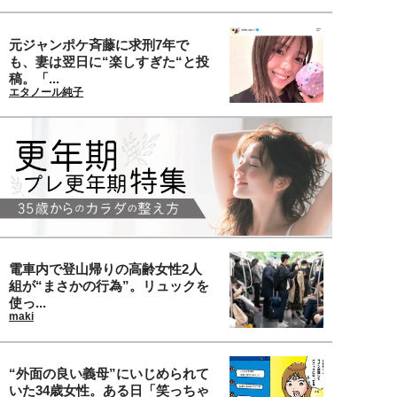
元ジャンポケ斉藤に求刑7年で
も、妻は翌日に“楽しすぎた“と投
稿。「...
エタノール純子
電車内で登山帰りの高齢女性2人
組が“まさかの行為”。リュックを
使っ...
maki
“外面の良い義母”にいじめられて
いた34歳女性。ある日「笑っちゃ