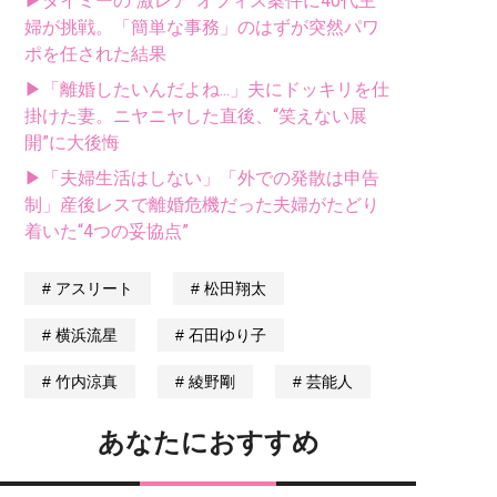
▶タイミーの“激レア”オフィス案件に40代主
婦が挑戦。「簡単な事務」のはずが突然パワ
ポを任された結果
▶「離婚したいんだよね...」夫にドッキリを仕
掛けた妻。ニヤニヤした直後、“笑えない展
開”に大後悔
▶「夫婦生活はしない」「外での発散は申告
制」産後レスで離婚危機だった夫婦がたどり
着いた“4つの妥協点”
アスリート
松田翔太
横浜流星
石田ゆり子
竹内涼真
綾野剛
芸能人
あなたにおすすめ