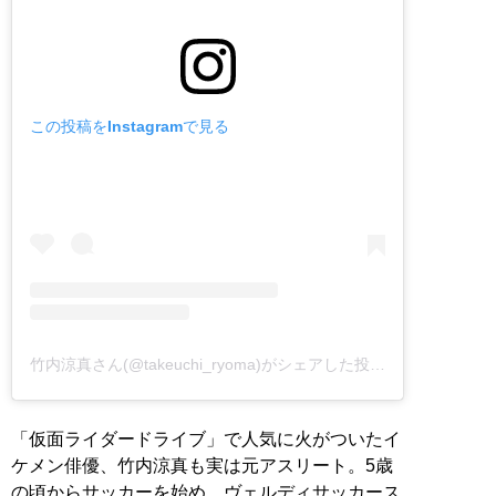
この投稿をInstagramで見る
竹内涼真さん(@takeuchi_ryoma)がシェアした投稿
–
2018年12月
「仮面ライダードライブ」で人気に火がついたイ
ケメン俳優、竹内涼真も実は元アスリート。5歳
の頃からサッカーを始め、ヴェルディサッカース