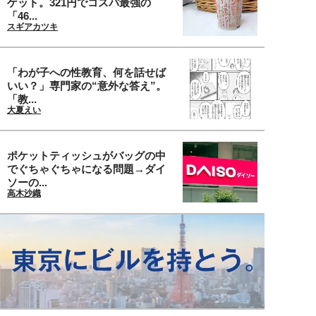
ゲット。321円でコスパ最強の
「46...
スギアカツキ
「わが子への性教育、何を話せば
いい？」専門家の“意外な答え”。
「教...
大夏えい
ポケットティッシュがバッグの中
でぐちゃぐちゃになる問題→ダイ
ソーの...
高木沙織