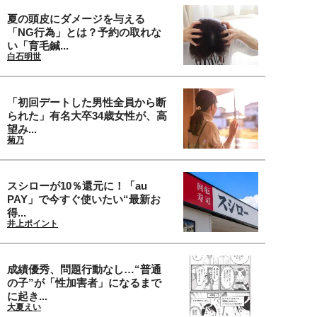
夏の頭皮にダメージを与える
「NG行為」とは？予約の取れな
い「育毛鍼...
白石明世
「初回デートした男性全員から断
られた」有名大卒34歳女性が、高
望み...
菊乃
スシローが10％還元に！「au
PAY」で今すぐ使いたい“最新お
得...
井上ポイント
成績優秀、問題行動なし…“普通
の子”が「性加害者」になるまで
に起き...
大夏えい