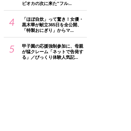
ピオカの次に来た“フル...
4
「ほぼ自炊」って驚き！女優・
黒木華が献立365日を全公開、
「特製おにぎり」からマ...
5
甲子園の応援強制参加に、母親
が猛クレーム「ネットで告発す
る」／びっくり体験人気記...