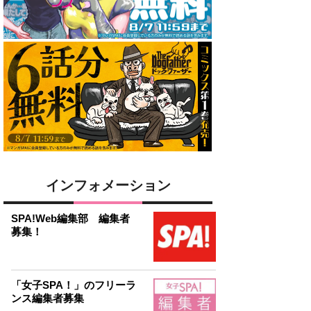
インフォメーション
SPA!Web編集部 編集者
募集！
「女子SPA！」のフリーラ
ンス編集者募集