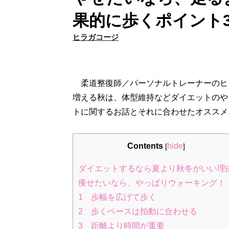
果的に歩くポイント
ヒラガコージ
柔道整復師／パーソナルトレーナーのヒ
増える秋は、体型維持などダイエットのや
トに関するお話とそれに合わせたオススメ
Contents
hide
[
]
ダイエットするなら夏より秋冬がいい理
痩せたいなら、やっぱりウォーキング！
1 歩幅を広げて歩く
2 歩くペースは拍動に合わせる
3 距離より時間が重要