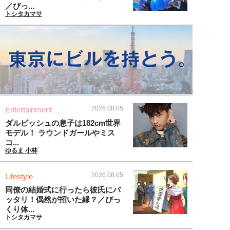
／びっ...
トシタカマサ
2026.08.05
Entertainment
ダルビッシュの息子は182cm世界
モデル！ ラウンドガールやミス
コ...
ゆるま 小林
2026.08.05
Lifestyle
同僚の結婚式に行ったら彼氏にバ
ッタリ！偶然が招いた縁？／びっ
くり体...
トシタカマサ