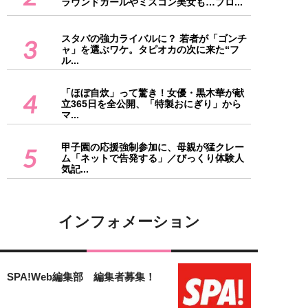
ラウンドガールやミスコン美女も…プロ...
スタバの強力ライバルに？ 若者が「ゴンチ
3
ャ」を選ぶワケ。タピオカの次に来た“フ
ル...
「ほぼ自炊」って驚き！女優・黒木華が献
4
立365日を全公開、「特製おにぎり」から
マ...
甲子園の応援強制参加に、母親が猛クレー
5
ム「ネットで告発する」／びっくり体験人
気記...
インフォメーション
SPA!Web編集部 編集者募集！