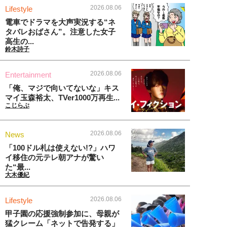
2026.08.06
Lifestyle
電車でドラマを大声実況する“ネ
タバレおばさん”。注意した女子
高生の...
鈴木詩子
2026.08.06
Entertainment
「俺、マジで向いてないな」キス
マイ玉森裕太、TVer1000万再生...
こじらぶ
2026.08.06
News
「100ドル札は使えない!?」ハワ
イ移住の元テレ朝アナが驚い
た“最...
大木優紀
2026.08.06
Lifestyle
甲子園の応援強制参加に、母親が
猛クレーム「ネットで告発する」