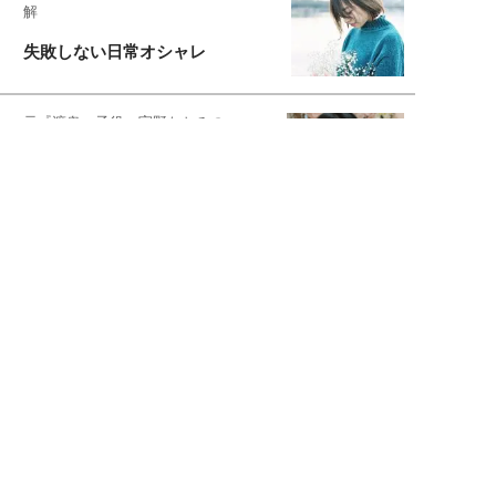
解
失敗しない日常オシャレ
元『渡鬼』子役・宇野なおみの
話そ、お茶しよっ元気出そ
恋愛コンサル菊乃が出会った女性たち
私が結婚できないワケ
宇垣美里が映画への想いを綴る
宇垣美里の沼落ちシネマ