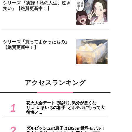
シリーズ 「実録！私の人生、泣き
笑い」【絶賛更新中！】
シリーズ「買ってよかったもの」
【絶賛更新中！】
アクセスランキング
花火大会デートで猛烈に気分が悪くな
1
り…“いまいちの相手”とホテルに行って大
後悔／...
2
ダルビッシュの息子は182cm世界モデル！