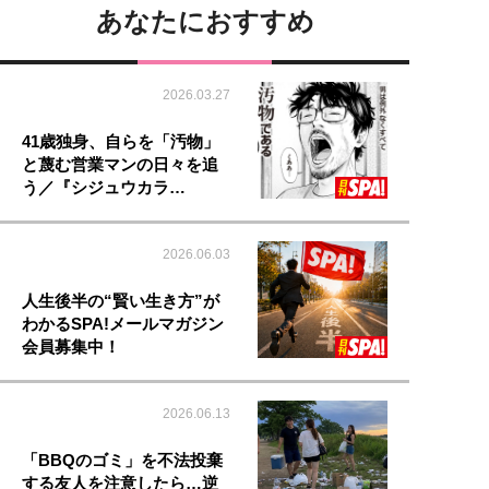
あなたにおすすめ
2026.03.27
41歳独身、自らを「汚物」
と蔑む営業マンの日々を追
う／『シジュウカラ…
2026.06.03
人生後半の“賢い生き方”が
わかるSPA!メールマガジン
会員募集中！
2026.06.13
「BBQのゴミ」を不法投棄
する友人を注意したら…逆