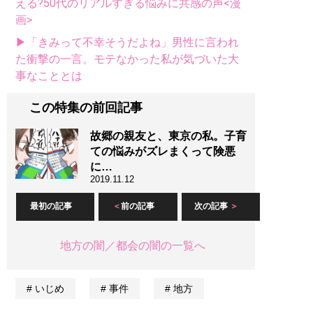
える?50代のリアルすぎる悩みに共感の声<漫
画>
▶「きみって不幸そうだよね」男性に言われ
た衝撃の一言。モテなかった私が気づいた大
事なこととは
この特集の前回記事
故郷の親友と、東京の私。子育
ての悩みがズレまくって険悪
に…
2019.11.12
最初の記事
前の記事
次の記事
地方の闇／都会の闇の一覧へ
いじめ
事件
地方