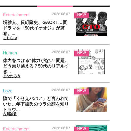
2026.08.07
Entertainment
NEW
堺雅人、反町隆史、GACKT…夏
ドラマを「50代イケオジ」が席
巻。...
こじらぶ
2026.08.07
Human
NEW
体力をつける“体力がない”問題、
どう乗り越える？50代のリアルす
ぎ...
まなたろう
2026.08.07
Love
NEW
陰で「くせえババア」と言われて
いた…年下彼氏のウラの顔を知り
トラウ...
古川諭香
2026.08.07
Entertainment
NEW