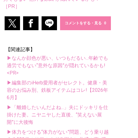
［PR］
コメントをする・見る
【関連記事】
▶なんか顔色が悪い、いつもだるい...年齢でも
過労でもない“意外な原因”が隠れているかも!
<PR>
▶編集部のiHerb愛用者がセレクト。健康・美
容のお悩み別、鉄板アイテムはコレ!【2026年
6月】
▶「離婚したいんだよね...」夫にドッキリを仕
掛けた妻。ニヤニヤした直後、“笑えない展
開”に大後悔
▶体力をつける“体力がない”問題、どう乗り越