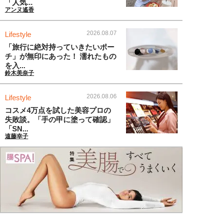
「人気...
アンヌ遙香
2026.08.07
Lifestyle
「旅行に絶対持っていきたいポー
チ」が無印にあった！ 濡れたもの
を入...
鈴木美奈子
2026.08.06
Lifestyle
コスメ4万点を試した美容プロの
失敗談。「手の甲に塗って確認」
「SN...
遠藤幸子