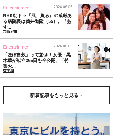
2026.08.05
Entertainment
NHK朝ドラ『風、薫る』の威厳あ
る病院長は筒井道隆（55）。『あ
す...
加賀谷健
2026.08.05
Entertainment
「ほぼ自炊」って驚き！女優・黒
木華が献立365日を全公開、「特
製お...
森美樹
新着記事をもっと見る