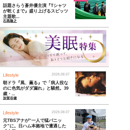
話題さらう蒼井優主演『Tシャツ
が乾くまで』盛り上げるスピッツ
主題歌...
石黒隆之
2026.08.07
Lifestyle
朝ドラ『風、薫る』で「病人役な
のに色気がダダ漏れ」と騒然。39
歳・...
加賀谷健
2026.08.07
Lifestyle
元TBSアナが“一人で猛パニッ
ク”に。日ハム本拠地で遭遇した