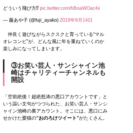
どういう飛び方⁉️
pic.twitter.com/hBoaWOac4x
— 藤あや子 (@fuji_ayako)
2019年9月14日
仲良く遊びながらスクスクと育っている“マル
オレコンビ”が、どんな風に年を重ねていくのか
楽しみになってしまいます。
③お笑い芸人・サンシャイン池
崎はチャリティーチャンネルも
開設
「空前絶後！超絶怒涛の悪口アカウントです」と
いう謳い文句がつづられた、お笑い芸人・サンシ
ャイン池崎の裏アカウント。そこには、悪口にみ
せかけた愛猫の
“おのろけツイート”
がたくさん。