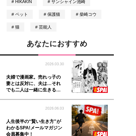
HIKAKIN
サンシャイン池崎
ペット
保護猫
柴崎コウ
猫
芸能人
あなたにおすすめ
2026.03.30
夫婦で漫画家。売れっ子の
妻とは反対に、夫は…それ
でも二人は一緒に生きる…
2026.06.03
人生後半の“賢い生き方”が
わかるSPA!メールマガジン
会員募集中！