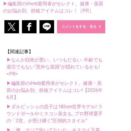
▶編集部のiHerb愛用者がセレクト。健康・美容
のお悩み別、鉄板アイテムはコレ！［PR］
コメントをする・見る
【関連記事】
▶なんか顔色が悪い、いつもだるい...年齢でも
過労でもない“意外な原因”が隠れているかも!
<PR>
▶編集部のiHerb愛用者がセレクト。健康・美
容のお悩み別、鉄板アイテムはコレ!【2026年
6月】
▶ダルビッシュの息子は182cm世界モデル! ラ
ウンドガールやミスコン美女も...プロ野球選手
の「2世」が受け継ぐ“圧倒的スタイル”
▶「俺、マジで向いてないな」キスマイ玉森