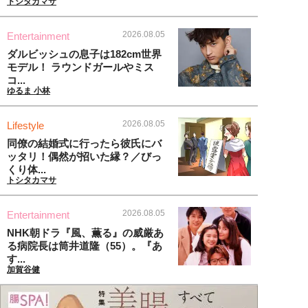
トシタカマサ
2026.08.05
Entertainment
ダルビッシュの息子は182cm世界
モデル！ ラウンドガールやミス
コ...
ゆるま 小林
2026.08.05
Lifestyle
同僚の結婚式に行ったら彼氏にバ
ッタリ！偶然が招いた縁？／びっ
くり体...
トシタカマサ
2026.08.05
Entertainment
NHK朝ドラ『風、薫る』の威厳あ
る病院長は筒井道隆（55）。『あ
す...
加賀谷健