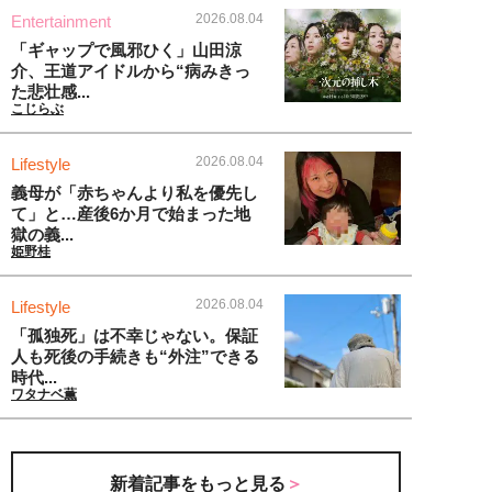
2026.08.04
Entertainment
「ギャップで風邪ひく」山田涼
介、王道アイドルから“病みきっ
た悲壮感...
こじらぶ
2026.08.04
Lifestyle
義母が「赤ちゃんより私を優先し
て」と…産後6か月で始まった地
獄の義...
姫野桂
2026.08.04
Lifestyle
「孤独死」は不幸じゃない。保証
人も死後の手続きも“外注”できる
時代...
ワタナベ薫
新着記事をもっと見る