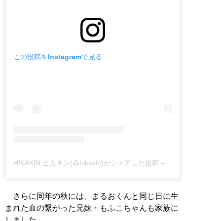
この投稿をInstagramで見る
HIKAKIN ヒカキン(@hikakin)がシェアした投稿
–
2018年 7月月3
さらに同年の秋には、まるおくんと同じ日に生
まれた血の繋がった兄妹・もふこちゃんも家族に
しました。