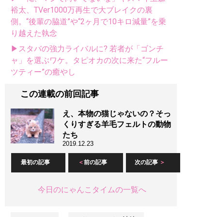
裕太、TVer1000万再生で大ブレイクの裏
側。“後輩の脇道”や“2ヶ月で10キロ減量”を乗
り越えた執念
▶スタバの強力ライバルに? 若者が「ゴンチ
ャ」を選ぶワケ。タピオカの次に来た“フルー
ツティー”の癒やし
この連載の前回記事
え、本物の猫じゃないの？そっ
くりすぎる羊毛フェルトの動物
たち
2019.12.23
最初の記事
前の記事
次の記事
今日のにゃんこタイムの一覧へ