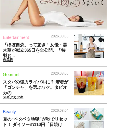
2026.08.05
Entertainment
「ほぼ自炊」って驚き！女優・黒
木華が献立365日を全公開、「特
製お...
森美樹
2026.08.05
Gourmet
スタバの強力ライバルに？ 若者が
「ゴンチャ」を選ぶワケ。タピオ
カの...
スギアカツキ
2026.08.04
Beauty
夏の“ベタベタ地獄”が秒でリセッ
ト！ ダイソーの110円「日焼け