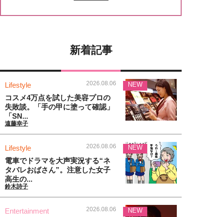
新着記事
2026.08.06
Lifestyle
NEW
コスメ4万点を試した美容プロの
失敗談。「手の甲に塗って確認」
「SN...
遠藤幸子
2026.08.06
Lifestyle
NEW
電車でドラマを大声実況する“ネ
タバレおばさん”。注意した女子
高生の...
鈴木詩子
2026.08.06
Entertainment
NEW