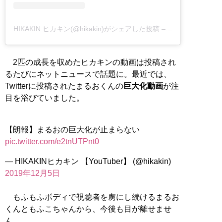
HIKAKIN ヒカキン(@hikakin)がシェアした投稿
–
2018年12月月8
2匹の成長を収めたヒカキンの動画は投稿され
るたびにネットニュースで話題に。最近では、
Twitterに投稿されたまるおくんの
巨大化動画
が注
目を浴びていました。
【朗報】まるおの巨大化が止まらない
pic.twitter.com/e2tnUTPnt0
— HIKAKINヒカキン 【YouTuber】 (@hikakin)
2019年12月5日
もふもふボディで視聴者を虜にし続けるまるお
くんともふこちゃんから、今後も目が離せませ
ん。