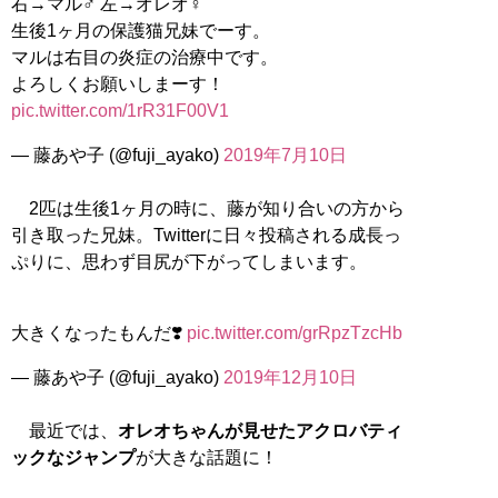
右→マル♂ 左→オレオ♀
生後1ヶ月の保護猫兄妹でーす。
マルは右目の炎症の治療中です。
よろしくお願いしまーす！
pic.twitter.com/1rR31F00V1
— 藤あや子 (@fuji_ayako)
2019年7月10日
2匹は生後1ヶ月の時に、藤が知り合いの方から
引き取った兄妹。Twitterに日々投稿される成長っ
ぷりに、思わず目尻が下がってしまいます。
大きくなったもんだ❣️
pic.twitter.com/grRpzTzcHb
— 藤あや子 (@fuji_ayako)
2019年12月10日
最近では、
オレオちゃんが見せたアクロバティ
ックなジャンプ
が大きな話題に！