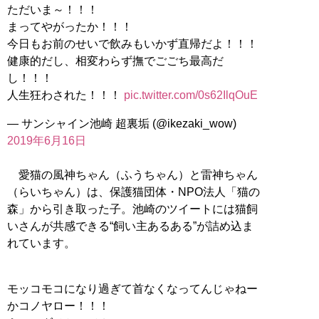
ただいま～！！！
まってやがったか！！！
今日もお前のせいで飲みもいかず直帰だよ！！！
健康的だし、相変わらず撫でごごち最高だ
し！！！
人生狂わされた！！！
pic.twitter.com/0s62IlqOuE
— サンシャイン池崎 超裏垢 (@ikezaki_wow)
2019年6月16日
愛猫の風神ちゃん（ふうちゃん）と雷神ちゃん
（らいちゃん）は、保護猫団体・NPO法人「猫の
森」から引き取った子。池崎のツイートには猫飼
いさんが共感できる“飼い主あるある”が詰め込ま
れています。
モッコモコになり過ぎて首なくなってんじゃねー
かコノヤロー！！！