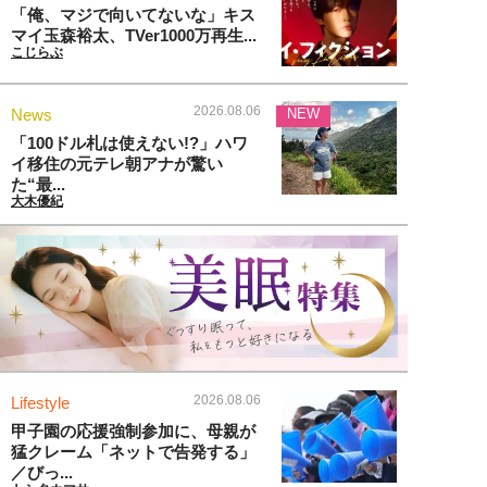
「俺、マジで向いてないな」キス
マイ玉森裕太、TVer1000万再生...
こじらぶ
2026.08.06
News
NEW
「100ドル札は使えない!?」ハワ
イ移住の元テレ朝アナが驚い
た“最...
大木優紀
2026.08.06
Lifestyle
甲子園の応援強制参加に、母親が
猛クレーム「ネットで告発する」
／びっ...