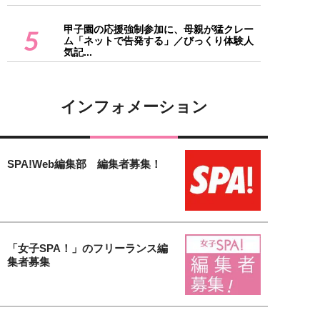
甲子園の応援強制参加に、母親が猛クレー
5
ム「ネットで告発する」／びっくり体験人
気記...
インフォメーション
SPA!Web編集部 編集者募集！
「女子SPA！」のフリーランス編
集者募集