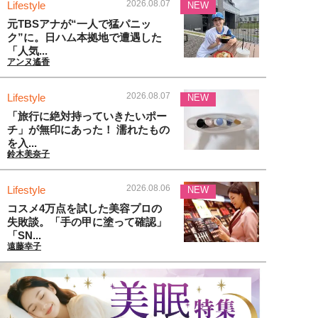
2026.08.07
Lifestyle
NEW
元TBSアナが“一人で猛パニッ
ク”に。日ハム本拠地で遭遇した
「人気...
アンヌ遙香
2026.08.07
Lifestyle
NEW
「旅行に絶対持っていきたいポー
チ」が無印にあった！ 濡れたもの
を入...
鈴木美奈子
2026.08.06
Lifestyle
NEW
コスメ4万点を試した美容プロの
失敗談。「手の甲に塗って確認」
「SN...
遠藤幸子