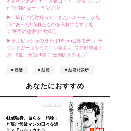
本拠地で遭遇した「人気コーチ」が放ってい
た“圧倒的なオーラ”の正体
▶「旅行に絶対持っていきたいポーチ」が無
印にあった! 濡れたものを入れてもすぐ乾
く“底面の秘密”に大満足
▶ダルビッシュの息子は182cm世界モデル! ラ
ウンドガールやミスコン美女も...プロ野球選手
の「2世」が受け継ぐ“圧倒的スタイル”
婚活
結婚
結婚相談所
あなたにおすすめ
2026.03.27
41歳独身、自らを「汚物」
と蔑む営業マンの日々を追
う／『シジュウカラ…