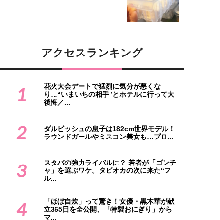
アクセスランキング
花火大会デートで猛烈に気分が悪くな
1
り…“いまいちの相手”とホテルに行って大
後悔／...
2
ダルビッシュの息子は182cm世界モデル！
ラウンドガールやミスコン美女も…プロ...
スタバの強力ライバルに？ 若者が「ゴンチ
3
ャ」を選ぶワケ。タピオカの次に来た“フ
ル...
「ほぼ自炊」って驚き！女優・黒木華が献
4
立365日を全公開、「特製おにぎり」から
マ...