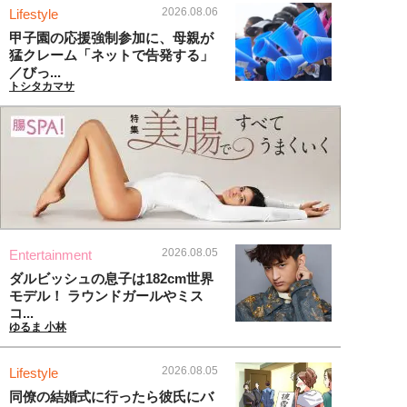
2026.08.06
Lifestyle
甲子園の応援強制参加に、母親が
猛クレーム「ネットで告発する」
／びっ...
トシタカマサ
2026.08.05
Entertainment
ダルビッシュの息子は182cm世界
モデル！ ラウンドガールやミス
コ...
ゆるま 小林
2026.08.05
Lifestyle
同僚の結婚式に行ったら彼氏にバ