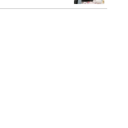
恋愛コンサル菊乃が出会った女性たち
私が結婚できないワケ
宇垣美里が映画への想いを綴る
宇垣美里の沼落ちシネマ
松本穂香が映画愛を語ります
銀幕ロンリーガール
猫バカライターがおくる
今日のにゃんこタイム