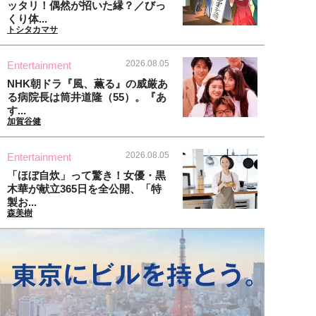
ッタリ！偶然が招いた縁？／びっ
くり体...
トシタカマサ
2026.08.05
Entertainment
NHK朝ドラ『風、薫る』の威厳あ
る病院長は筒井道隆（55）。『あ
す...
加賀谷健
2026.08.05
Entertainment
「ほぼ自炊」って驚き！女優・黒
木華が献立365日を全公開、「特
製お...
森美樹