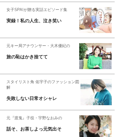
女子SPA!が贈る実話エピソード集
実録！私の人生、泣き笑い
元キー局アナウンサー・大木優紀の
旅の恥はかき捨てて
スタイリスト角 佑宇子のファッション図
解
失敗しない日常オシャレ
元『渡鬼』子役・宇野なおみの
話そ、お茶しよっ元気出そ