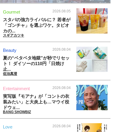
2026.08.05
Gourmet
スタバの強力ライバルに？ 若者が
「ゴンチャ」を選ぶワケ。タピオ
カの...
スギアカツキ
2026.08.04
Beauty
夏の“ベタベタ地獄”が秒でリセッ
ト！ ダイソーの110円「日焼け
止...
佐治真澄
2026.08.04
Entertainment
実写版『モアナ』が「コントの衣
装みたい」と大炎上も…マウイ役
ドウェ...
BANG SHOWBIZ
2026.08.04
Love