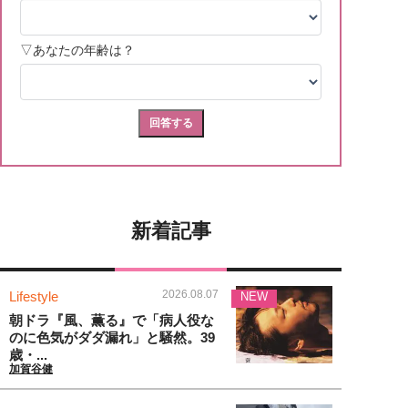
新着記事
2026.08.07
Lifestyle
NEW
朝ドラ『風、薫る』で「病人役な
のに色気がダダ漏れ」と騒然。39
歳・...
加賀谷健