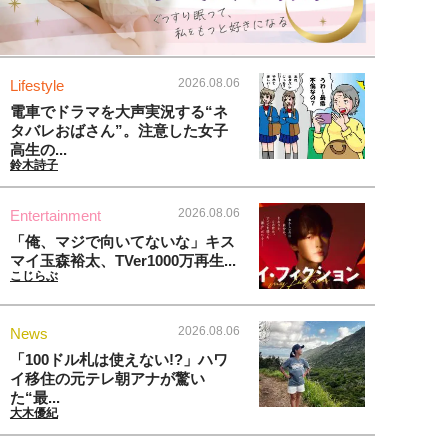
2026.08.06
Lifestyle
電車でドラマを大声実況する“ネ
タバレおばさん”。注意した女子
高生の...
鈴木詩子
2026.08.06
Entertainment
「俺、マジで向いてないな」キス
マイ玉森裕太、TVer1000万再生...
こじらぶ
2026.08.06
News
「100ドル札は使えない!?」ハワ
イ移住の元テレ朝アナが驚い
た“最...
大木優紀