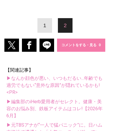
1
2
コメントをする・見る
【関連記事】
▶なんか顔色が悪い、いつもだるい...年齢でも
過労でもない“意外な原因”が隠れているかも!
<PR>
▶編集部のiHerb愛用者がセレクト。健康・美
容のお悩み別、鉄板アイテムはコレ!【2026年
6月】
▶元TBSアナが“一人で猛パニック”に。日ハム