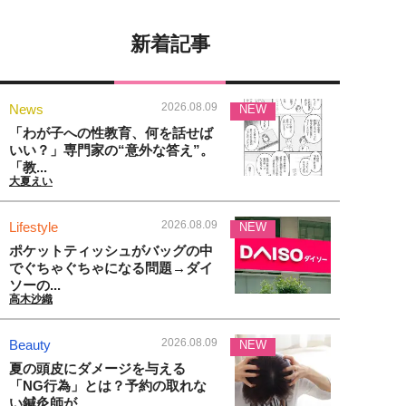
新着記事
2026.08.09
News
NEW
「わが子への性教育、何を話せば
いい？」専門家の“意外な答え”。
「教...
大夏えい
2026.08.09
Lifestyle
NEW
ポケットティッシュがバッグの中
でぐちゃぐちゃになる問題→ダイ
ソーの...
高木沙織
2026.08.09
Beauty
NEW
夏の頭皮にダメージを与える
「NG行為」とは？予約の取れな
い鍼灸師が...