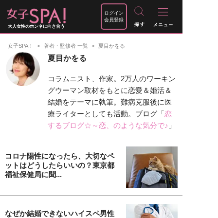
ログイン
会員登録
大人女性のホンネに向き合う
女子SPA！
著者・監修者 一覧
夏目かをる
夏目かをる
コラムニスト、作家。2万人のワーキン
グウーマン取材をもとに恋愛＆婚活＆
結婚をテーマに執筆。難病克服後に医
療ライターとしても活動。ブログ「
恋
するブログ☆～恋、のような気分で♪
」
コロナ陽性になったら、大切なペ
ットはどうしたらいいの？東京都
福祉保健局に聞...
なぜか結婚できないハイスペ男性