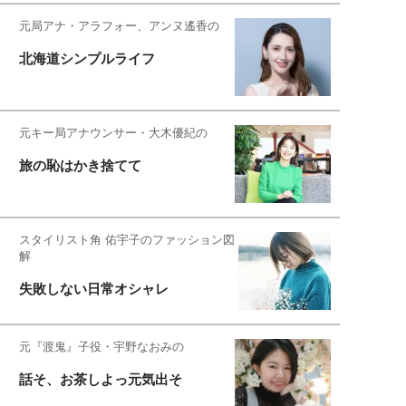
元局アナ・アラフォー、アンヌ遙香の
北海道シンプルライフ
元キー局アナウンサー・大木優紀の
旅の恥はかき捨てて
スタイリスト角 佑宇子のファッション図
解
失敗しない日常オシャレ
元『渡鬼』子役・宇野なおみの
話そ、お茶しよっ元気出そ