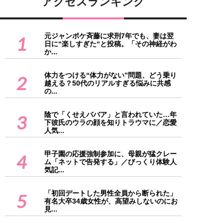
アクセスランキング
元ジャンポケ斉藤に求刑7年でも、妻は翌
1
日に“楽しすぎた“と投稿。「その神経がわ
か...
体力をつける“体力がない”問題、どう乗り
2
越える？50代のリアルすぎる悩みに共感
の...
陰で「くせえババア」と言われていた…年
3
下彼氏のウラの顔を知りトラウマに／恋愛
人気...
甲子園の応援強制参加に、母親が猛クレー
4
ム「ネットで告発する」／びっくり体験人
気記...
「初回デートした男性全員から断られた」
5
有名大卒34歳女性が、高望みしないのにお
見...