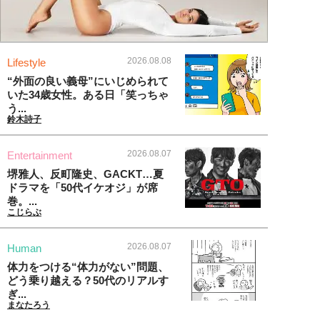
2026.08.08
Lifestyle
“外面の良い義母”にいじめられて
いた34歳女性。ある日「笑っちゃ
う...
鈴木詩子
2026.08.07
Entertainment
堺雅人、反町隆史、GACKT…夏
ドラマを「50代イケオジ」が席
巻。...
こじらぶ
2026.08.07
Human
体力をつける“体力がない”問題、
どう乗り越える？50代のリアルす
ぎ...
まなたろう