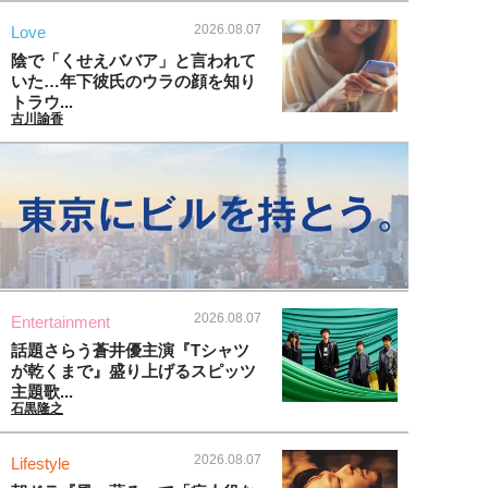
2026.08.07
Love
陰で「くせえババア」と言われて
いた…年下彼氏のウラの顔を知り
トラウ...
古川諭香
2026.08.07
Entertainment
話題さらう蒼井優主演『Tシャツ
が乾くまで』盛り上げるスピッツ
主題歌...
石黒隆之
2026.08.07
Lifestyle