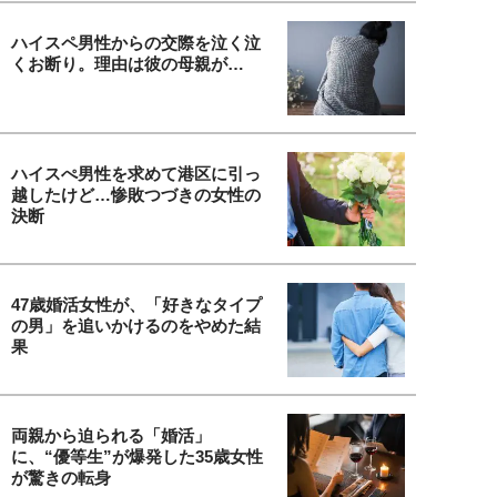
ハイスペ男性からの交際を泣く泣
くお断り。理由は彼の母親が…
ハイスぺ男性を求めて港区に引っ
越したけど…惨敗つづきの女性の
決断
47歳婚活女性が、「好きなタイプ
の男」を追いかけるのをやめた結
果
両親から迫られる「婚活」
に、“優等生”が爆発した35歳女性
が驚きの転身