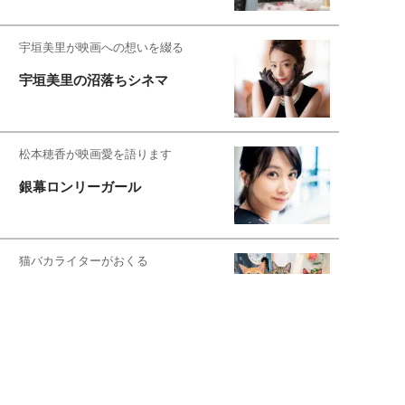
宇垣美里が映画への想いを綴る
宇垣美里の沼落ちシネマ
松本穂香が映画愛を語ります
銀幕ロンリーガール
猫バカライターがおくる
今日のにゃんこタイム
もっと見る>>