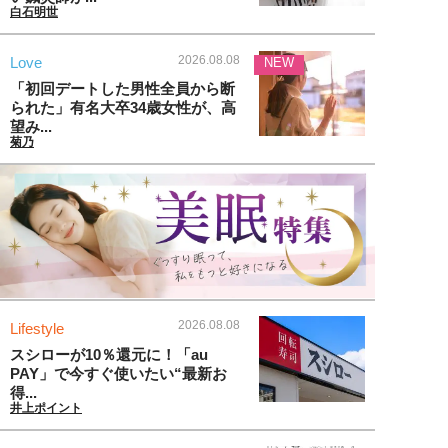
白石明世
2026.08.08
Love
NEW
「初回デートした男性全員から断
られた」有名大卒34歳女性が、高
望み...
菊乃
2026.08.08
Lifestyle
スシローが10％還元に！「au
PAY」で今すぐ使いたい“最新お
得...
井上ポイント