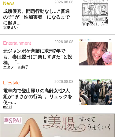
2026.08.08
News
成績優秀、問題行動なし…“普通
の子”が「性加害者」になるまで
に起き...
大夏えい
2026.08.08
Entertainment
元ジャンポケ斉藤に求刑7年で
も、妻は翌日に“楽しすぎた“と投
稿。「...
エタノール純子
2026.08.08
Lifestyle
電車内で登山帰りの高齢女性2人
組が“まさかの行為”。リュックを
使っ...
maki