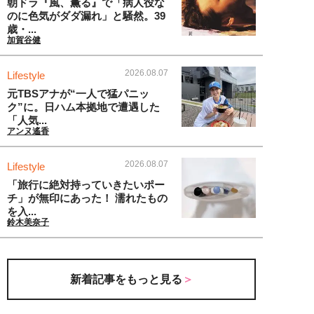
朝ドラ『風、薫る』で「病人役な
のに色気がダダ漏れ」と騒然。39
歳・...
加賀谷健
2026.08.07
Lifestyle
元TBSアナが“一人で猛パニッ
ク”に。日ハム本拠地で遭遇した
「人気...
アンヌ遙香
2026.08.07
Lifestyle
「旅行に絶対持っていきたいポー
チ」が無印にあった！ 濡れたもの
を入...
鈴木美奈子
新着記事をもっと見る