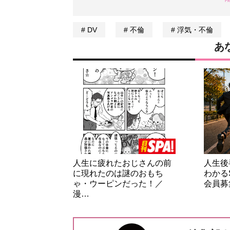
DV
不倫
浮気・不倫
あ
人生に疲れたおじさんの前
人生後
に現れたのは謎のおもち
わかる
ゃ・ウーピンだった！／
会員募
漫…