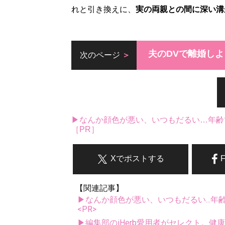
れと引き換えに、
実の両親との間に深い溝
夫のDVで離婚し
次のページ
▶なんか顔色が悪い、いつもだるい…年齢
［PR］
Xでポストする
【関連記事】
▶なんか顔色が悪い、いつもだるい...年
<PR>
▶編集部のiHerb愛用者がセレクト。健