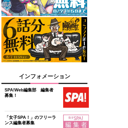
インフォメーション
SPA!Web編集部 編集者
募集！
「女子SPA！」のフリーラ
ンス編集者募集