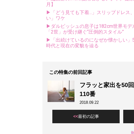
月】
▶「どう見ても下着...」スリップドレ
い」ワケ
▶ダルビッシュの息子は182cm世界モデ
「2世」が受け継ぐ“圧倒的スタイル”
▶「出続けているのになぜか懐かしい」5
時代と現在の変貌を辿る
この特集の前回記事
フラッと家出を50
110番
2018.09.22
最初の記事