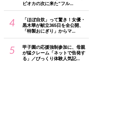
ピオカの次に来た“フル...
4
「ほぼ自炊」って驚き！女優・
黒木華が献立365日を全公開、
「特製おにぎり」からマ...
5
甲子園の応援強制参加に、母親
が猛クレーム「ネットで告発す
る」／びっくり体験人気記...