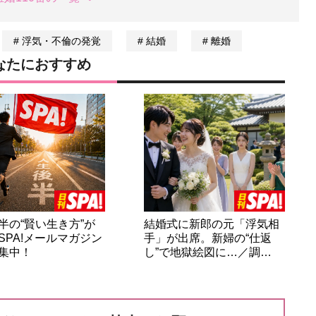
浮気・不倫の発覚
結婚
離婚
なたにおすすめ
半の“賢い生き方”が
結婚式に新郎の元「浮気相
SPA!メールマガジン
手」が出席。新婦の“仕返
集中！
し”で地獄絵図に…／調…