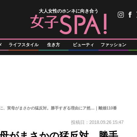
大人女性のホンネに向き合う
メ
ライフスタイル
生き方
ビューティ
ファッション
婚に、実母がまさかの猛反対。勝手すぎる理由にア然…｜離婚110番
投稿日：2018.09.26 15:47
実母がまさかの猛反対。勝手