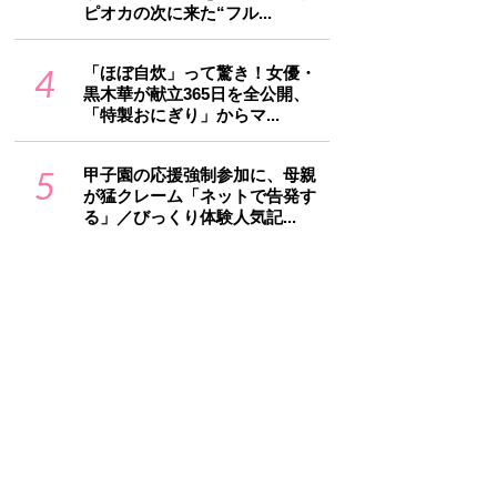
ピオカの次に来た“フル...
4
「ほぼ自炊」って驚き！女優・
黒木華が献立365日を全公開、
「特製おにぎり」からマ...
5
甲子園の応援強制参加に、母親
が猛クレーム「ネットで告発す
る」／びっくり体験人気記...