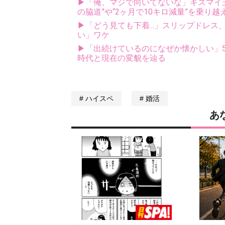
▶「俺、マジで向いてないな」キスマイ玉森
の脇道”や“2ヶ月で10キロ減量”を乗り越
▶「どう見ても下着...」スリップドレ
い」ワケ
▶「出続けているのになぜか懐かしい」5
時代と現在の変貌を辿る
ハイスペ
婚活
あ