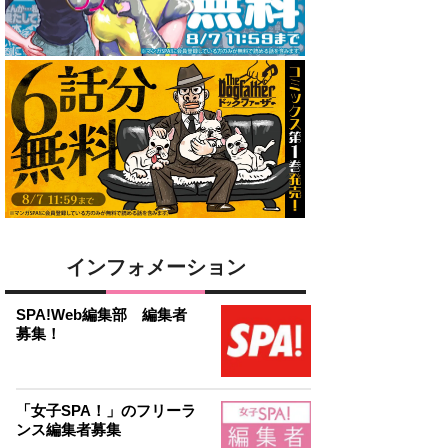
インフォメーション
SPA!Web編集部 編集者
募集！
「女子SPA！」のフリーラ
ンス編集者募集