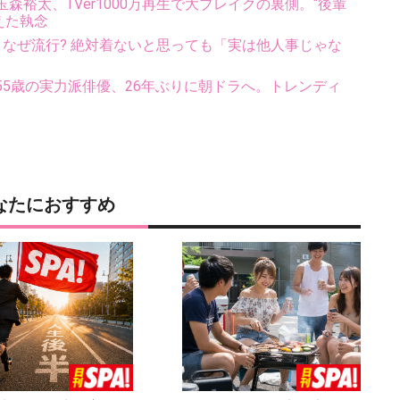
裕太、TVer1000万再生で大ブレイクの裏側。“後輩
えた執念
ス、なぜ流行? 絶対着ないと思っても「実は他人事じゃな
5歳の実力派俳優、26年ぶりに朝ドラへ。トレンディ
なたにおすすめ