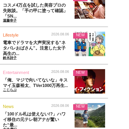
コスメ4万点を試した美容プロの
失敗談。「手の甲に塗って確認」
「SN...
遠藤幸子
2026.08.06
Lifestyle
NEW
電車でドラマを大声実況する“ネ
タバレおばさん”。注意した女子
高生の...
鈴木詩子
2026.08.06
Entertainment
NEW
「俺、マジで向いてないな」キス
マイ玉森裕太、TVer1000万再生...
こじらぶ
2026.08.06
News
NEW
「100ドル札は使えない!?」ハワ
イ移住の元テレ朝アナが驚い
た“最...