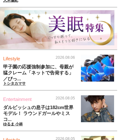
大木優紀
2026.08.06
Lifestyle
甲子園の応援強制参加に、母親が
猛クレーム「ネットで告発する」
／びっ...
トシタカマサ
2026.08.05
Entertainment
ダルビッシュの息子は182cm世界
モデル！ ラウンドガールやミス
コ...
ゆるま 小林
2026.08.05
Lifestyle