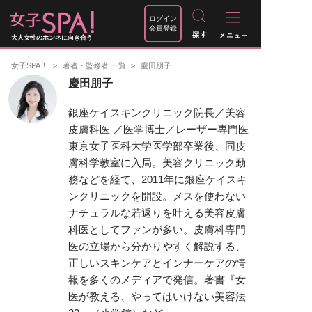
ログイン
会員登録
大人女性のホンネに向き合う
女子SPA！
著者・監修者 一覧
慶田朋子
慶田朋子
銀座ケイスキンクリニック院長／美容
皮膚科医 ／医学博士／レーザー専門医
東京女子医科大学医学部卒業後、同皮
膚科学教室に入局。美容クリニック勤
務などを経て、2011年に銀座ケイスキ
ンクリニックを開設。メスを使わない
ナチュラルな若返りを叶える美容皮膚
科医としてファンが多い。皮膚科専門
医の立場から分かりやすく解説する、
正しいスキンケアとインナーケアの情
報を多くのメディアで発信。著書『女
医が教える、やってはいけない美容法