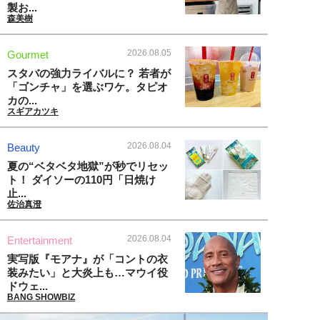
製お...
森美樹
2026.08.05
Gourmet
スタバの強力ライバルに？ 若者が
「ゴンチャ」を選ぶワケ。タピオ
カの...
スギアカツキ
2026.08.04
Beauty
夏の“ベタベタ地獄”が秒でリセッ
ト！ ダイソーの110円「日焼け
止...
佐治真澄
2026.08.04
Entertainment
実写版『モアナ』が「コントの衣
装みたい」と大炎上も…マウイ役
ドウェ...
BANG SHOWBIZ