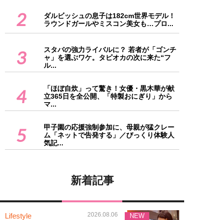
2
ダルビッシュの息子は182cm世界モデル！
ラウンドガールやミスコン美女も…プロ...
スタバの強力ライバルに？ 若者が「ゴンチ
3
ャ」を選ぶワケ。タピオカの次に来た“フ
ル...
「ほぼ自炊」って驚き！女優・黒木華が献
4
立365日を全公開、「特製おにぎり」から
マ...
甲子園の応援強制参加に、母親が猛クレー
5
ム「ネットで告発する」／びっくり体験人
気記...
新着記事
2026.08.06
Lifestyle
NEW