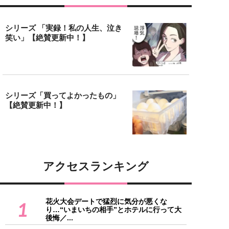
シリーズ 「実録！私の人生、泣き
笑い」【絶賛更新中！】
シリーズ「買ってよかったもの」
【絶賛更新中！】
アクセスランキング
花火大会デートで猛烈に気分が悪くな
1
り…“いまいちの相手”とホテルに行って大
後悔／...