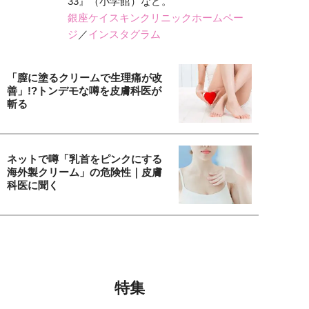
33』（小学館）など。
銀座ケイスキンクリニックホームペー
ジ
／
インスタグラム
「膣に塗るクリームで生理痛が改
善」!?トンデモな噂を皮膚科医が
斬る
ネットで噂「乳首をピンクにする
海外製クリーム」の危険性｜皮膚
科医に聞く
特集