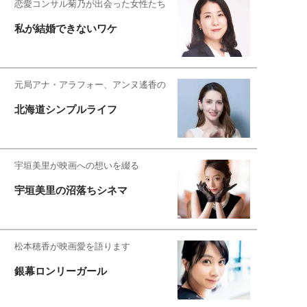
恋愛コンサル菊乃が出会った女性たち
私が結婚できないワケ
元局アナ・アラフォー、アンヌ遙香の
北海道シンプルライフ
宇垣美里が映画への想いを綴る
宇垣美里の沼落ちシネマ
松本穂香が映画愛を語ります
銀幕ロンリーガール