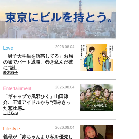
2026.08.04
Love
「男子大学生を誘惑してる」お局
の嘘でパート退職。巻き込んだ彼
に“謝...
鈴木詩子
2026.08.04
Entertainment
「ギャップで風邪ひく」山田涼
介、王道アイドルから“病みきっ
た悲壮感...
こじらぶ
2026.08.04
Lifestyle
義母が「赤ちゃんより私を優先し