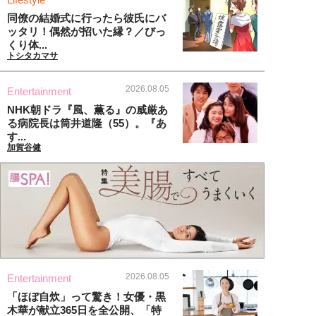
同僚の結婚式に行ったら彼氏にバ
ッタリ！偶然が招いた縁？／びっ
くり体...
トシタカマサ
2026.08.05
Entertainment
NHK朝ドラ『風、薫る』の威厳あ
る病院長は筒井道隆（55）。『あ
す...
加賀谷健
2026.08.05
Entertainment
「ほぼ自炊」って驚き！女優・黒
木華が献立365日を全公開、「特