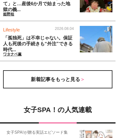
て」と…産後6か月で始まった地
獄の義...
姫野桂
2026.08.04
Lifestyle
「孤独死」は不幸じゃない。保証
人も死後の手続きも“外注”できる
時代...
ワタナベ薫
新着記事をもっと見る
女子SPA！の人気連載
女子SPA!が贈る実話エピソード集