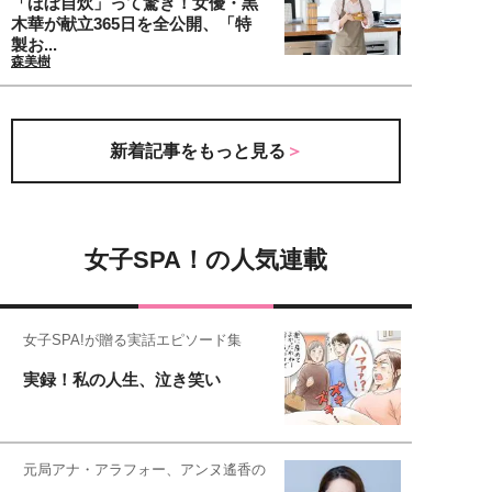
「ほぼ自炊」って驚き！女優・黒
木華が献立365日を全公開、「特
製お...
森美樹
新着記事をもっと見る
女子SPA！の人気連載
女子SPA!が贈る実話エピソード集
実録！私の人生、泣き笑い
元局アナ・アラフォー、アンヌ遙香の