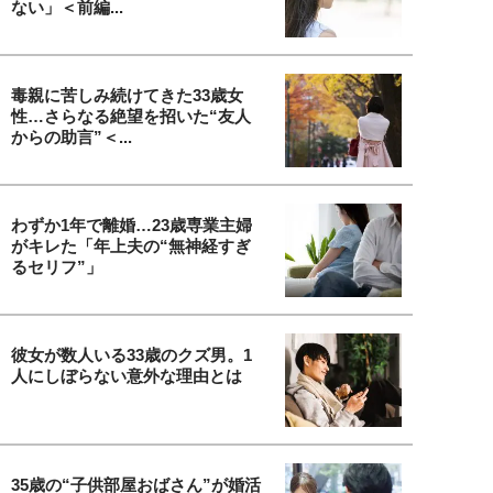
ない」＜前編...
毒親に苦しみ続けてきた33歳女
性…さらなる絶望を招いた“友人
からの助言”＜...
わずか1年で離婚…23歳専業主婦
がキレた「年上夫の“無神経すぎ
るセリフ”」
彼女が数人いる33歳のクズ男。1
人にしぼらない意外な理由とは
35歳の“子供部屋おばさん”が婚活