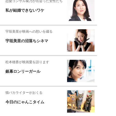
恋愛コンサル菊乃が出会った女性たち
私が結婚できないワケ
宇垣美里が映画への想いを綴る
宇垣美里の沼落ちシネマ
松本穂香が映画愛を語ります
銀幕ロンリーガール
猫バカライターがおくる
今日のにゃんこタイム