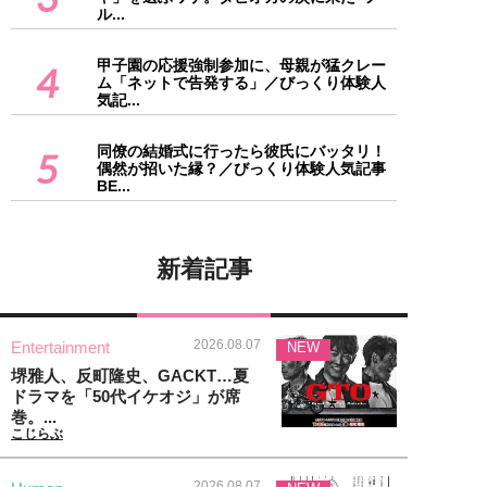
ル...
甲子園の応援強制参加に、母親が猛クレー
4
ム「ネットで告発する」／びっくり体験人
気記...
同僚の結婚式に行ったら彼氏にバッタリ！
5
偶然が招いた縁？／びっくり体験人気記事
BE...
新着記事
2026.08.07
Entertainment
NEW
堺雅人、反町隆史、GACKT…夏
ドラマを「50代イケオジ」が席
巻。...
こじらぶ
2026.08.07