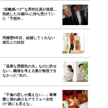
“距離感バグ”な男性社員が迷惑…
拒絶した32歳OLに待ち受けてい
た「予想外...
同棲歴8年目、結婚してくれない
彼氏との決別
「温厚な雰囲気の夫」なのに許せ
ない…離婚を考える妻が無視でき
なかった“夫の...
「不倫の恋しか燃えない…」略奪
愛に溺れ続けるアラフォー女性
の“誰にも言えな...