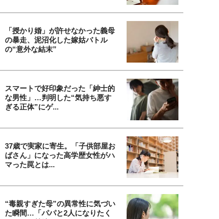
「授かり婚」が許せなかった義母
の暴走、泥沼化した嫁姑バトル
の“意外な結末”
スマートで好印象だった「紳士的
な男性」…判明した“気持ち悪す
ぎる正体”にゲ...
37歳で実家に寄生。「子供部屋お
ばさん」になった高学歴女性がハ
マった罠とは...
“毒親すぎた母”の異常性に気づい
た瞬間…「パパと2人になりたく