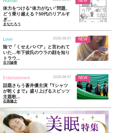
Human
NEW
体力をつける“体力がない”問題、
どう乗り越える？50代のリアルす
ぎ...
まなたろう
2026.08.07
Love
NEW
陰で「くせえババア」と言われて
いた…年下彼氏のウラの顔を知り
トラウ...
古川諭香
2026.08.07
Entertainment
NEW
話題さらう蒼井優主演『Tシャツ
が乾くまで』盛り上げるスピッツ
主題歌...
石黒隆之