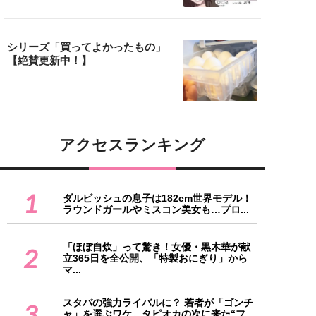
シリーズ「買ってよかったもの」
【絶賛更新中！】
アクセスランキング
1
ダルビッシュの息子は182cm世界モデル！
ラウンドガールやミスコン美女も…プロ...
「ほぼ自炊」って驚き！女優・黒木華が献
2
立365日を全公開、「特製おにぎり」から
マ...
スタバの強力ライバルに？ 若者が「ゴンチ
3
ャ」を選ぶワケ。タピオカの次に来た“フ