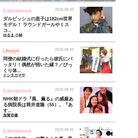
2026.08.05
Entertainment
ダルビッシュの息子は182cm世界
モデル！ ラウンドガールやミス
コ...
ゆるま 小林
2026.08.05
Lifestyle
同僚の結婚式に行ったら彼氏にバ
ッタリ！偶然が招いた縁？／びっ
くり体...
トシタカマサ
2026.08.05
Entertainment
NHK朝ドラ『風、薫る』の威厳あ
る病院長は筒井道隆（55）。『あ
す...
加賀谷健
2026.08.05
Entertainment