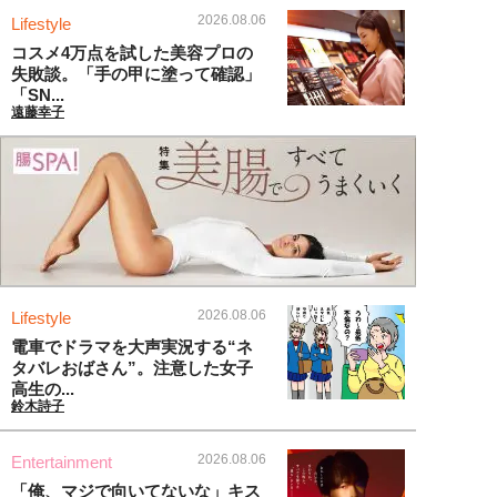
2026.08.06
Lifestyle
コスメ4万点を試した美容プロの
失敗談。「手の甲に塗って確認」
「SN...
遠藤幸子
2026.08.06
Lifestyle
電車でドラマを大声実況する“ネ
タバレおばさん”。注意した女子
高生の...
鈴木詩子
2026.08.06
Entertainment
「俺、マジで向いてないな」キス