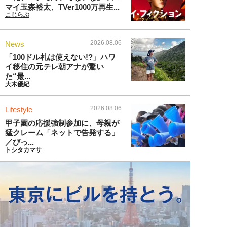
マイ玉森裕太、TVer1000万再生...
こじらぶ
2026.08.06
News
「100ドル札は使えない!?」ハワ
イ移住の元テレ朝アナが驚い
た“最...
大木優紀
2026.08.06
Lifestyle
甲子園の応援強制参加に、母親が
猛クレーム「ネットで告発する」
／びっ...
トシタカマサ