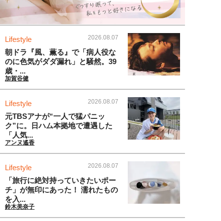
2026.08.07
Lifestyle
朝ドラ『風、薫る』で「病人役な
のに色気がダダ漏れ」と騒然。39
歳・...
加賀谷健
2026.08.07
Lifestyle
元TBSアナが“一人で猛パニッ
ク”に。日ハム本拠地で遭遇した
「人気...
アンヌ遙香
2026.08.07
Lifestyle
「旅行に絶対持っていきたいポー
チ」が無印にあった！ 濡れたもの
を入...
鈴木美奈子