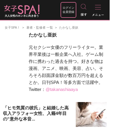
ログイン
会員登録
大人女性のホンネに向き合う
女子SPA！
著者・監修者 一覧
たかなし亜妖
たかなし亜妖
元セクシー女優のフリーライター。業
界卒業後は一般企業へ入社。ゲーム制
作に携わった過去を持つ。好きな物は
漫画、アニメ、映画、美容、占い。そ
ろそろ顔面課金額が数百万円を超える
とか。日刊SPA！等多方面で活躍中。
Twitter：
@takanashiaaya
「ヒモ気質の彼氏」と結婚した高
収入アラフォー女性、入籍4年目
の“意外な本音...