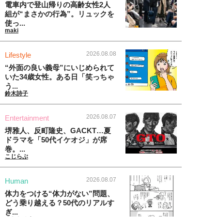
電車内で登山帰りの高齢女性2人
組が“まさかの行為”。リュックを
使っ...
maki
2026.08.08
Lifestyle
“外面の良い義母”にいじめられて
いた34歳女性。ある日「笑っちゃ
う...
鈴木詩子
2026.08.07
Entertainment
堺雅人、反町隆史、GACKT…夏
ドラマを「50代イケオジ」が席
巻。...
こじらぶ
2026.08.07
Human
体力をつける“体力がない”問題、
どう乗り越える？50代のリアルす
ぎ...