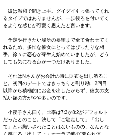
彼は温和で聞き上手。グイグイ引っ張ってくれ
るタイプではありませんが、一歩後ろを付いてく
るような感じが可愛く思えたと言います。
予定や行きたい場所の要望まで全て合わせてく
れるため、多忙な彼女にとってはぴったりな相
手。徐々に恋心が芽生え始めていましたが、どう
しても気になる点が一つだけありました。
それはNさんがお会計の時に財布を出し渋るこ
と。初回のデートではきっちりと割り勘、2回目
以降から積極的にお金を出したがらず、彼女の支
払い額の方がやや多いのです。
小夜子さん曰く、比率は7:3か8:2がデフォルト
だったとのこと。決して「ご馳走して」「出し
て」とお願いされたことはないものの、なんとな
く感じる「出してよ」オーラで彼の“奢られ体