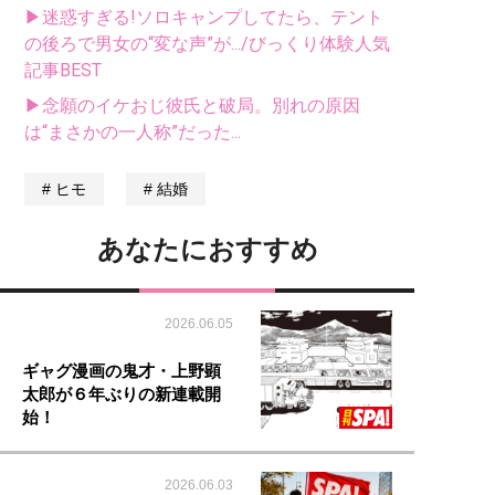
▶迷惑すぎる!ソロキャンプしてたら、テント
の後ろで男女の“変な声”が.../びっくり体験人気
記事BEST
▶念願のイケおじ彼氏と破局。別れの原因
は“まさかの一人称”だった...
ヒモ
結婚
あなたにおすすめ
2026.06.05
ギャグ漫画の鬼才・上野顕
太郎が６年ぶりの新連載開
始！
2026.06.03