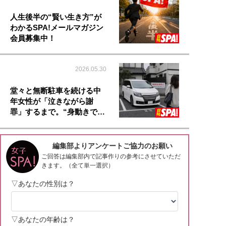
人生後半の“賢い生き方”が
わかるSPA!メールマガジン
会員募集中！
2026.05.30
堂々と無断駐車を続ける中
年女性が「泣きながら謝
罪」するまで。“身動きで…