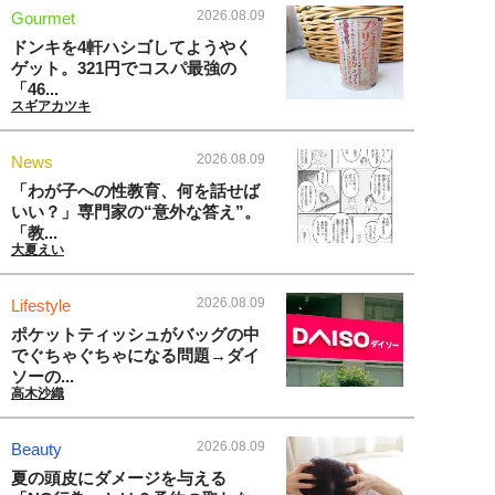
2026.08.09
Gourmet
ドンキを4軒ハシゴしてようやく
ゲット。321円でコスパ最強の
「46...
スギアカツキ
2026.08.09
News
「わが子への性教育、何を話せば
いい？」専門家の“意外な答え”。
「教...
大夏えい
2026.08.09
Lifestyle
ポケットティッシュがバッグの中
でぐちゃぐちゃになる問題→ダイ
ソーの...
高木沙織
2026.08.09
Beauty
夏の頭皮にダメージを与える