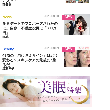
に入って...
森美樹
2026.08.10
News
NEW
夜景デートでプロポーズされたの
に。自称・不動産役員に「300万
円」...
maki
2026.08.09
Beauty
NEW
49歳の「老け見えサイン」はどう
変わる？スキンケアの最後に“塗
るだ...
遠藤幸子