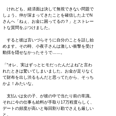
けれども、経済面は決して無視できない問題で
しょう。仲が深まってきたことを確信した上でN
さんへ「ねぇ、お金に困ってるの？」とストレー
トな質問をぶつけました。
すると彼は言いづらそうに自分のことを話し始
めます。その時、小夜子さんは激しい衝撃を受け
動揺を隠せなかったそうで……。
「“オレ、実はずっとヒモだったんだよね”と言わ
れたときは驚いてしまいました。お金が足りなく
て財布を出し渋るもんだと思ってたから、そっち
かよ！みたいな。
支払いは女の子、が彼の中で当たり前の常識。
それに今の仕事も給料が手取り17万程度らしく、
デートの頻度が高いと毎回割り勘でさえも厳しい
と。