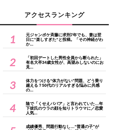
アクセスランキング
元ジャンポケ斉藤に求刑7年でも、妻は翌
1
日に“楽しすぎた“と投稿。「その神経がわ
か...
「初回デートした男性全員から断られた」
2
有名大卒34歳女性が、高望みしないのにお
見...
体力をつける“体力がない”問題、どう乗り
3
越える？50代のリアルすぎる悩みに共感
の...
陰で「くせえババア」と言われていた…年
4
下彼氏のウラの顔を知りトラウマに／恋愛
人気...
成績優秀、問題行動なし…“普通の子”が