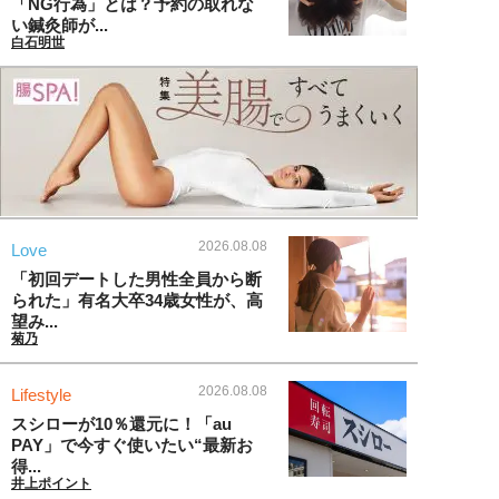
「NG行為」とは？予約の取れな
い鍼灸師が...
白石明世
2026.08.08
Love
「初回デートした男性全員から断
られた」有名大卒34歳女性が、高
望み...
菊乃
2026.08.08
Lifestyle
スシローが10％還元に！「au
PAY」で今すぐ使いたい“最新お
得...
井上ポイント