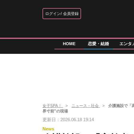
ログイン
会員登録
HOME
恋愛・結婚
エンタ
女子SPA！
ニュース・社会
介護施設で「
界寸前”の現場
更新日：2026.06.18 19:14
News