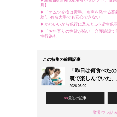
▶編集部のiHerb愛用者がセレクト。健
月】
▶「オムツ交換は素手、奇声を発する高齢
差”。有名大手でも安心できない
▶かわいいから犯行に及んだ...小児性犯
▶「お年寄りの性欲が怖い」介護施設で
性行為も
この特集の前回記事
「昨日は何食べたの
裏で楽しんでいた、
2026.06.09
最初の記事
業界ウラ話