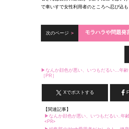
で車いすで女性利用者のところへ忍び込も
モラハラや問題発
次のページ
▶なんか顔色が悪い、いつもだるい…年齢
［PR］
Xでポストする
【関連記事】
▶なんか顔色が悪い、いつもだるい...年
<PR>