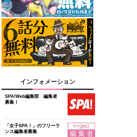
インフォメーション
SPA!Web編集部 編集者
募集！
「女子SPA！」のフリーラ
ンス編集者募集