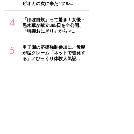
ピオカの次に来た“フル...
4
「ほぼ自炊」って驚き！女優・
黒木華が献立365日を全公開、
「特製おにぎり」からマ...
5
甲子園の応援強制参加に、母親
が猛クレーム「ネットで告発す
る」／びっくり体験人気記...