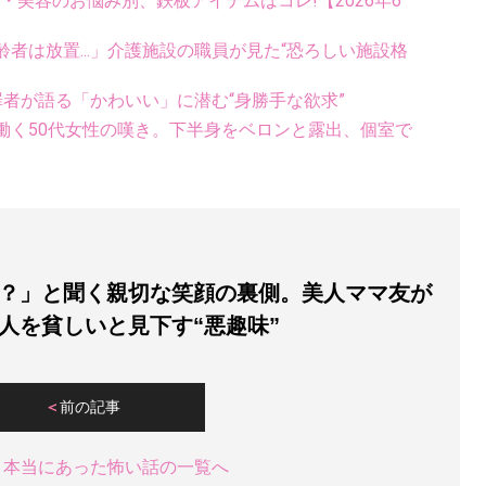
康・美容のお悩み別、鉄板アイテムはコレ!【2026年6
者は放置...」介護施設の職員が見た“恐ろしい施設格
罪者が語る「かわいい」に潜む“身勝手な欲求”
働く50代女性の嘆き。下半身をベロンと露出、個室で
？」と聞く親切な笑顔の裏側。美人ママ友が
人を貧しいと見下す“悪趣味”
前の記事
＆本当にあった怖い話の一覧へ