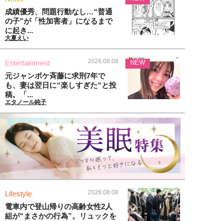
成績優秀、問題行動なし…“普通
の子”が「性加害者」になるまで
に起き...
大夏えい
2026.08.08
Entertainment
NEW
元ジャンポケ斉藤に求刑7年で
も、妻は翌日に“楽しすぎた“と投
稿。「...
エタノール純子
2026.08.08
Lifestyle
電車内で登山帰りの高齢女性2人
組が“まさかの行為”。リュックを