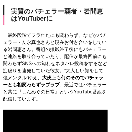
実質のバチェラー覇者・岩間恵
はYouTuberに
最終段階でフラれたにも関わらず、なぜかバチ
ェラー・友永真也さんと現在お付き合いをしてい
る岩間恵さん。番組の撮影終了後にもバチェラー
と連絡を取り合っていたり、配信が最終回前にも
関わらずSNSへの匂わせネタバレ投稿をするなど
掟破りを連発していた彼女。”大人しい顔をして
強メンタル”ゆえ、
大炎上も何のそのでバチェラ
ーとも相変わらずラブラブ
。最近ではバチェラー
と共に『しんめぐの日常』というYouTube番組を
配信しています。