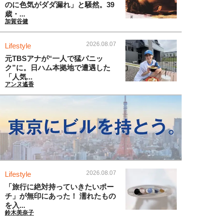
のに色気がダダ漏れ」と騒然。39
歳・...
加賀谷健
2026.08.07
Lifestyle
元TBSアナが“一人で猛パニッ
ク”に。日ハム本拠地で遭遇した
「人気...
アンヌ遙香
2026.08.07
Lifestyle
「旅行に絶対持っていきたいポー
チ」が無印にあった！ 濡れたもの
を入...
鈴木美奈子