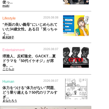
使っ...
maki
2026.08.08
Lifestyle
“外面の良い義母”にいじめられて
いた34歳女性。ある日「笑っちゃ
う...
鈴木詩子
2026.08.07
Entertainment
堺雅人、反町隆史、GACKT…夏
ドラマを「50代イケオジ」が席
巻。...
こじらぶ
2026.08.07
Human
体力をつける“体力がない”問題、
どう乗り越える？50代のリアルす
ぎ...
まなたろう