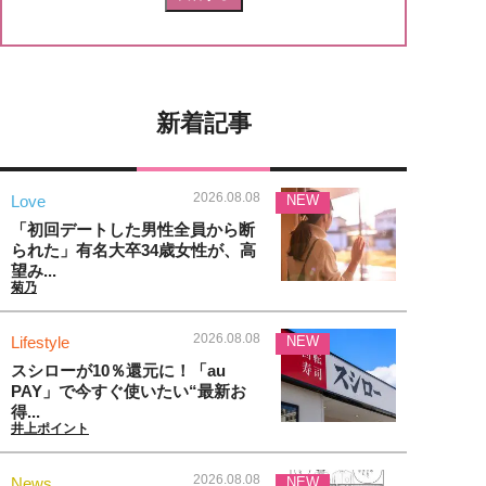
新着記事
2026.08.08
Love
NEW
「初回デートした男性全員から断
られた」有名大卒34歳女性が、高
望み...
菊乃
2026.08.08
Lifestyle
NEW
スシローが10％還元に！「au
PAY」で今すぐ使いたい“最新お
得...
井上ポイント
2026.08.08
News
NEW