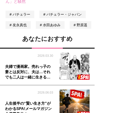
ん」と騒然
バチェラー
バチェラー・ジャパン
友永真也
水田あゆみ
野原遥
あなたにおすすめ
2026.03.30
夫婦で漫画家。売れっ子の
妻とは反対に、夫は…それ
でも二人は一緒に生きる…
2026.06.03
人生後半の“賢い生き方”が
わかるSPA!メールマガジン