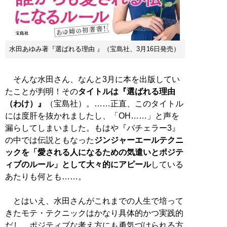
水田あゆみ著『選ばれる理由 』（宝島社、3月16日発売）
そんな水田さん、なんと3月に本を出版してい
たことが判明！その
タイトルは『選ばれる理由
（わけ）』
（宝島社）。……正直、このタイトル
には度肝を抜かれましたし、「OH……」と声を
漏らしてしまいました。もはや『バチェラー3』
の中では伝説ともなった
ジンジャーエールテクニ
ックを「愛される人になるための気遣いとポジテ
ィブのルール」として大々的にアピール
している
あたりも何とも……。
とはいえ、水田さんがこれまでの人生で培って
きたモテ・テクニックはかなり具体的かつ実践的
だし、ポジティブな考え方にも勇気づけられる方