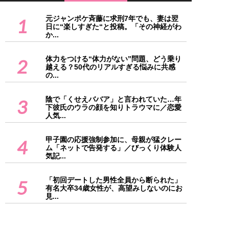
元ジャンポケ斉藤に求刑7年でも、妻は翌
1
日に“楽しすぎた“と投稿。「その神経がわ
か...
体力をつける“体力がない”問題、どう乗り
2
越える？50代のリアルすぎる悩みに共感
の...
陰で「くせえババア」と言われていた…年
3
下彼氏のウラの顔を知りトラウマに／恋愛
人気...
甲子園の応援強制参加に、母親が猛クレー
4
ム「ネットで告発する」／びっくり体験人
気記...
「初回デートした男性全員から断られた」
5
有名大卒34歳女性が、高望みしないのにお
見...