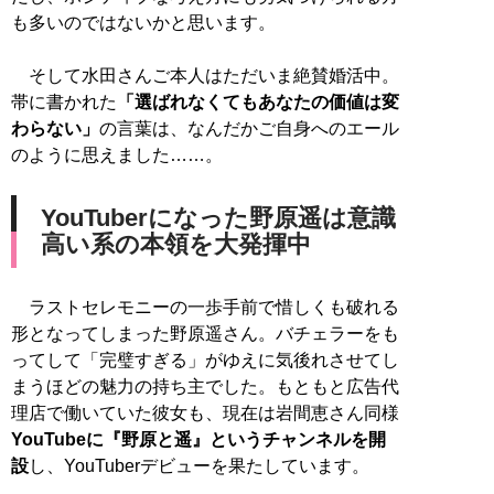
も多いのではないかと思います。
そして水田さんご本人はただいま絶賛婚活中。
帯に書かれた
「選ばれなくてもあなたの価値は変
わらない」
の言葉は、なんだかご自身へのエール
のように思えました……。
YouTuberになった野原遥は意識
高い系の本領を大発揮中
ラストセレモニーの一歩手前で惜しくも破れる
形となってしまった野原遥さん。バチェラーをも
ってして「完璧すぎる」がゆえに気後れさせてし
まうほどの魅力の持ち主でした。もともと広告代
理店で働いていた彼女も、現在は岩間恵さん同様
YouTubeに『野原と遥』というチャンネルを開
設
し、YouTuberデビューを果たしています。