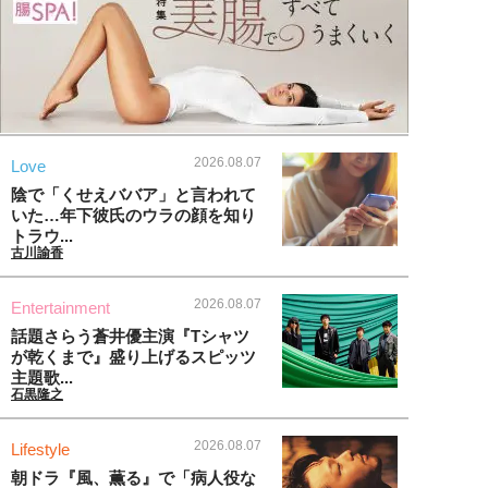
2026.08.07
Love
陰で「くせえババア」と言われて
いた…年下彼氏のウラの顔を知り
トラウ...
古川諭香
2026.08.07
Entertainment
話題さらう蒼井優主演『Tシャツ
が乾くまで』盛り上げるスピッツ
主題歌...
石黒隆之
2026.08.07
Lifestyle
朝ドラ『風、薫る』で「病人役な