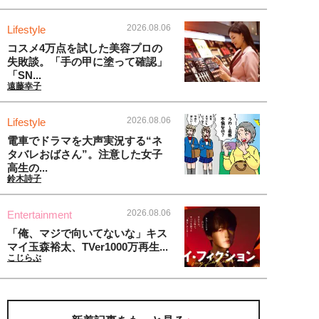
2026.08.06
Lifestyle
コスメ4万点を試した美容プロの
失敗談。「手の甲に塗って確認」
「SN...
遠藤幸子
2026.08.06
Lifestyle
電車でドラマを大声実況する“ネ
タバレおばさん”。注意した女子
高生の...
鈴木詩子
2026.08.06
Entertainment
「俺、マジで向いてないな」キス
マイ玉森裕太、TVer1000万再生...
こじらぶ