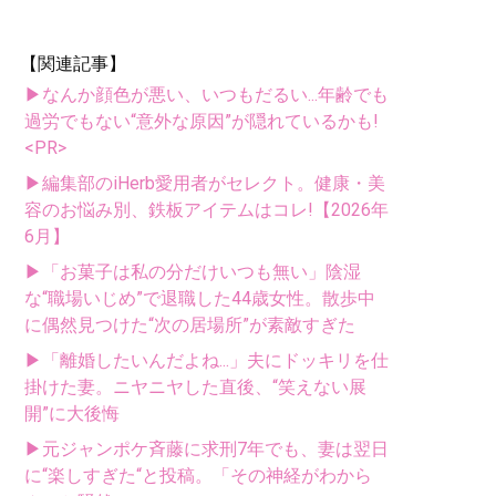
【関連記事】
▶なんか顔色が悪い、いつもだるい...年齢でも
過労でもない“意外な原因”が隠れているかも!
<PR>
▶編集部のiHerb愛用者がセレクト。健康・美
容のお悩み別、鉄板アイテムはコレ!【2026年
6月】
▶「お菓子は私の分だけいつも無い」陰湿
な“職場いじめ”で退職した44歳女性。散歩中
に偶然見つけた“次の居場所”が素敵すぎた
▶「離婚したいんだよね...」夫にドッキリを仕
掛けた妻。ニヤニヤした直後、“笑えない展
開”に大後悔
▶元ジャンポケ斉藤に求刑7年でも、妻は翌日
に“楽しすぎた“と投稿。「その神経がわから