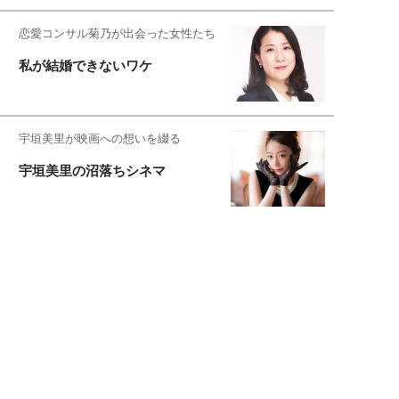
恋愛コンサル菊乃が出会った女性たち
私が結婚できないワケ
宇垣美里が映画への想いを綴る
宇垣美里の沼落ちシネマ
松本穂香が映画愛を語ります
銀幕ロンリーガール
猫バカライターがおくる
今日のにゃんこタイム