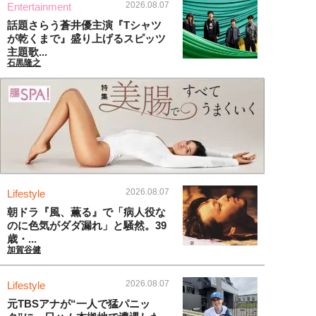
2026.08.07
Entertainment
話題さらう蒼井優主演『Tシャツ
が乾くまで』盛り上げるスピッツ
主題歌...
石黒隆之
2026.08.07
Lifestyle
朝ドラ『風、薫る』で「病人役な
のに色気がダダ漏れ」と騒然。39
歳・...
加賀谷健
2026.08.07
Lifestyle
元TBSアナが“一人で猛パニッ