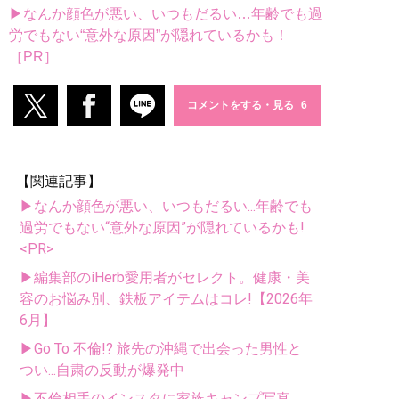
▶なんか顔色が悪い、いつもだるい…年齢でも過
労でもない“意外な原因”が隠れているかも！
［PR］
コメントをする・見る
【関連記事】
▶なんか顔色が悪い、いつもだるい...年齢でも
過労でもない“意外な原因”が隠れているかも!
<PR>
▶編集部のiHerb愛用者がセレクト。健康・美
容のお悩み別、鉄板アイテムはコレ!【2026年
6月】
▶Go To 不倫!? 旅先の沖縄で出会った男性と
つい...自粛の反動が爆発中
▶不倫相手のインスタに家族キャンプ写真