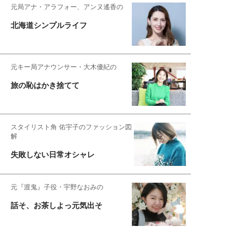
元局アナ・アラフォー、アンヌ遙香の
北海道シンプルライフ
元キー局アナウンサー・大木優紀の
旅の恥はかき捨てて
スタイリスト角 佑宇子のファッション図
解
失敗しない日常オシャレ
元『渡鬼』子役・宇野なおみの
話そ、お茶しよっ元気出そ