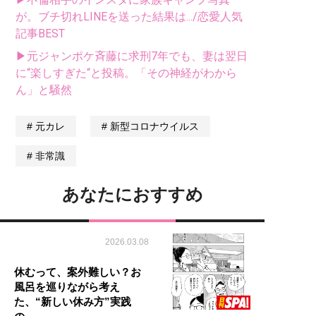
が。ブチ切れLINEを送った結果は.../恋愛人気
記事BEST
▶元ジャンポケ斉藤に求刑7年でも、妻は翌日
に“楽しすぎた“と投稿。「その神経がわから
ん」と騒然
元カレ
新型コロナウイルス
非常識
あなたにおすすめ
2026.03.08
休むって、案外難しい？お
風呂を巡りながら考え
た、“新しい休み方”実践