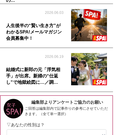
の…
2026.06.03
人生後半の“賢い生き方”が
わかるSPA!メールマガジン
会員募集中！
2026.06.19
結婚式に新郎の元「浮気相
手」が出席。新婦の“仕返
し”で地獄絵図に…／調…