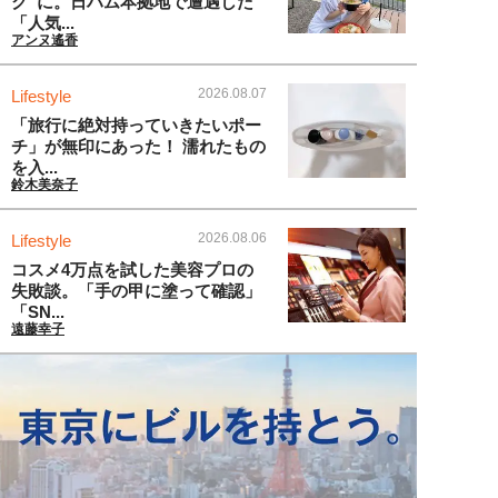
ク”に。日ハム本拠地で遭遇した
「人気...
アンヌ遙香
2026.08.07
Lifestyle
「旅行に絶対持っていきたいポー
チ」が無印にあった！ 濡れたもの
を入...
鈴木美奈子
2026.08.06
Lifestyle
コスメ4万点を試した美容プロの
失敗談。「手の甲に塗って確認」
「SN...
遠藤幸子