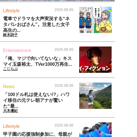
2026.08.06
Lifestyle
電車でドラマを大声実況する“ネ
タバレおばさん”。注意した女子
高生の...
鈴木詩子
2026.08.06
Entertainment
「俺、マジで向いてないな」キス
マイ玉森裕太、TVer1000万再生...
こじらぶ
2026.08.06
News
「100ドル札は使えない!?」ハワ
イ移住の元テレ朝アナが驚い
た“最...
大木優紀
2026.08.06
Lifestyle
甲子園の応援強制参加に、母親が