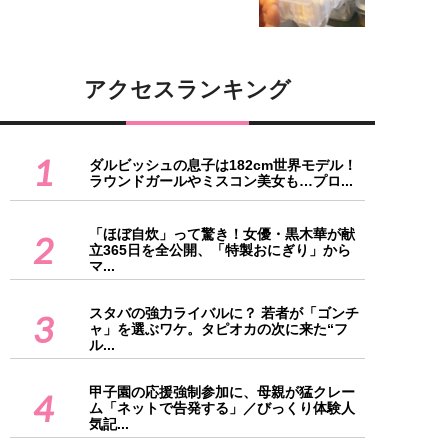
アクセスランキング
1
ダルビッシュの息子は182cm世界モデル！
ラウンドガールやミスコン美女も…プロ...
「ほぼ自炊」って驚き！女優・黒木華が献
2
立365日を全公開、「特製おにぎり」から
マ...
スタバの強力ライバルに？ 若者が「ゴンチ
3
ャ」を選ぶワケ。タピオカの次に来た“フ
ル...
甲子園の応援強制参加に、母親が猛クレー
4
ム「ネットで告発する」／びっくり体験人
気記...