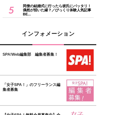
同僚の結婚式に行ったら彼氏にバッタリ！
5
偶然が招いた縁？／びっくり体験人気記事
BE...
インフォメーション
SPA!Web編集部 編集者募集！
「女子SPA！」のフリーランス編
集者募集
【女子SPA！無料会員募集中】会