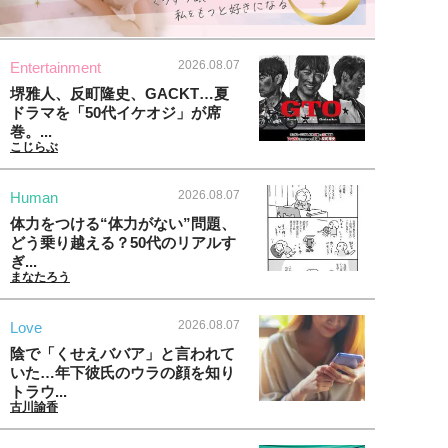
2026.08.07
Entertainment
堺雅人、反町隆史、GACKT…夏
ドラマを「50代イケオジ」が席
巻。...
こじらぶ
2026.08.07
Human
体力をつける“体力がない”問題、
どう乗り越える？50代のリアルす
ぎ...
まなたろう
2026.08.07
Love
陰で「くせえババア」と言われて
いた…年下彼氏のウラの顔を知り
トラウ...
古川諭香