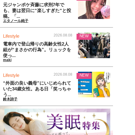
元ジャンポケ斉藤に求刑7年で
も、妻は翌日に“楽しすぎた“と投
稿。「...
エタノール純子
2026.08.08
Lifestyle
NEW
電車内で登山帰りの高齢女性2人
組が“まさかの行為”。リュックを
使っ...
maki
2026.08.08
Lifestyle
NEW
“外面の良い義母”にいじめられて
いた34歳女性。ある日「笑っちゃ
う...
鈴木詩子