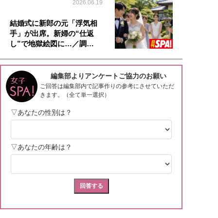
2026.06.19
結婚式に新郎の元「浮気相
手」が出席。新婦の“仕返
し”で地獄絵図に…／調…