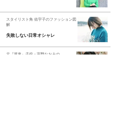
スタイリスト角 佑宇子のファッション図
解
失敗しない日常オシャレ
元『渡鬼』子役・宇野なおみの
話そ、お茶しよっ元気出そ
恋愛コンサル菊乃が出会った女性たち
私が結婚できないワケ
宇垣美里が映画への想いを綴る