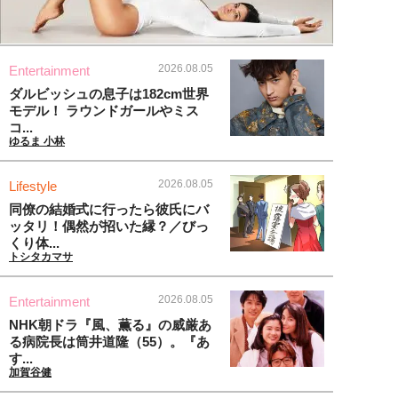
2026.08.05
Entertainment
ダルビッシュの息子は182cm世界
モデル！ ラウンドガールやミス
コ...
ゆるま 小林
2026.08.05
Lifestyle
同僚の結婚式に行ったら彼氏にバ
ッタリ！偶然が招いた縁？／びっ
くり体...
トシタカマサ
2026.08.05
Entertainment
NHK朝ドラ『風、薫る』の威厳あ
る病院長は筒井道隆（55）。『あ
す...
加賀谷健