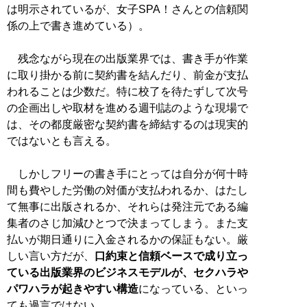
は明示されているが、女子SPA！さんとの信頼関
係の上で書き進めている）。
残念ながら現在の出版業界では、書き手が作業
に取り掛かる前に契約書を結んだり、前金が支払
われることは少数だ。特に校了を待たずして次号
の企画出しや取材を進める週刊誌のような現場で
は、その都度厳密な契約書を締結するのは現実的
ではないとも言える。
しかしフリーの書き手にとっては自分が何十時
間も費やした労働の対価が支払われるか、はたし
て無事に出版されるか、それらは発注元である編
集者のさじ加減ひとつで決まってしまう。また支
払いが期日通りに入金されるかの保証もない。厳
しい言い方だが、
口約束と信頼ベースで成り立っ
ている出版業界のビジネスモデルが、セクハラや
パワハラが起きやすい構造
になっている、といっ
ても過言ではない。