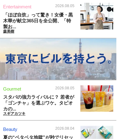
2026.08.05
Entertainment
「ほぼ自炊」って驚き！女優・黒
木華が献立365日を全公開、「特
製お...
森美樹
2026.08.05
Gourmet
スタバの強力ライバルに？ 若者が
「ゴンチャ」を選ぶワケ。タピオ
カの...
スギアカツキ
2026.08.04
Beauty
夏の“ベタベタ地獄”が秒でリセッ