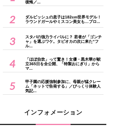
後悔／...
2
ダルビッシュの息子は182cm世界モデル！
ラウンドガールやミスコン美女も…プロ...
スタバの強力ライバルに？ 若者が「ゴンチ
3
ャ」を選ぶワケ。タピオカの次に来た“フ
ル...
「ほぼ自炊」って驚き！女優・黒木華が献
4
立365日を全公開、「特製おにぎり」から
マ...
甲子園の応援強制参加に、母親が猛クレー
5
ム「ネットで告発する」／びっくり体験人
気記...
インフォメーション