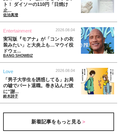
ト！ ダイソーの110円「日焼け
止...
佐治真澄
2026.08.04
Entertainment
実写版『モアナ』が「コントの衣
装みたい」と大炎上も…マウイ役
ドウェ...
BANG SHOWBIZ
2026.08.04
Love
「男子大学生を誘惑してる」お局
の嘘でパート退職。巻き込んだ彼
に“謝...
鈴木詩子
新着記事をもっと見る