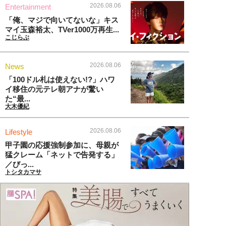
2026.08.06
Entertainment
「俺、マジで向いてないな」キス
マイ玉森裕太、TVer1000万再生...
こじらぶ
2026.08.06
News
「100ドル札は使えない!?」ハワ
イ移住の元テレ朝アナが驚い
た“最...
大木優紀
2026.08.06
Lifestyle
甲子園の応援強制参加に、母親が
猛クレーム「ネットで告発する」
／びっ...
トシタカマサ