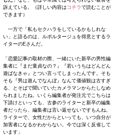
訴えている。（詳しい内容は
コチラ
で読むことが
できます）
一方で「私もセクハラをしているかもしれな
い」と語るのは、ルポルタージュを得意とするラ
イターのEさんだ。
「恋愛記事の取材の際、一緒にいた新卒の男性編
集者に『まだ童貞なの？』『若いうちはどんどん
遊ばなきゃ』とつい言ってしまったんです。そも
そも『男は遊んでなんぼ』なんて価値観は古すぎ
る、とそばで聞いていたカメラマンからたしなめ
られましたね。いくら編集者が発注元でこちらは
下請けといっても、古参のライターと新卒の編集
者だったら、編集者は言い返せないですもんね。
ライターで、女性だからといっても、いつ自分が
加害者になるかわからない。今では深く反省して
います」