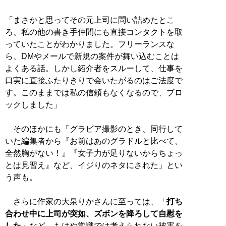
「まさかと思ってその元上司に問い詰めたとこ
ろ、私の他の書き手仲間にも直接コンタクトを取
っていたことがわかりました。フリーランスな
ら、DMやメールで新規の案件が舞い込むことは
よくある話。しかし紹介者をスルーして、仕事を
口実に直接ふたりきりで会いたがるのはご法度で
す。このままでは私の信頼もなくなるので、ブロ
ックしました」
そのほかにも「グラビア撮影のとき、同行して
いた編集者から『お前はあのグラドルと比べて、
全然胸がない！』『女子力が足りないからちょっ
とは見習え』など、イジりのネタにされた」とい
う声も。
さらに作家の大泉りかさんに至っては、「
打ち
合わせ中に上司が突如、ズボンを降ろして自慰を
した
」など、もはや常識では考えられない被害を