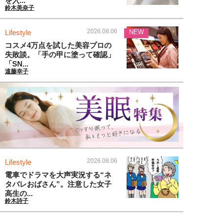
を入...
鈴木美奈子
2026.08.06
Lifestyle
NEW
コスメ4万点を試した美容プロの
失敗談。「手の甲に塗って確認」
「SN...
遠藤幸子
2026.08.06
Lifestyle
電車でドラマを大声実況する“ネ
タバレおばさん”。注意した女子
高生の...
鈴木詩子