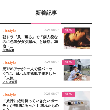
新着記事
2026.08.07
Lifestyle
NEW
朝ドラ『風、薫る』で「病人役な
のに色気がダダ漏れ」と騒然。39
歳・...
加賀谷健
2026.08.07
Lifestyle
NEW
元TBSアナが“一人で猛パニッ
ク”に。日ハム本拠地で遭遇した
「人気...
アンヌ遙香
2026.08.07
Lifestyle
NEW
「旅行に絶対持っていきたいポー
チ」が無印にあった！ 濡れたもの