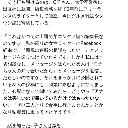
そう打ち明けるのは、C子さん。大学卒業後に
出版社に就職、編集業務を経て2年前にフリーラ
ンスのライターとして独立。今はグルメ雑誌やタ
ウン誌に寄稿している。
「これはかつての上司で某エンタメ誌の編集長な
のですが、私の周りの女性ライターにFacebook
経由で、『新規の連載の相談をしたい。』とメッ
セージを送りつけていたんです。しかも私には一
切相談なし。メッセージを送られた友人は『C子
ちゃんの知り合いだから』とメッセージを返信し
たらしいのですが、それをきっかけに公開されて
いる友人の投稿にも、頻繁に絡むようになりまし
た。心配になって聞いてみたら、どうやら『
アナ
タは美しいので書いているだけではもったいな
い
』『ぜひ二人きりで食事に行きませんか』とか
なり粘着質に迫ってきたそうです」
話を知ったC子さんは激怒。