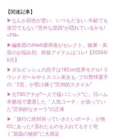
【関連記事】
▶なんか顔色が悪い、いつもだるい...年齢でも
過労でもない“意外な原因”が隠れているかも!
<PR>
▶編集部のiHerb愛用者がセレクト。健康・美
容のお悩み別、鉄板アイテムはコレ!【2026年
6月】
▶ダルビッシュの息子は182cm世界モデル! ラ
ウンドガールやミスコン美女も...プロ野球選手
の「2世」が受け継ぐ“圧倒的スタイル”
▶元TBSアナが“一人で猛パニック”に。日ハム
本拠地で遭遇した「人気コーチ」が放ってい
た“圧倒的なオーラ”の正体
▶「旅行に絶対持っていきたいポーチ」が無
印にあった! 濡れたものを入れてもすぐ乾
く“底面の秘密”に大満足