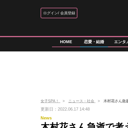
ログイン
会員登録
HOME
恋愛・結婚
エンタ
女子SPA！
ニュース・社会
木村花さん急
更新日：2022.06.17 14:48
News
木村花さん急逝で考