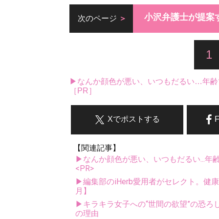
小沢弁護士が提案
次のページ
1
▶なんか顔色が悪い、いつもだるい…年齢
［PR］
Xでポストする
【関連記事】
▶なんか顔色が悪い、いつもだるい...年
<PR>
▶編集部のiHerb愛用者がセレクト。健
月】
▶キラキラ女子への“世間の欲望”の恐
の理由