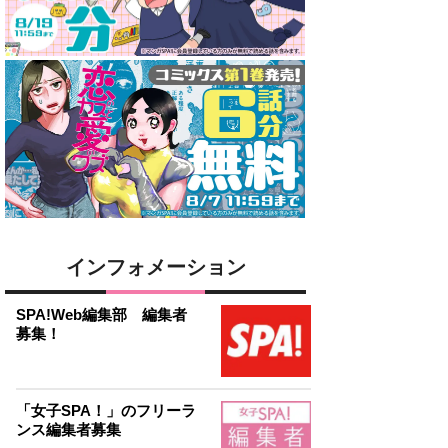
インフォメーション
SPA!Web編集部 編集者
募集！
「女子SPA！」のフリーラ
ンス編集者募集