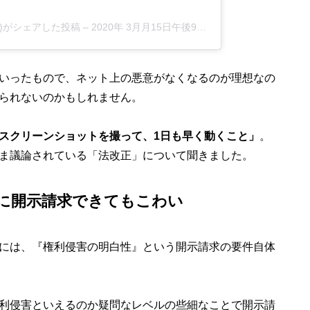
903)がシェアした投稿
–
2020年 3月月15日午後9時33分PDT
いったもので、ネット上の悪意がなくなるのが理想なの
られないのかもしれません。
スクリーンショットを撮って、1日も早く動くこと」
。
ま議論されている「法改正」について聞きました。
に開示請求できてもこわい
には、『権利侵害の明白性』という開示請求の要件自体
利侵害といえるのか疑問なレベルの些細なことで開示請