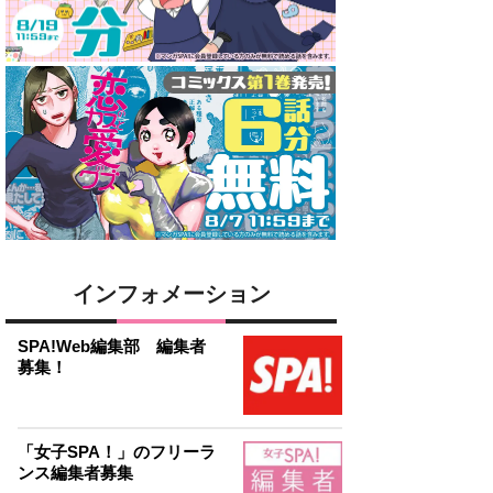
インフォメーション
SPA!Web編集部 編集者
募集！
「女子SPA！」のフリーラ
ンス編集者募集