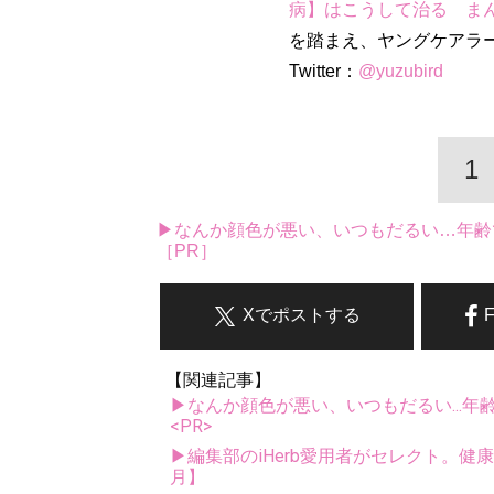
病】はこうして治る ま
を踏まえ、ヤングケアラ
Twitter：
@yuzubird
1
▶なんか顔色が悪い、いつもだるい…年齢
［PR］
Xでポストする
【関連記事】
▶なんか顔色が悪い、いつもだるい...年
<PR>
▶編集部のiHerb愛用者がセレクト。健
月】