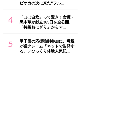
ピオカの次に来た“フル...
4
「ほぼ自炊」って驚き！女優・
黒木華が献立365日を全公開、
「特製おにぎり」からマ...
5
甲子園の応援強制参加に、母親
が猛クレーム「ネットで告発す
る」／びっくり体験人気記...