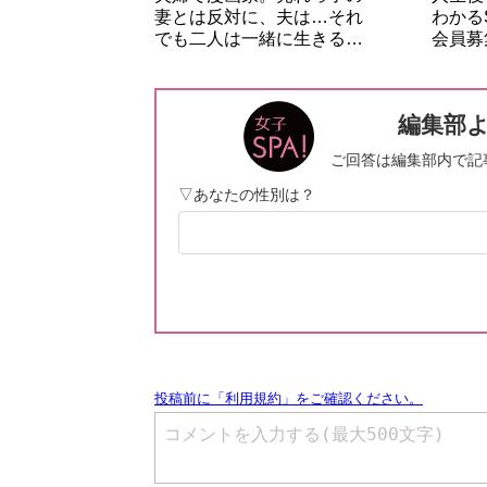
妻とは反対に、夫は…それ
わかる
でも二人は一緒に生きる…
会員募