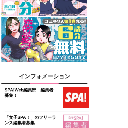
インフォメーション
SPA!Web編集部 編集者
募集！
「女子SPA！」のフリーラ
ンス編集者募集