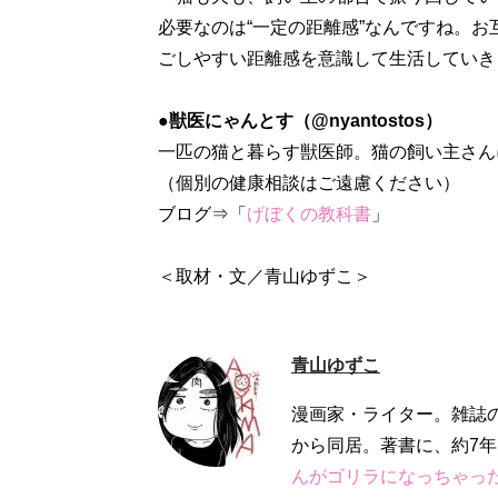
必要なのは“一定の距離感”なんですね。
ごしやすい距離感を意識して生活していき
●獣医にゃんとす（@nyantostos）
一匹の猫と暮らす獣医師。猫の飼い主さん
（個別の健康相談はご遠慮ください）
ブログ⇒「
げぼくの教科書
」
＜取材・文／青山ゆずこ＞
青山ゆずこ
漫画家・ライター。雑誌
から同居。著書に、約7
んがゴリラになっちゃっ