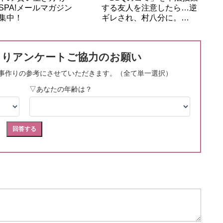
SPA!メールマガジン
する友人を注意したら…逆
集中！
ギレされ、村八分に。…