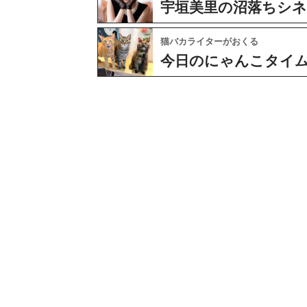
宇垣美里の沼落ちシ
猫バカライターがおくる
今日のにゃんこタイ