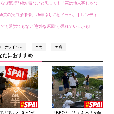
ス、なぜ流行? 絶対着ないと思っても「実は他人事じゃな
5歳の実力派俳優、26年ぶりに朝ドラへ。トレンディ
齢でも過労でもない“意外な原因”が隠れているかも!
コロナウイルス
犬
猫
なたにおすすめ
半の“賢い生き方”が
「BBQのゴミ」を不法投棄