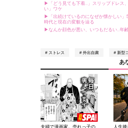
▶「どう見ても下着...」スリップドレ
い」ワケ
▶「出続けているのになぜか懐かしい」5
時代と現在の変貌を辿る
▶なんか顔色が悪い、いつもだるい...年
ストレス
外出自粛
新型
あ
夫婦で漫画家。売れっ子の
人生後