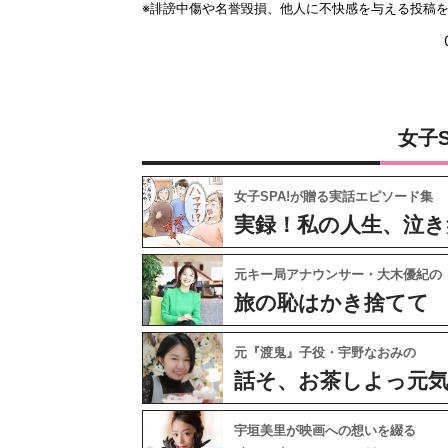
女子
女子SPA!が贈る実話エピソード集
実録！私の人生、泣き
元キー局アナウンサー・大木優紀の
旅の恥はかき捨てて
元『渡鬼』子役・宇野なおみの
話そ、お茶しよっ元
宇垣美里が映画への想いを綴る