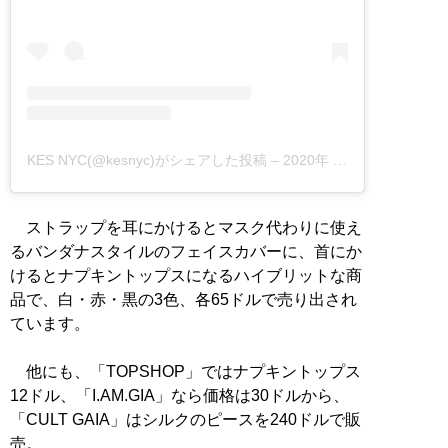
KES NYC(@kesnyc)がシェアした投稿
–
2020年 8月月13日午後3時02分PDT
ストラップを耳にかけるとマスク代わりに使え
るバンダナスタイルのフェイスカバーに、首にか
けるとナプキントップスになるハイブリットな商
品で、白・赤・黒の3色、各65ドルで売り出され
ています。
他にも、「TOPSHOP」ではナプキントップス
12ドル、「I.AM.GIA」なら価格は30ドルから、
「CULT GAIA」はシルクのピースを240ドルで販
売。