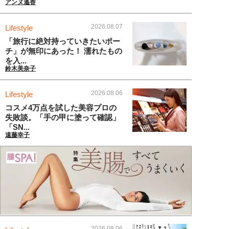
アンヌ遙香
2026.08.07
Lifestyle
「旅行に絶対持っていきたいポー
チ」が無印にあった！ 濡れたもの
を入...
鈴木美奈子
2026.08.06
Lifestyle
コスメ4万点を試した美容プロの
失敗談。「手の甲に塗って確認」
「SN...
遠藤幸子
2026.08.06