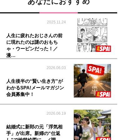
あなたにおすすめ
2025.11.24
人生に疲れたおじさんの前
に現れたのは謎のおもち
ゃ・ウーピンだった！／
漫…
2026.06.03
人生後半の“賢い生き方”が
わかるSPA!メールマガジン
会員募集中！
2026.06.19
結婚式に新郎の元「浮気相
手」が出席。新婦の“仕返
し”で地獄絵図に…／調…