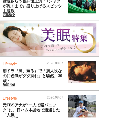
話題さらう蒼井優主演『Tシャツ
が乾くまで』盛り上げるスピッツ
主題歌...
石黒隆之
2026.08.07
Lifestyle
朝ドラ『風、薫る』で「病人役な
のに色気がダダ漏れ」と騒然。39
歳・...
加賀谷健
2026.08.07
Lifestyle
元TBSアナが“一人で猛パニッ
ク”に。日ハム本拠地で遭遇した
「人気...