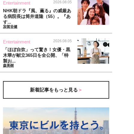
2026.08.05
Entertainment
NHK朝ドラ『風、薫る』の威厳あ
る病院長は筒井道隆（55）。『あ
す...
加賀谷健
2026.08.05
Entertainment
「ほぼ自炊」って驚き！女優・黒
木華が献立365日を全公開、「特
製お...
森美樹
新着記事をもっと見る