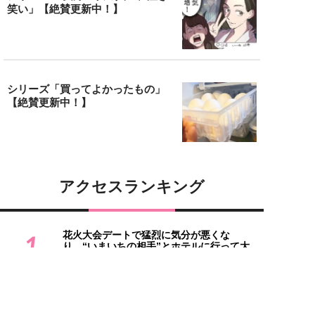
笑い」【絶賛更新中！】
シリーズ「買ってよかったもの」
【絶賛更新中！】
アクセスランキング
花火大会デートで猛烈に気分が悪くな
1
り…“いまいちの相手”とホテルに行って大
後悔／...
2
ダルビッシュの息子は182cm世界モデル！
ラウンドガールやミスコン美女も…プロ...