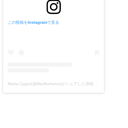
この投稿をInstagramで見る
Marta Cygan(@lifeofboheme)がシェアした投稿
–
2020年 5月月2