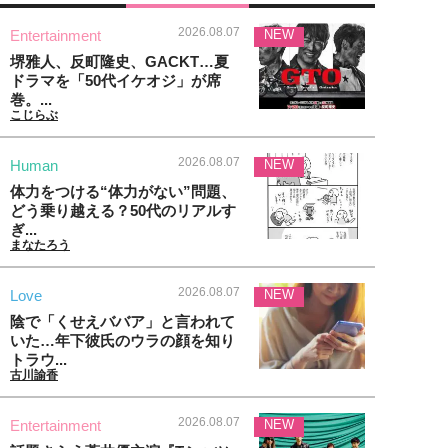
2026.08.07
Entertainment
NEW
堺雅人、反町隆史、GACKT…夏
ドラマを「50代イケオジ」が席
巻。...
こじらぶ
2026.08.07
Human
NEW
体力をつける“体力がない”問題、
どう乗り越える？50代のリアルす
ぎ...
まなたろう
2026.08.07
Love
NEW
陰で「くせえババア」と言われて
いた…年下彼氏のウラの顔を知り
トラウ...
古川諭香
2026.08.07
Entertainment
NEW