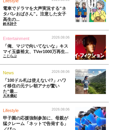
Lifestyle
電車でドラマを大声実況する“ネ
タバレおばさん”。注意した女子
高生の...
鈴木詩子
2026.08.06
Entertainment
「俺、マジで向いてないな」キス
マイ玉森裕太、TVer1000万再生...
こじらぶ
2026.08.06
News
「100ドル札は使えない!?」ハワ
イ移住の元テレ朝アナが驚い
た“最...
大木優紀
2026.08.06
Lifestyle
甲子園の応援強制参加に、母親が
猛クレーム「ネットで告発する」
／びっ...