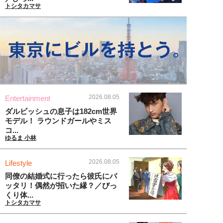
トシタカマサ
2026.08.05
Entertainment
ダルビッシュの息子は182cm世界
モデル！ ラウンドガールやミス
コ...
ゆるま 小林
2026.08.05
Lifestyle
同僚の結婚式に行ったら彼氏にバ
ッタリ！偶然が招いた縁？／びっ
くり体...
トシタカマサ