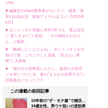
<PR>
▶編集部のiHerb愛用者がセレクト。健康・美
容のお悩み別、鉄板アイテムはコレ!【2026年
6月】
▶元ジャンポケ斉藤に求刑7年でも、妻は翌日
に“楽しすぎた“と投稿。「その神経がわから
ん」と騒然
▶「離婚したいんだよね...」夫にドッキリを仕
掛けた妻。ニヤニヤした直後、“笑えない展
開”に大後悔
▶「俺の方が給料高いんだし」義母の夕食作
りを押しつけた夫。妻の“まさかの反撃方法”に
顔面蒼白になったワケ
この連載の前回記事
10年前の“ザ・モテ服”で婚活…
34歳女性、男ウケ狙いの逆効果