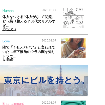
2026.08.07
Human
体力をつける“体力がない”問題、
どう乗り越える？50代のリアルす
ぎ...
まなたろう
2026.08.07
Love
陰で「くせえババア」と言われて
いた…年下彼氏のウラの顔を知り
トラウ...
古川諭香
2026.08.07
Entertainment