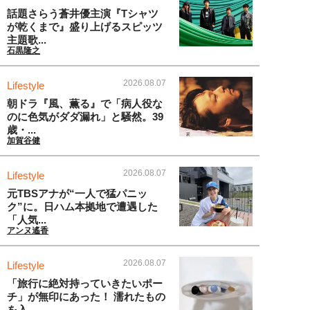
話題さらう蒼井優主演『Tシャツ
が乾くまで』盛り上げるスピッツ
主題歌...
石黒隆之
2026.08.07
Lifestyle
朝ドラ『風、薫る』で「病人役な
のに色気がダダ漏れ」と騒然。39
歳・...
加賀谷健
2026.08.07
Lifestyle
元TBSアナが“一人で猛パニッ
ク”に。日ハム本拠地で遭遇した
「人気...
アンヌ遙香
2026.08.07
Lifestyle
「旅行に絶対持っていきたいポー
チ」が無印にあった！ 濡れたもの
を入...