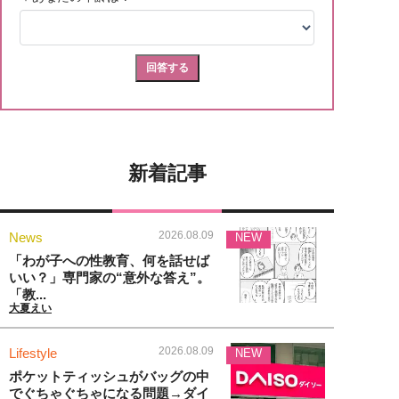
新着記事
2026.08.09
News
NEW
「わが子への性教育、何を話せば
いい？」専門家の“意外な答え”。
「教...
大夏えい
2026.08.09
Lifestyle
NEW
ポケットティッシュがバッグの中
でぐちゃぐちゃになる問題→ダイ