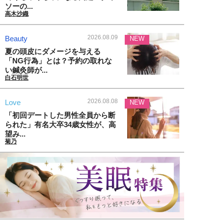
ソーの...
高木沙織
2026.08.09
Beauty
NEW
夏の頭皮にダメージを与える
「NG行為」とは？予約の取れな
い鍼灸師が...
白石明世
2026.08.08
Love
NEW
「初回デートした男性全員から断
られた」有名大卒34歳女性が、高
望み...
菊乃