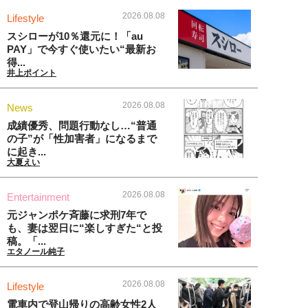
2026.08.08
Lifestyle
スシローが10％還元に！「au
PAY」で今すぐ使いたい“最新お
得...
井上ポイント
2026.08.08
News
成績優秀、問題行動なし…“普通
の子”が「性加害者」になるまで
に起き...
大夏えい
2026.08.08
Entertainment
元ジャンポケ斉藤に求刑7年で
も、妻は翌日に“楽しすぎた“と投
稿。「...
エタノール純子
2026.08.08
Lifestyle
電車内で登山帰りの高齢女性2人