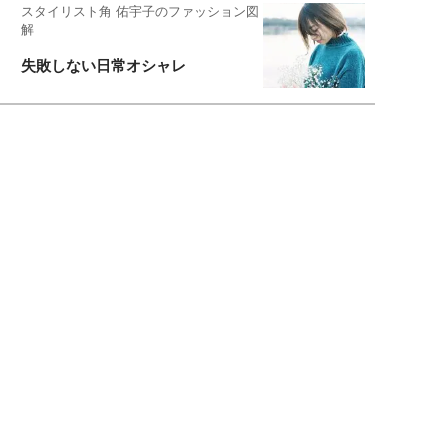
スタイリスト角 佑宇子のファッション図
解
失敗しない日常オシャレ
元『渡鬼』子役・宇野なおみの
話そ、お茶しよっ元気出そ
宇垣美里が映画への想いを綴る
宇垣美里の沼落ちシネマ
松本穂香が映画愛を語ります
銀幕ロンリーガール