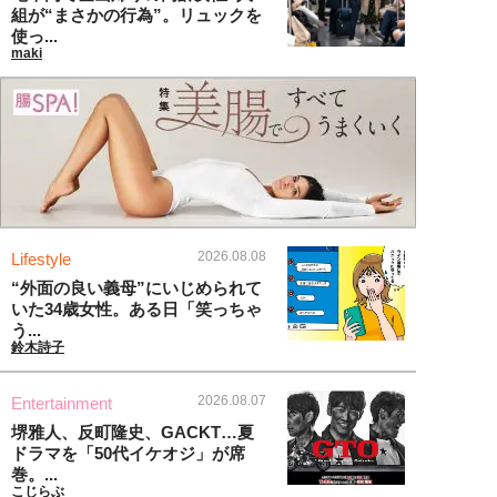
組が“まさかの行為”。リュックを
使っ...
maki
2026.08.08
Lifestyle
“外面の良い義母”にいじめられて
いた34歳女性。ある日「笑っちゃ
う...
鈴木詩子
2026.08.07
Entertainment
堺雅人、反町隆史、GACKT…夏
ドラマを「50代イケオジ」が席
巻。...
こじらぶ