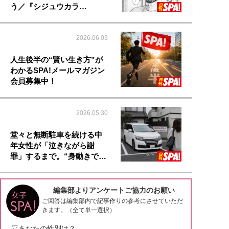
う／『シジュウカラ…
2026.06.03
人生後半の“賢い生き方”が
わかるSPA!メールマガジン
会員募集中！
2026.05.30
堂々と無断駐車を続ける中
年女性が「泣きながら謝
罪」するまで。“身動きで…