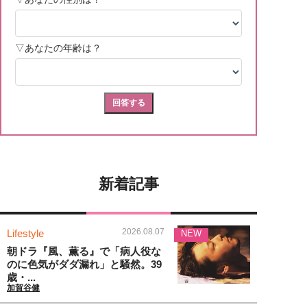
新着記事
2026.08.07
Lifestyle
NEW
朝ドラ『風、薫る』で「病人役な
のに色気がダダ漏れ」と騒然。39
歳・...
加賀谷健