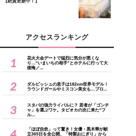
【絶賛更新中！】
アクセスランキング
花火大会デートで猛烈に気分が悪くな
1
り…“いまいちの相手”とホテルに行って大
後悔／...
2
ダルビッシュの息子は182cm世界モデル！
ラウンドガールやミスコン美女も…プロ...
スタバの強力ライバルに？ 若者が「ゴンチ
3
ャ」を選ぶワケ。タピオカの次に来た“フ
ル...
「ほぼ自炊」って驚き！女優・黒木華が献
4
立365日を全公開、「特製おにぎり」から