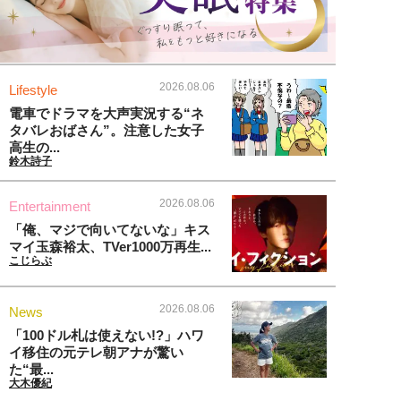
2026.08.06
Lifestyle
電車でドラマを大声実況する“ネ
タバレおばさん”。注意した女子
高生の...
鈴木詩子
2026.08.06
Entertainment
「俺、マジで向いてないな」キス
マイ玉森裕太、TVer1000万再生...
こじらぶ
2026.08.06
News
「100ドル札は使えない!?」ハワ
イ移住の元テレ朝アナが驚い
た“最...
大木優紀