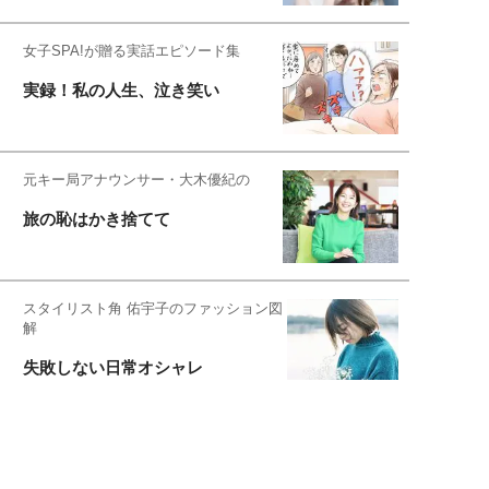
女子SPA!が贈る実話エピソード集
実録！私の人生、泣き笑い
元キー局アナウンサー・大木優紀の
旅の恥はかき捨てて
スタイリスト角 佑宇子のファッション図
解
失敗しない日常オシャレ
元『渡鬼』子役・宇野なおみの
話そ、お茶しよっ元気出そ