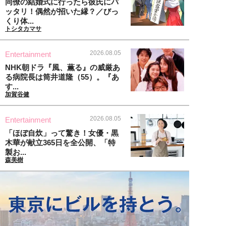
同僚の結婚式に行ったら彼氏にバ
ッタリ！偶然が招いた縁？／びっ
くり体...
トシタカマサ
2026.08.05
Entertainment
NHK朝ドラ『風、薫る』の威厳あ
る病院長は筒井道隆（55）。『あ
す...
加賀谷健
2026.08.05
Entertainment
「ほぼ自炊」って驚き！女優・黒
木華が献立365日を全公開、「特
製お...
森美樹