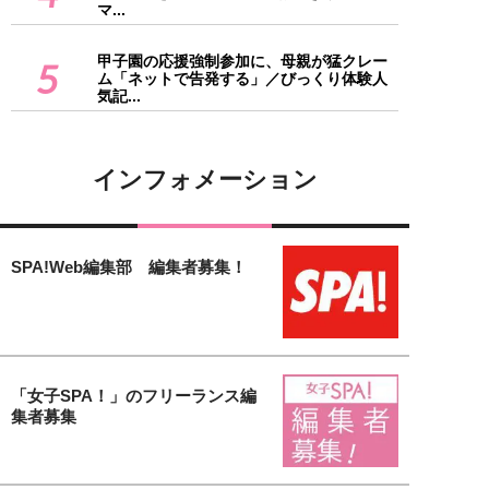
マ...
甲子園の応援強制参加に、母親が猛クレー
5
ム「ネットで告発する」／びっくり体験人
気記...
インフォメーション
SPA!Web編集部 編集者募集！
「女子SPA！」のフリーランス編
集者募集