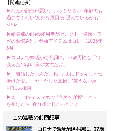
【関連記事】
▶なんか顔色が悪い、いつもだるい...年齢でも
過労でもない“意外な原因”が隠れているかも!
<PR>
▶編集部のiHerb愛用者がセレクト。健康・美
容のお悩み別、鉄板アイテムはコレ!【2026年
6月】
▶コロナで婚活が絶不調に。37歳男性も「出
会えたのは61歳の女性だけ」
▶「離婚したいんだよね...」夫にドッキリを仕
掛けた妻。ニヤニヤした直後、“笑えない展
開”に大後悔
▶え、こわっ!スマホで「無料の診断テスト」
を受けたら...数分後に起こったこと
この連載の前回記事
コロナで婚活が絶不調に。37歳