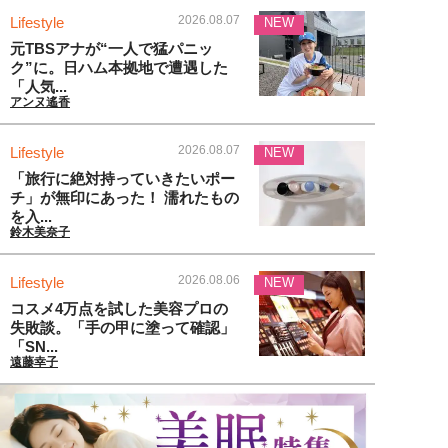
2026.08.07
Lifestyle
NEW
元TBSアナが“一人で猛パニッ
ク”に。日ハム本拠地で遭遇した
「人気...
アンヌ遙香
2026.08.07
Lifestyle
NEW
「旅行に絶対持っていきたいポー
チ」が無印にあった！ 濡れたもの
を入...
鈴木美奈子
2026.08.06
Lifestyle
NEW
コスメ4万点を試した美容プロの
失敗談。「手の甲に塗って確認」
「SN...
遠藤幸子