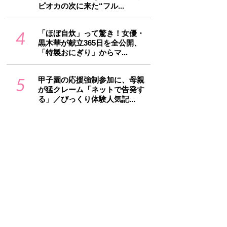
ピオカの次に来た“フル...
4
「ほぼ自炊」って驚き！女優・
黒木華が献立365日を全公開、
「特製おにぎり」からマ...
5
甲子園の応援強制参加に、母親
が猛クレーム「ネットで告発す
る」／びっくり体験人気記...