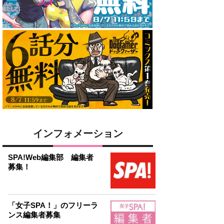
インフォメーション
SPA!Web編集部 編集者
募集！
「女子SPA！」のフリーラ
ンス編集者募集