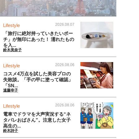
2026.08.07
Lifestyle
「旅行に絶対持っていきたいポー
チ」が無印にあった！ 濡れたもの
を入...
鈴木美奈子
2026.08.06
Lifestyle
コスメ4万点を試した美容プロの
失敗談。「手の甲に塗って確認」
「SN...
遠藤幸子
2026.08.06
Lifestyle
電車でドラマを大声実況する“ネ
タバレおばさん”。注意した女子
高生の...
鈴木詩子