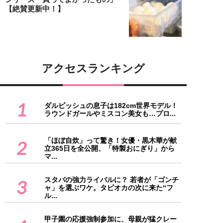
【絶賛更新中！】
アクセスランキング
1
ダルビッシュの息子は182cm世界モデル！
ラウンドガールやミスコン美女も…プロ...
「ほぼ自炊」って驚き！女優・黒木華が献
2
立365日を全公開、「特製おにぎり」から
マ...
スタバの強力ライバルに？ 若者が「ゴンチ
3
ャ」を選ぶワケ。タピオカの次に来た“フ
ル...
甲子園の応援強制参加に、母親が猛クレー