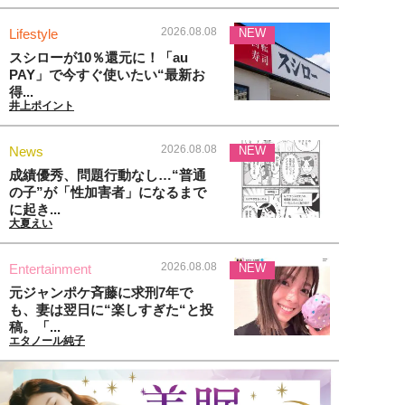
2026.08.08
Lifestyle
NEW
スシローが10％還元に！「au
PAY」で今すぐ使いたい“最新お
得...
井上ポイント
2026.08.08
News
NEW
成績優秀、問題行動なし…“普通
の子”が「性加害者」になるまで
に起き...
大夏えい
2026.08.08
Entertainment
NEW
元ジャンポケ斉藤に求刑7年で
も、妻は翌日に“楽しすぎた“と投
稿。「...
エタノール純子