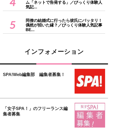
4
ム「ネットで告発する」／びっくり体験人
気記...
同僚の結婚式に行ったら彼氏にバッタリ！
5
偶然が招いた縁？／びっくり体験人気記事
BE...
インフォメーション
SPA!Web編集部 編集者募集！
「女子SPA！」のフリーランス編
集者募集