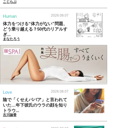
こじらぶ
2026.08.07
Human
体力をつける“体力がない”問題、
どう乗り越える？50代のリアルす
ぎ...
まなたろう
2026.08.07
Love
陰で「くせえババア」と言われて
いた…年下彼氏のウラの顔を知り
トラウ...
古川諭香