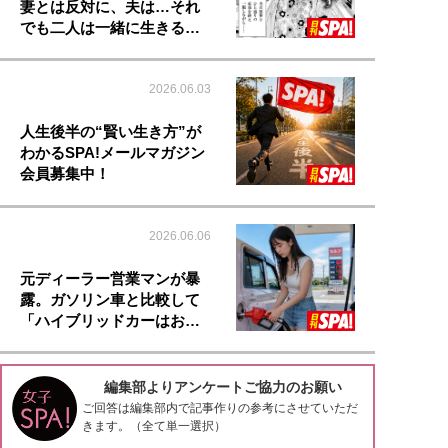
妻とは反対に、夫は…それ
でも二人は一緒に生きる…
2026.06.03
人生後半の“賢い生き方”が
わかるSPA!メールマガジン
会員募集中！
2026.06.06
元ディーラー営業マンが暴
露。ガソリン車と比較して
「ハイブリッドカーはお…