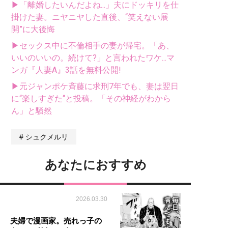
▶「離婚したいんだよね...」夫にドッキリを仕
掛けた妻。ニヤニヤした直後、“笑えない展
開”に大後悔
▶セックス中に不倫相手の妻が帰宅。「あ、
いいのいいの。続けて?」と言われたワケ...マ
ンガ『人妻A』3話を無料公開!
▶元ジャンポケ斉藤に求刑7年でも、妻は翌日
に“楽しすぎた“と投稿。「その神経がわから
ん」と騒然
シュクメルリ
あなたにおすすめ
2026.03.30
夫婦で漫画家。売れっ子の