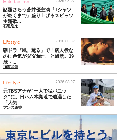
2026.08.07
Entertainment
話題さらう蒼井優主演『Tシャツ
が乾くまで』盛り上げるスピッツ
主題歌...
石黒隆之
2026.08.07
Lifestyle
朝ドラ『風、薫る』で「病人役な
のに色気がダダ漏れ」と騒然。39
歳・...
加賀谷健
2026.08.07
Lifestyle
元TBSアナが“一人で猛パニッ
ク”に。日ハム本拠地で遭遇した
「人気...
アンヌ遙香