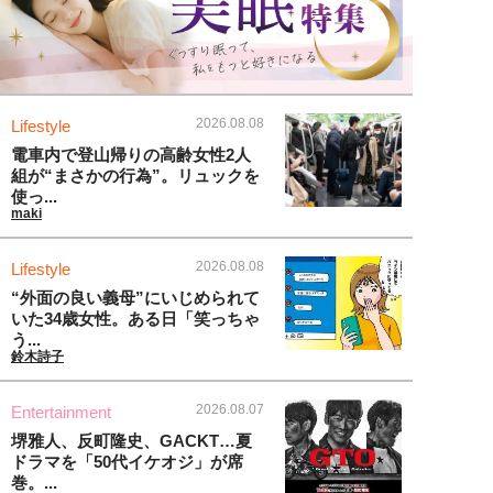
2026.08.08
Lifestyle
電車内で登山帰りの高齢女性2人
組が“まさかの行為”。リュックを
使っ...
maki
2026.08.08
Lifestyle
“外面の良い義母”にいじめられて
いた34歳女性。ある日「笑っちゃ
う...
鈴木詩子
2026.08.07
Entertainment
堺雅人、反町隆史、GACKT…夏
ドラマを「50代イケオジ」が席
巻。...