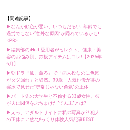
【関連記事】
▶なんか顔色が悪い、いつもだるい...年齢でも
過労でもない“意外な原因”が隠れているかも!
<PR>
▶編集部のiHerb愛用者がセレクト。健康・美
容のお悩み別、鉄板アイテムはコレ!【2026年
6月】
▶朝ドラ『風、薫る』で「病人役なのに色気
がダダ漏れ」と騒然。39歳・人気俳優が藁の
寝床で見せた“尋常じゃない色気”の正体
▶パート先の大学生と不倫する33歳女性。彼
が夫に関係をぶちまけた“てん末”とは?
▶えっ、アダルトサイトに私の写真が?! 犯人
の正体にア然/びっくり体験人気記事BEST