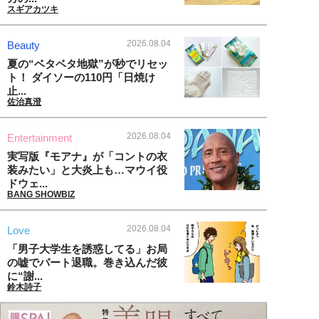
スギアカツキ
2026.08.04
Beauty
夏の“ベタベタ地獄”が秒でリセッ
ト！ ダイソーの110円「日焼け
止...
佐治真澄
2026.08.04
Entertainment
実写版『モアナ』が「コントの衣
装みたい」と大炎上も…マウイ役
ドウェ...
BANG SHOWBIZ
2026.08.04
Love
「男子大学生を誘惑してる」お局
の嘘でパート退職。巻き込んだ彼
に“謝...
鈴木詩子