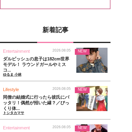
新着記事
2026.08.05
Entertainment
NEW
ダルビッシュの息子は182cm世界
モデル！ ラウンドガールやミス
コ...
ゆるま 小林
2026.08.05
Lifestyle
NEW
同僚の結婚式に行ったら彼氏にバ
ッタリ！偶然が招いた縁？／びっ
くり体...
トシタカマサ
2026.08.05
Entertainment
NEW