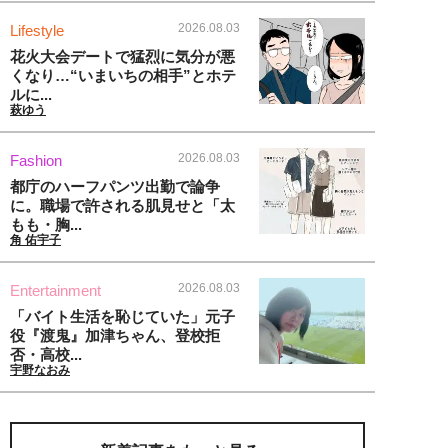
2026.08.03
Lifestyle
花火大会デートで猛烈に気分が悪
くなり…“いまいちの相手”とホテ
ルに...
萩ゆう
2026.08.03
Fashion
都庁のハーフパンツ出勤で論争
に。職場で許される肌見せと「太
もも・胸...
角 佑宇子
2026.08.03
Entertainment
「バイト生活を恥じていた」元子
役『渡鬼』加津ちゃん、登校拒
否・高校...
宇野なおみ