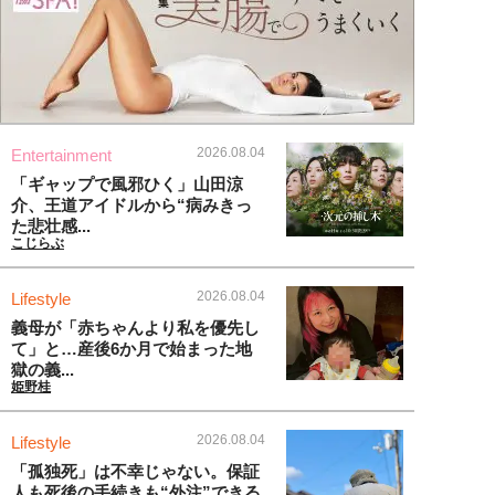
2026.08.04
Entertainment
「ギャップで風邪ひく」山田涼
介、王道アイドルから“病みきっ
た悲壮感...
こじらぶ
2026.08.04
Lifestyle
義母が「赤ちゃんより私を優先し
て」と…産後6か月で始まった地
獄の義...
姫野桂
2026.08.04
Lifestyle
「孤独死」は不幸じゃない。保証
人も死後の手続きも“外注”できる