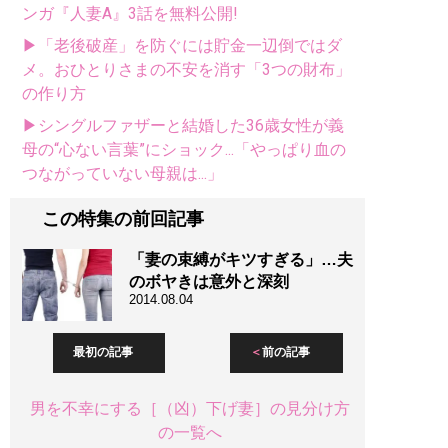
ンガ『人妻A』3話を無料公開!
▶「老後破産」を防ぐには貯金一辺倒ではダ
メ。おひとりさまの不安を消す「3つの財布」
の作り方
▶シングルファザーと結婚した36歳女性が義
母の“心ない言葉”にショック...「やっぱり血の
つながっていない母親は...」
この特集の前回記事
「妻の束縛がキツすぎる」…夫
のボヤきは意外と深刻
2014.08.04
最初の記事
前の記事
男を不幸にする［（凶）下げ妻］の見分け方
の一覧へ