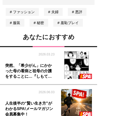
ファッション
夫婦
悪評
服装
秘密
羞恥プレイ
あなたにおすすめ
2026.03.23
突然、「希少がん」にかか
った母の看病と祖母の介護
をすることに…『しもて…
2026.06.03
人生後半の“賢い生き方”が
わかるSPA!メールマガジン
会員募集中！