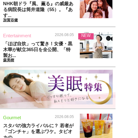
NHK朝ドラ『風、薫る』の威厳あ
る病院長は筒井道隆（55）。『あ
す...
加賀谷健
2026.08.05
Entertainment
NEW
「ほぼ自炊」って驚き！女優・黒
木華が献立365日を全公開、「特
製お...
森美樹
2026.08.05
Gourmet
スタバの強力ライバルに？ 若者が
「ゴンチャ」を選ぶワケ。タピオ
カの...