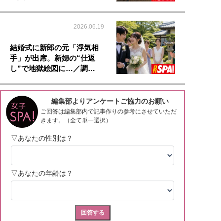
2026.06.19
結婚式に新郎の元「浮気相
手」が出席。新婦の“仕返
し”で地獄絵図に…／調…