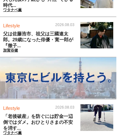
時代...
ワタナベ薫
2026.08.03
Lifestyle
父は佐藤浩市、祖父は三國連太
郎。29歳になった俳優・寛一郎が
『徹子...
加賀谷健
2026.08.03
Lifestyle
「老後破産」を防ぐには貯金一辺
倒ではダメ。おひとりさまの不安
を消す...
ワタナベ薫