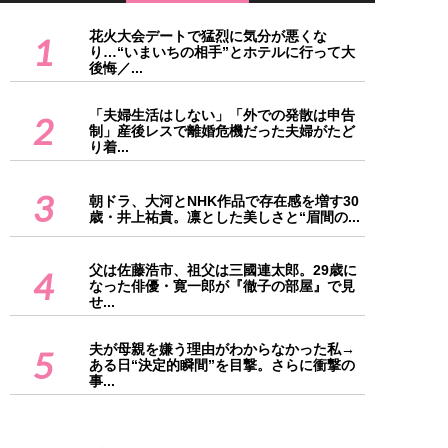
花火大会デートで猛烈に気分が悪くな
1
り…“いまいちの相手”とホテルに行って大
後悔／...
「夫婦生活はしない」「外での発散は申告
2
制」産後レスで離婚危機だった夫婦がたど
り着...
3
朝ドラ、大河とNHK作品で存在感を増す30
歳・井上祐貴。凛とした美しさと“眉間の...
父は佐藤浩市、祖父は三國連太郎。29歳に
4
なった俳優・寛一郎が『徹子の部屋』で見
せ...
夫が母親を嫌う理由がわからなかった私→
5
ある日“決定的瞬間”を目撃。さらに衝撃の
事...