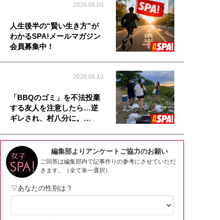
2026.06.03
人生後半の“賢い生き方”が
わかるSPA!メールマガジン
会員募集中！
2026.06.13
「BBQのゴミ」を不法投棄
する友人を注意したら…逆
ギレされ、村八分に。…