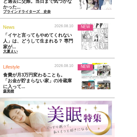
と過去に交際。当日まで気づかな
かった...
ブラインドライターズ 史奈
2026.08.10
News
NEW
「イヤと言ってもやめてくれない
人」は、どうして生まれる？ 専門
家が...
大夏えい
2026.08.10
Lifestyle
NEW
食費が月3万円変わることも。
「お金が貯まらない家」の冷蔵庫
に入って...
森美樹