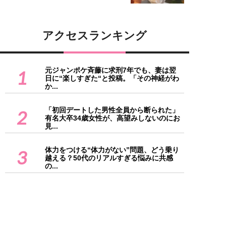
アクセスランキング
元ジャンポケ斉藤に求刑7年でも、妻は翌
1
日に“楽しすぎた“と投稿。「その神経がわ
か...
「初回デートした男性全員から断られた」
2
有名大卒34歳女性が、高望みしないのにお
見...
体力をつける“体力がない”問題、どう乗り
3
越える？50代のリアルすぎる悩みに共感
の...
陰で「くせえババア」と言われていた…年
4
下彼氏のウラの顔を知りトラウマに／恋愛
人気...