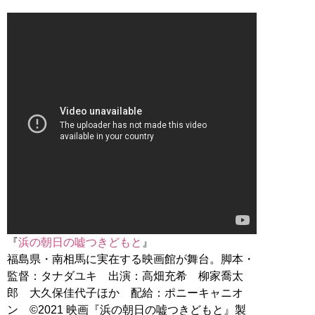
『
浜の朝日の嘘つきどもと
』
福島県・南相馬に実在する映画館が舞台。脚本・
監督：タナダユキ 出演：高畑充希 柳家喬太
郎 大久保佳代子ほか 配給：ポニーキャニオ
ン ©2021 映画『浜の朝日の嘘つきどもと』製