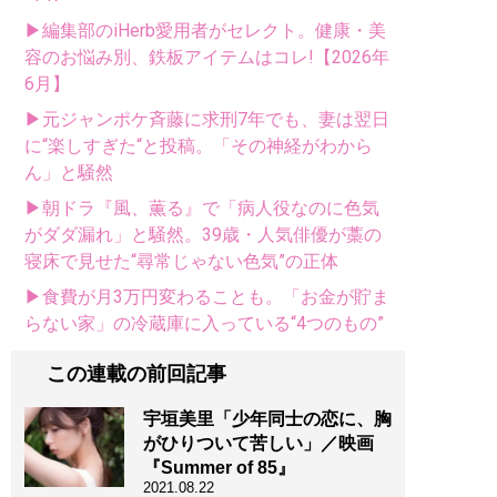
▶編集部のiHerb愛用者がセレクト。健康・美
容のお悩み別、鉄板アイテムはコレ!【2026年
6月】
▶元ジャンポケ斉藤に求刑7年でも、妻は翌日
に“楽しすぎた“と投稿。「その神経がわから
ん」と騒然
▶朝ドラ『風、薫る』で「病人役なのに色気
がダダ漏れ」と騒然。39歳・人気俳優が藁の
寝床で見せた“尋常じゃない色気”の正体
▶食費が月3万円変わることも。「お金が貯ま
らない家」の冷蔵庫に入っている“4つのもの”
この連載の前回記事
宇垣美里「少年同士の恋に、胸
がひりついて苦しい」／映画
『Summer of 85』
2021.08.22