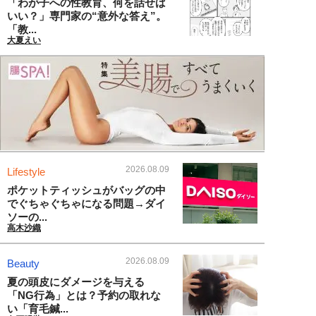
「わが子への性教育、何を話せば
いい？」専門家の“意外な答え”。
「教...
大夏えい
2026.08.09
Lifestyle
ポケットティッシュがバッグの中
でぐちゃぐちゃになる問題→ダイ
ソーの...
高木沙織
2026.08.09
Beauty
夏の頭皮にダメージを与える
「NG行為」とは？予約の取れな
い「育毛鍼...