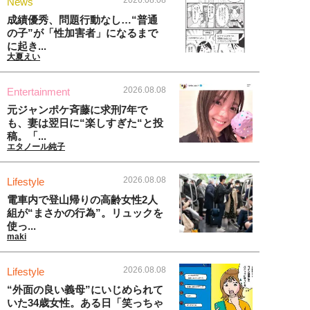
News
成績優秀、問題行動なし…“普通
の子”が「性加害者」になるまで
に起き...
大夏えい
2026.08.08
Entertainment
元ジャンポケ斉藤に求刑7年で
も、妻は翌日に“楽しすぎた“と投
稿。「...
エタノール純子
2026.08.08
Lifestyle
電車内で登山帰りの高齢女性2人
組が“まさかの行為”。リュックを
使っ...
maki
2026.08.08
Lifestyle
“外面の良い義母”にいじめられて
いた34歳女性。ある日「笑っちゃ