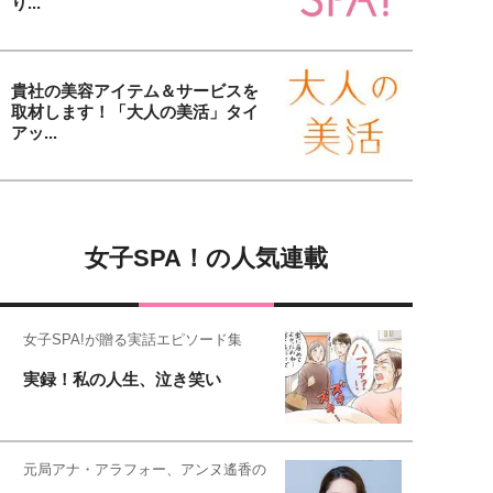
り...
貴社の美容アイテム＆サービスを
取材します！「大人の美活」タイ
アッ...
女子SPA！の人気連載
女子SPA!が贈る実話エピソード集
実録！私の人生、泣き笑い
元局アナ・アラフォー、アンヌ遙香の