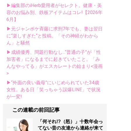
▶編集部のiHerb愛用者がセレクト。健康・美
容のお悩み別、鉄板アイテムはコレ!【2026年
6月】
▶元ジャンポケ斉藤に求刑7年でも、妻は翌日
に“楽しすぎた“と投稿。「その神経がわから
ん」と騒然
▶成績優秀、問題行動なし...“普通の子”が「性
加害者」になるまでに起きていたこと。「み
んなやってる」がエスカレートの始まり<漫画
>
▶“外面の良い義母”にいじめられていた34歳
女性。ある日「笑っちゃう誤爆LINE」で状況
が一変!
この連載の前回記事
「何それ!?（怒）」十数年会っ
てない昔の友達から連絡が来て