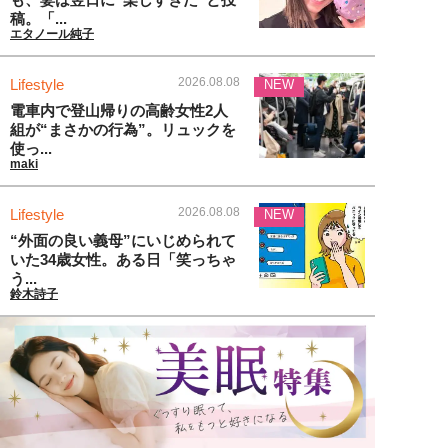
稿。「...
エタノール純子
2026.08.08
Lifestyle
NEW
電車内で登山帰りの高齢女性2人
組が“まさかの行為”。リュックを
使っ...
maki
2026.08.08
Lifestyle
NEW
“外面の良い義母”にいじめられて
いた34歳女性。ある日「笑っちゃ
う...
鈴木詩子