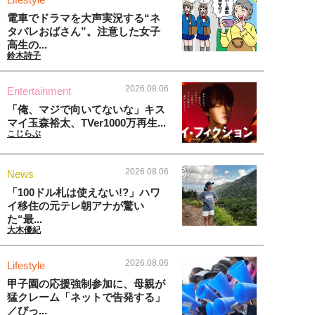
電車でドラマを大声実況する“ネ
タバレおばさん”。注意した女子
高生の...
鈴木詩子
2026.08.06
Entertainment
「俺、マジで向いてないな」キス
マイ玉森裕太、TVer1000万再生...
こじらぶ
2026.08.06
News
「100ドル札は使えない!?」ハワ
イ移住の元テレ朝アナが驚い
た“最...
大木優紀
2026.08.06
Lifestyle
甲子園の応援強制参加に、母親が
猛クレーム「ネットで告発する」
／びっ...