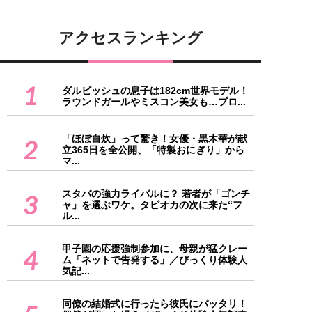
アクセスランキング
1
ダルビッシュの息子は182cm世界モデル！
ラウンドガールやミスコン美女も…プロ...
「ほぼ自炊」って驚き！女優・黒木華が献
2
立365日を全公開、「特製おにぎり」から
マ...
スタバの強力ライバルに？ 若者が「ゴンチ
3
ャ」を選ぶワケ。タピオカの次に来た“フ
ル...
甲子園の応援強制参加に、母親が猛クレー
4
ム「ネットで告発する」／びっくり体験人
気記...
同僚の結婚式に行ったら彼氏にバッタリ！