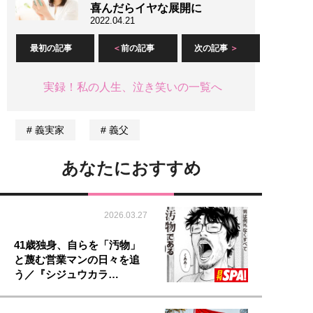
喜んだらイヤな展開に
2022.04.21
最初の記事
前の記事
次の記事
実録！私の人生、泣き笑いの一覧へ
義実家
義父
あなたにおすすめ
2026.03.27
41歳独身、自らを「汚物」
と蔑む営業マンの日々を追
う／『シジュウカラ…