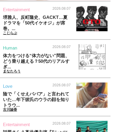
2026.08.07
Entertainment
堺雅人、反町隆史、GACKT…夏
ドラマを「50代イケオジ」が席
巻。...
こじらぶ
2026.08.07
Human
体力をつける“体力がない”問題、
どう乗り越える？50代のリアルす
ぎ...
まなたろう
2026.08.07
Love
陰で「くせえババア」と言われて
いた…年下彼氏のウラの顔を知り
トラウ...
古川諭香
2026.08.07
Entertainment