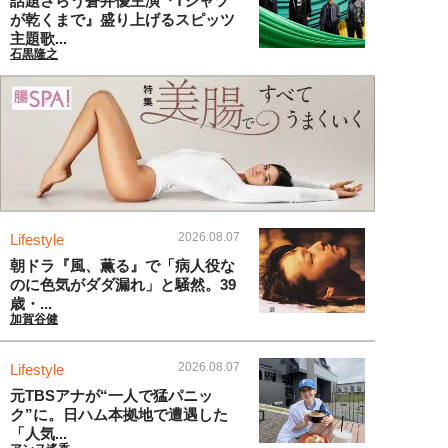
話題さらう蒼井優主演『Tシャツ
が乾くまで』盛り上げるスピッツ
主題歌...
石黒隆之
2026.08.07
Lifestyle
朝ドラ『風、薫る』で「病人役な
のに色気がダダ漏れ」と騒然。39
歳・...
加賀谷健
2026.08.07
Lifestyle
元TBSアナが“一人で猛パニッ
ク”に。日ハム本拠地で遭遇した
「人気...