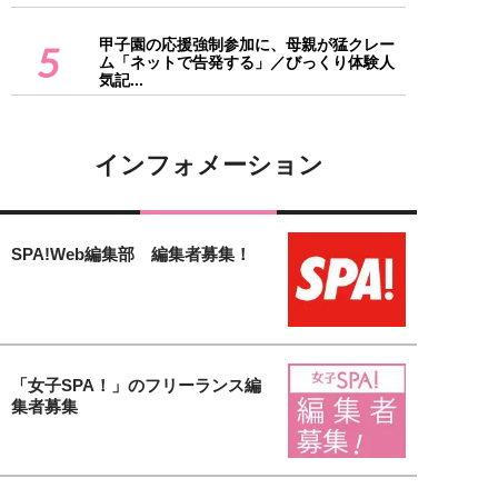
甲子園の応援強制参加に、母親が猛クレー
5
ム「ネットで告発する」／びっくり体験人
気記...
インフォメーション
SPA!Web編集部 編集者募集！
「女子SPA！」のフリーランス編
集者募集