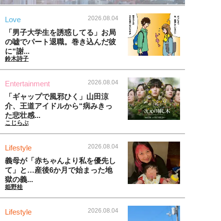
2026.08.04
Love
「男子大学生を誘惑してる」お局
の嘘でパート退職。巻き込んだ彼
に“謝...
鈴木詩子
2026.08.04
Entertainment
「ギャップで風邪ひく」山田涼
介、王道アイドルから“病みきっ
た悲壮感...
こじらぶ
2026.08.04
Lifestyle
義母が「赤ちゃんより私を優先し
て」と…産後6か月で始まった地
獄の義...
姫野桂
2026.08.04
Lifestyle