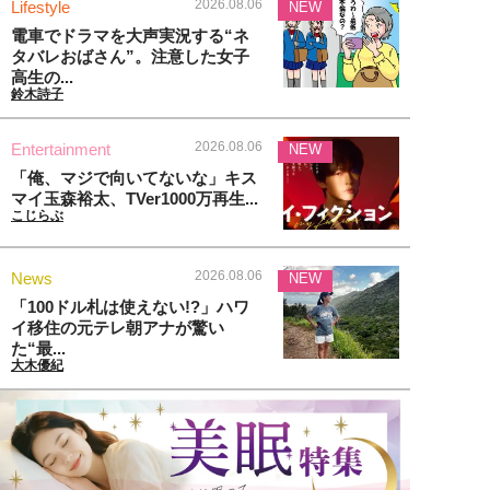
2026.08.06
Lifestyle
NEW
電車でドラマを大声実況する“ネ
タバレおばさん”。注意した女子
高生の...
鈴木詩子
2026.08.06
Entertainment
NEW
「俺、マジで向いてないな」キス
マイ玉森裕太、TVer1000万再生...
こじらぶ
2026.08.06
News
NEW
「100ドル札は使えない!?」ハワ
イ移住の元テレ朝アナが驚い
た“最...
大木優紀