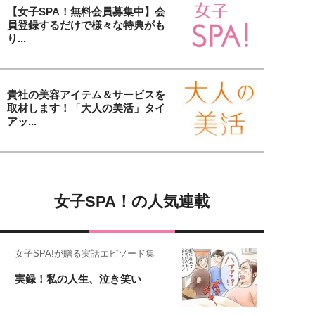
【女子SPA！無料会員募集中】会
員登録するだけで様々な特典がも
り...
貴社の美容アイテム＆サービスを
取材します！「大人の美活」タイ
アッ...
女子SPA！の人気連載
女子SPA!が贈る実話エピソード集
実録！私の人生、泣き笑い