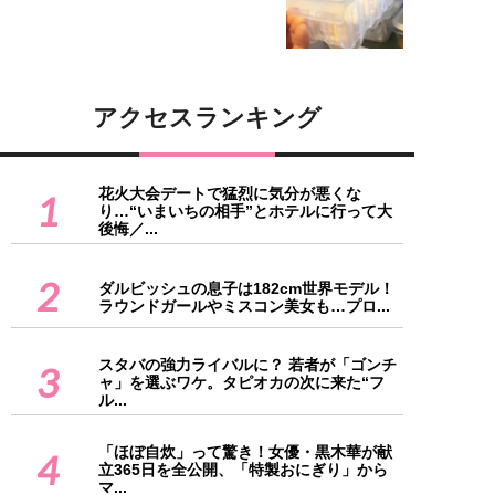
アクセスランキング
花火大会デートで猛烈に気分が悪くな
1
り…“いまいちの相手”とホテルに行って大
後悔／...
2
ダルビッシュの息子は182cm世界モデル！
ラウンドガールやミスコン美女も…プロ...
スタバの強力ライバルに？ 若者が「ゴンチ
3
ャ」を選ぶワケ。タピオカの次に来た“フ
ル...
「ほぼ自炊」って驚き！女優・黒木華が献
4
立365日を全公開、「特製おにぎり」から
マ...