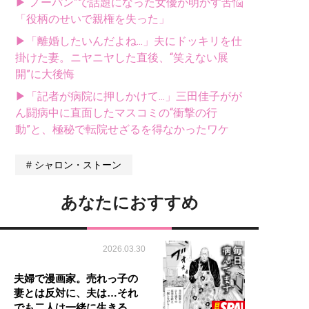
▶“ノーパン”で話題になった女優が明かす苦悩
「役柄のせいで親権を失った」
▶「離婚したいんだよね...」夫にドッキリを仕
掛けた妻。ニヤニヤした直後、“笑えない展
開”に大後悔
▶「記者が病院に押しかけて...」三田佳子がが
ん闘病中に直面したマスコミの“衝撃の行
動”と、極秘で転院せざるを得なかったワケ
シャロン・ストーン
あなたにおすすめ
2026.03.30
夫婦で漫画家。売れっ子の
妻とは反対に、夫は…それ
でも二人は一緒に生きる…