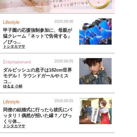
2026.08.06
Lifestyle
甲子園の応援強制参加に、母親が
猛クレーム「ネットで告発する」
／びっ...
トシタカマサ
2026.08.05
Entertainment
ダルビッシュの息子は182cm世界
モデル！ ラウンドガールやミス
コ...
ゆるま 小林
2026.08.05
Lifestyle
同僚の結婚式に行ったら彼氏にバ
ッタリ！偶然が招いた縁？／びっ
くり体...
トシタカマサ