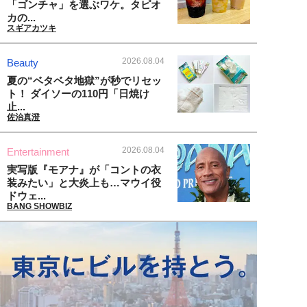
「ゴンチャ」を選ぶワケ。タピオ
カの...
スギアカツキ
2026.08.04
Beauty
夏の“ベタベタ地獄”が秒でリセッ
ト！ ダイソーの110円「日焼け
止...
佐治真澄
2026.08.04
Entertainment
実写版『モアナ』が「コントの衣
装みたい」と大炎上も…マウイ役
ドウェ...
BANG SHOWBIZ