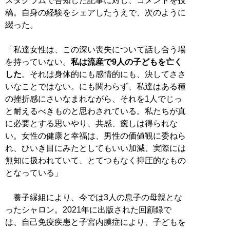
スタグラムで告知した記事に対し、コメントを投
稿。自身の経験をシェアしたうえで、次のように
綴った。
「私達女性は、この深い喪失について話し合う場
を持っていない。
私は流産で9人の子どもを亡く
した
。それは身体的にも感情的にも、決してささ
いなことではない。にも関わらず、私達はある種
の挫折感にさいなまれながら、それを1人でじっ
と耐えるべきものと思わされている。私たちが真
に必要とする思いやり、共感、癒しは得られな
い。女性の健康と幸福は、男性の価値観に委ねら
れ、ひいき目にみたとしてもいい加減、実際には
無知に扱われていて、とてつもなく抑圧的なもの
となっている」
養子縁組により、今では3人の息子の母親とな
ったシャロン。2021年に出版された回顧録で
は、自己免疫疾患と子宮内膜症により、子どもを