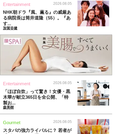
2026.08.05
Entertainment
NHK朝ドラ『風、薫る』の威厳あ
る病院長は筒井道隆（55）。『あ
す...
加賀谷健
2026.08.05
Entertainment
「ほぼ自炊」って驚き！女優・黒
木華が献立365日を全公開、「特
製お...
森美樹
2026.08.05
Gourmet
スタバの強力ライバルに？ 若者が