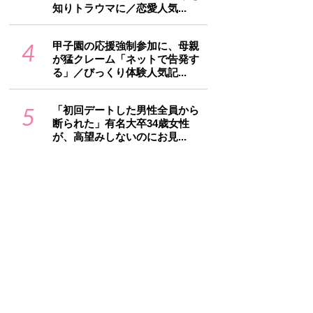
知りトラウマに／恋愛人気...
4
甲子園の応援強制参加に、母親
が猛クレーム「ネットで告発す
る」／びっくり体験人気記...
5
「初回デートした男性全員から
断られた」有名大卒34歳女性
が、高望みしないのにお見...