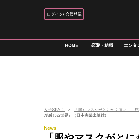
ログイン
会員登録
HOME
恋愛・結婚
エンタ
女子SPA！
「服やマスクがとにかく痛い…」感
が感じる世界』（日本実業出版社）
News
「服やマスクがとに