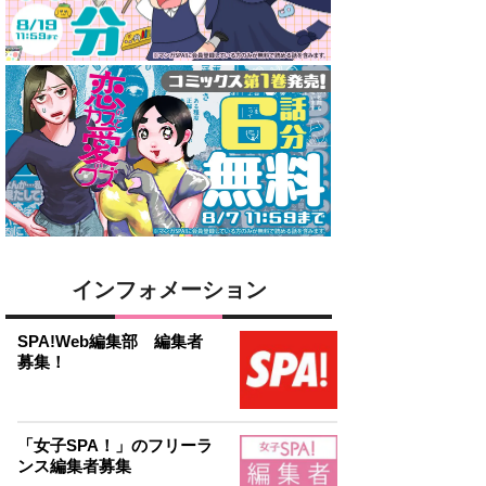
インフォメーション
SPA!Web編集部 編集者
募集！
「女子SPA！」のフリーラ
ンス編集者募集