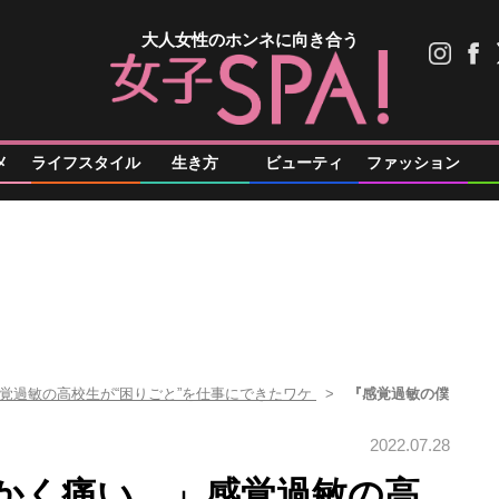
大人女性のホンネに向き合う
メ
ライフスタイル
生き方
ビューティ
ファッション
覚過敏の高校生が“困りごと”を仕事にできたワケ
『感覚過敏の僕
2022.07.28
かく痛い…」感覚過敏の高