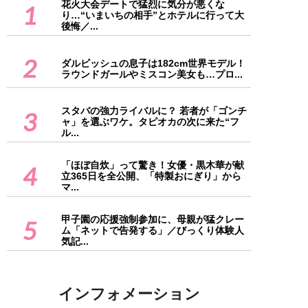
花火大会デートで猛烈に気分が悪くな
1
り…“いまいちの相手”とホテルに行って大
後悔／...
2
ダルビッシュの息子は182cm世界モデル！
ラウンドガールやミスコン美女も…プロ...
スタバの強力ライバルに？ 若者が「ゴンチ
3
ャ」を選ぶワケ。タピオカの次に来た“フ
ル...
「ほぼ自炊」って驚き！女優・黒木華が献
4
立365日を全公開、「特製おにぎり」から
マ...
甲子園の応援強制参加に、母親が猛クレー
5
ム「ネットで告発する」／びっくり体験人
気記...
インフォメーション