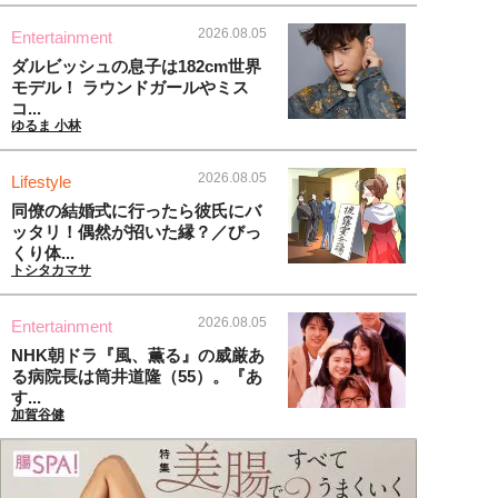
2026.08.05
Entertainment
ダルビッシュの息子は182cm世界
モデル！ ラウンドガールやミス
コ...
ゆるま 小林
2026.08.05
Lifestyle
同僚の結婚式に行ったら彼氏にバ
ッタリ！偶然が招いた縁？／びっ
くり体...
トシタカマサ
2026.08.05
Entertainment
NHK朝ドラ『風、薫る』の威厳あ
る病院長は筒井道隆（55）。『あ
す...
加賀谷健