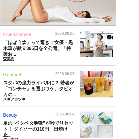
2026.08.05
Entertainment
「ほぼ自炊」って驚き！女優・黒
木華が献立365日を全公開、「特
製お...
森美樹
2026.08.05
Gourmet
スタバの強力ライバルに？ 若者が
「ゴンチャ」を選ぶワケ。タピオ
カの...
スギアカツキ
2026.08.04
Beauty
夏の“ベタベタ地獄”が秒でリセッ
ト！ ダイソーの110円「日焼け
止...