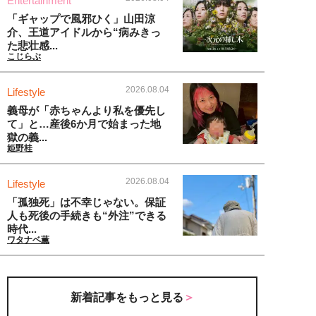
Entertainment
「ギャップで風邪ひく」山田涼
介、王道アイドルから“病みきっ
た悲壮感...
こじらぶ
2026.08.04
Lifestyle
義母が「赤ちゃんより私を優先し
て」と…産後6か月で始まった地
獄の義...
姫野桂
2026.08.04
Lifestyle
「孤独死」は不幸じゃない。保証
人も死後の手続きも“外注”できる
時代...
ワタナベ薫
新着記事をもっと見る