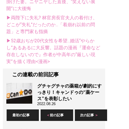
掛けた妻。ニヤニヤした直後、“笑えない展
開”に大後悔
▶両陛下に失礼? 林官房長官夫人の着付け、
どこが“失礼”だったのか...「着崩れ以前の問
題」と専門家も指摘
▶52歳おぢが20代女性を希望...婚活“やらか
し”あるあるに大反響。話題の漫画『運命など
存在しないので』作者が中高年の“厳しい現
実”を描く理由<漫画>
この連載の前回記事
グチャグチャの薬箱が劇的にす
っきり！キャンドゥの“薬ケー
ス”を表彰したい
2022.08.26
最初の記事
前の記事
次の記事