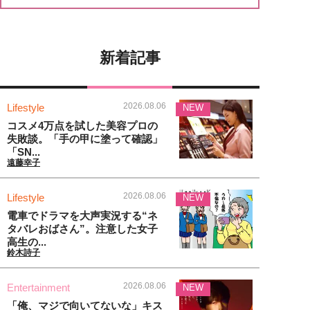
新着記事
2026.08.06
Lifestyle
NEW
コスメ4万点を試した美容プロの
失敗談。「手の甲に塗って確認」
「SN...
遠藤幸子
2026.08.06
Lifestyle
NEW
電車でドラマを大声実況する“ネ
タバレおばさん”。注意した女子
高生の...
鈴木詩子
2026.08.06
Entertainment
NEW
「俺、マジで向いてないな」キス