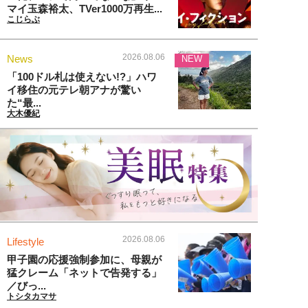
マイ玉森裕太、TVer1000万再生...
こじらぶ
2026.08.06
News
NEW
「100ドル札は使えない!?」ハワ
イ移住の元テレ朝アナが驚い
た“最...
大木優紀
2026.08.06
Lifestyle
甲子園の応援強制参加に、母親が
猛クレーム「ネットで告発する」
／びっ...
トシタカマサ