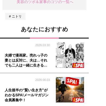
美容のツボ＆家事のコツの一覧へ
ニトリ
あなたにおすすめ
2026.03.30
夫婦で漫画家。売れっ子の
妻とは反対に、夫は…それ
でも二人は一緒に生きる…
2026.06.03
人生後半の“賢い生き方”が
わかるSPA!メールマガジン
会員募集中！