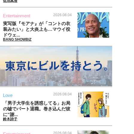
佐治真澄
2026.08.04
Entertainment
実写版『モアナ』が「コントの衣
装みたい」と大炎上も…マウイ役
ドウェ...
BANG SHOWBIZ
2026.08.04
Love
「男子大学生を誘惑してる」お局
の嘘でパート退職。巻き込んだ彼
に“謝...
鈴木詩子
2026.08.04