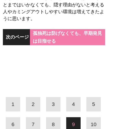
とまではいかなくても、隠す理由がないと考える
人やカミングアウトしやすい環境は増えてきたよ
うに思います。
孤独死は防げなくても、早期発見
次のページ
は目指せる
1
2
3
4
5
6
7
8
9
10