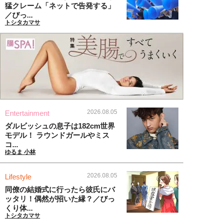
猛クレーム「ネットで告発する」
／びっ...
トシタカマサ
2026.08.05
Entertainment
ダルビッシュの息子は182cm世界
モデル！ ラウンドガールやミス
コ...
ゆるま 小林
2026.08.05
Lifestyle
同僚の結婚式に行ったら彼氏にバ
ッタリ！偶然が招いた縁？／びっ
くり体...
トシタカマサ