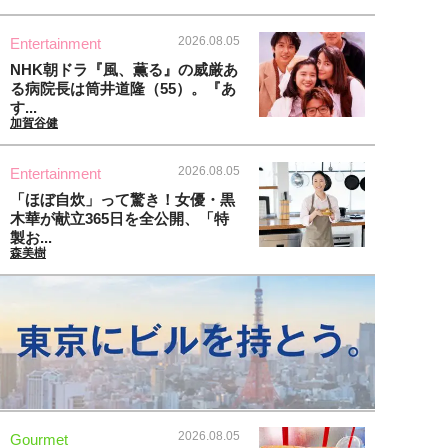
2026.08.05
Entertainment
NHK朝ドラ『風、薫る』の威厳あ
る病院長は筒井道隆（55）。『あ
す...
加賀谷健
2026.08.05
Entertainment
「ほぼ自炊」って驚き！女優・黒
木華が献立365日を全公開、「特
製お...
森美樹
2026.08.05
Gourmet