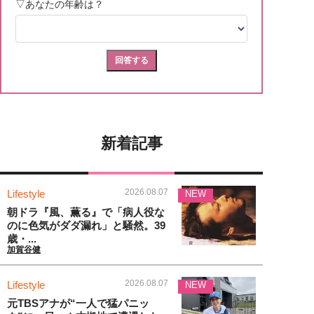
新着記事
2026.08.07
Lifestyle
NEW
朝ドラ『風、薫る』で「病人役な
のに色気がダダ漏れ」と騒然。39
歳・...
加賀谷健
2026.08.07
Lifestyle
NEW
元TBSアナが“一人で猛パニッ