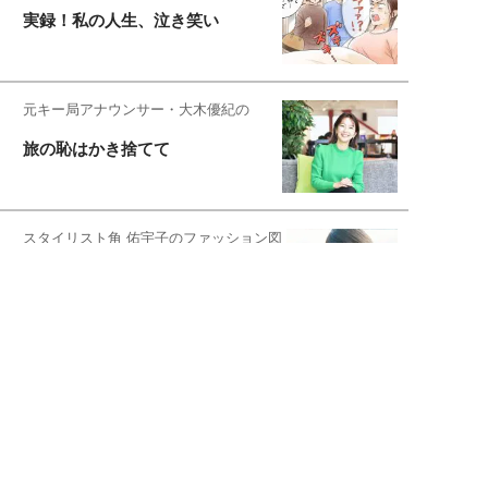
実録！私の人生、泣き笑い
元キー局アナウンサー・大木優紀の
旅の恥はかき捨てて
スタイリスト角 佑宇子のファッション図
解
失敗しない日常オシャレ
元『渡鬼』子役・宇野なおみの
話そ、お茶しよっ元気出そ