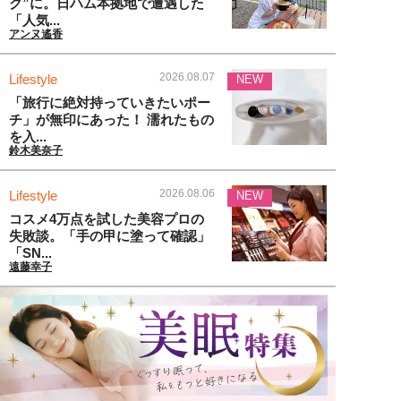
ク”に。日ハム本拠地で遭遇した
「人気...
アンヌ遙香
2026.08.07
Lifestyle
NEW
「旅行に絶対持っていきたいポー
チ」が無印にあった！ 濡れたもの
を入...
鈴木美奈子
2026.08.06
Lifestyle
NEW
コスメ4万点を試した美容プロの
失敗談。「手の甲に塗って確認」
「SN...
遠藤幸子