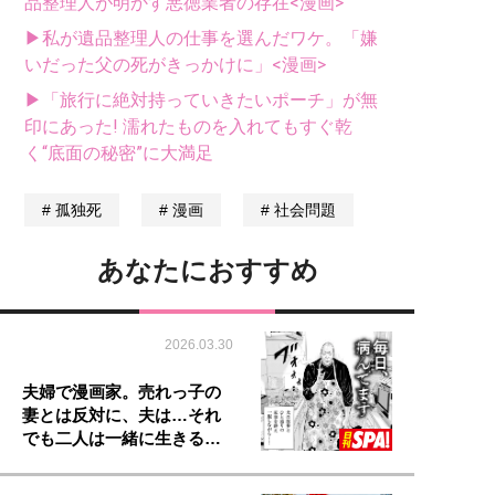
品整理人が明かす悪徳業者の存在<漫画>
▶私が遺品整理人の仕事を選んだワケ。「嫌
いだった父の死がきっかけに」<漫画>
▶「旅行に絶対持っていきたいポーチ」が無
印にあった! 濡れたものを入れてもすぐ乾
く“底面の秘密”に大満足
孤独死
漫画
社会問題
あなたにおすすめ
2026.03.30
夫婦で漫画家。売れっ子の
妻とは反対に、夫は…それ
でも二人は一緒に生きる…