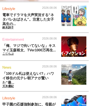
2026.08.06
Lifestyle
電車でドラマを大声実況する“ネ
タバレおばさん”。注意した女子
高生の...
鈴木詩子
2026.08.06
Entertainment
「俺、マジで向いてないな」キス
マイ玉森裕太、TVer1000万再生...
こじらぶ
2026.08.06
News
「100ドル札は使えない!?」ハワ
イ移住の元テレ朝アナが驚い
た“最...
大木優紀
2026.08.06
Lifestyle
甲子園の応援強制参加に、母親が