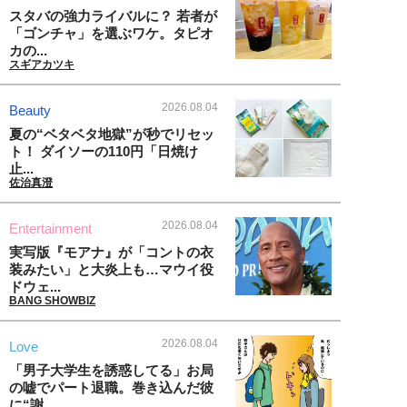
スタバの強力ライバルに？ 若者が
「ゴンチャ」を選ぶワケ。タピオ
カの...
スギアカツキ
2026.08.04
Beauty
夏の“ベタベタ地獄”が秒でリセッ
ト！ ダイソーの110円「日焼け
止...
佐治真澄
2026.08.04
Entertainment
実写版『モアナ』が「コントの衣
装みたい」と大炎上も…マウイ役
ドウェ...
BANG SHOWBIZ
2026.08.04
Love
「男子大学生を誘惑してる」お局
の嘘でパート退職。巻き込んだ彼
に“謝...