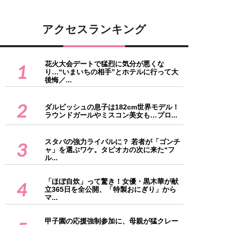
アクセスランキング
花火大会デートで猛烈に気分が悪くな
1
り…“いまいちの相手”とホテルに行って大
後悔／...
2
ダルビッシュの息子は182cm世界モデル！
ラウンドガールやミスコン美女も…プロ...
スタバの強力ライバルに？ 若者が「ゴンチ
3
ャ」を選ぶワケ。タピオカの次に来た“フ
ル...
「ほぼ自炊」って驚き！女優・黒木華が献
4
立365日を全公開、「特製おにぎり」から
マ...
甲子園の応援強制参加に、母親が猛クレー