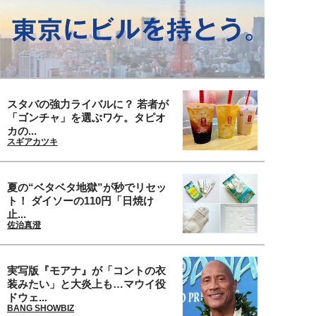
スタバの強力ライバルに？ 若者が
「ゴンチャ」を選ぶワケ。タピオ
カの...
スギアカツキ
夏の“ベタベタ地獄”が秒でリセッ
ト！ ダイソーの110円「日焼け
止...
佐治真澄
実写版『モアナ』が「コントの衣
装みたい」と大炎上も…マウイ役
ドウェ...
BANG SHOWBIZ