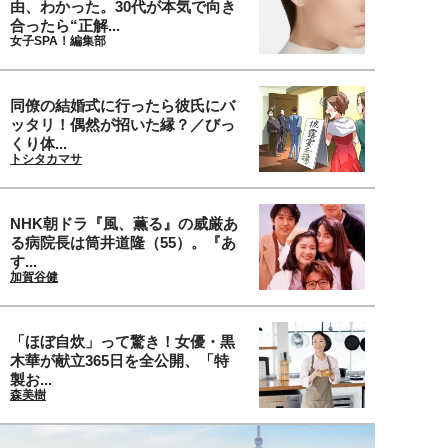
由、わかった。30代が本気で向き
合ったら“正解...
女子SPA！編集部
同僚の結婚式に行ったら彼氏にバ
ッタリ！偶然が招いた縁？／びっ
くり体...
トシタカマサ
NHK朝ドラ『風、薫る』の威厳あ
る病院長は筒井道隆（55）。『あ
す...
加賀谷健
「ほぼ自炊」って驚き！女優・黒
木華が献立365日を全公開、「特
製お...
森美樹