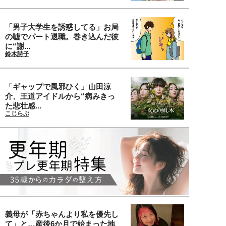
「男子大学生を誘惑してる」お局
の嘘でパート退職。巻き込んだ彼
に“謝...
鈴木詩子
「ギャップで風邪ひく」山田涼
介、王道アイドルから“病みきっ
た悲壮感...
こじらぶ
義母が「赤ちゃんより私を優先し
て」と…産後6か月で始まった地