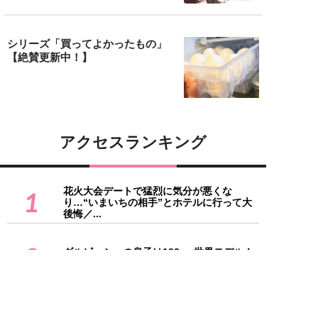
シリーズ「買ってよかったもの」
【絶賛更新中！】
アクセスランキング
花火大会デートで猛烈に気分が悪くな
1
り…“いまいちの相手”とホテルに行って大
後悔／...
2
ダルビッシュの息子は182cm世界モデル！
ラウンドガールやミスコン美女も…プロ...
スタバの強力ライバルに？ 若者が「ゴンチ
3
ャ」を選ぶワケ。タピオカの次に来た“フ