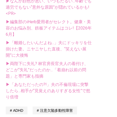
▶なんか顔色が悪い、いつもだるい...年齢でも
過労でもない“意外な原因”が隠れているかも!
<PR>
▶編集部のiHerb愛用者がセレクト。健康・美
容のお悩み別、鉄板アイテムはコレ!【2026年
6月】
▶「離婚したいんだよね...」夫にドッキリを仕
掛けた妻。ニヤニヤした直後、“笑えない展
開”に大後悔
▶両陛下に失礼? 林官房長官夫人の着付け、
どこが“失礼”だったのか...「着崩れ以前の問
題」と専門家も指摘
▶「あなただったの?!」夫の不倫現場に突撃
したら...相手が“見覚えのありすぎる女性”で怒
り倍増
ADHD
注意欠陥多動性障害