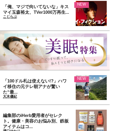
NEW
「俺、マジで向いてないな」キス
マイ玉森裕太、TVer1000万再生...
こじらぶ
NEW
「100ドル札は使えない!?」ハワ
イ移住の元テレ朝アナが驚い
た“最...
大木優紀
編集部のiHerb愛用者がセレク
ト。健康・美容のお悩み別、鉄板
アイテムはコ...
溝口ゆかり