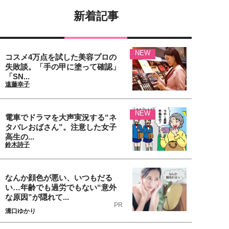
新着記事
NEW
コスメ4万点を試した美容プロの
失敗談。「手の甲に塗って確認」
「SN...
遠藤幸子
NEW
電車でドラマを大声実況する“ネ
タバレおばさん”。注意した女子
高生の...
鈴木詩子
なんか顔色が悪い、いつもだる
い…年齢でも過労でもない“意外
な原因”が隠れて...
PR
溝口ゆかり