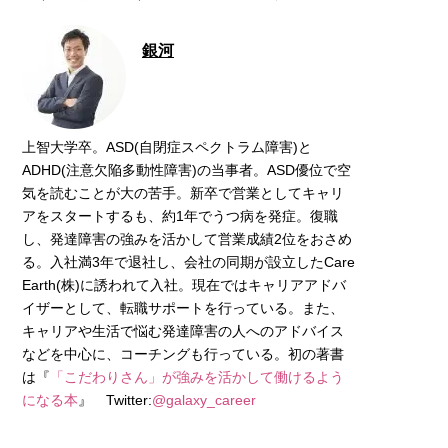
銀河
上智大学卒。ASD(自閉症スペクトラム障害)と
ADHD(注意欠陥多動性障害)の当事者。ASD優位で空
気を読むことが大の苦手。新卒で営業としてキャリ
アをスタートするも、約1年でうつ病を発症。復職
し、発達障害の強みを活かして営業成績2位をおさめ
る。入社満3年で退社し、会社の同期が設立したCare
Earth(株)に誘われて入社。現在ではキャリアアドバ
イザーとして、転職サポートを行っている。また、
キャリアや生活で悩む発達障害の人へのアドバイス
などを中心に、コーチングも行っている。初の著書
は『
「こだわりさん」が強みを活かして働けるよう
になる本
』 Twitter:
@galaxy_career