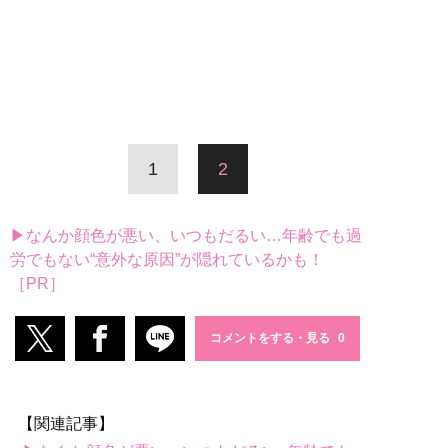
1
2
▶なんか顔色が悪い、いつもだるい…年齢でも過
労でもない“意外な原因”が隠れているかも！
［PR］
コメントをする・見る
【関連記事】