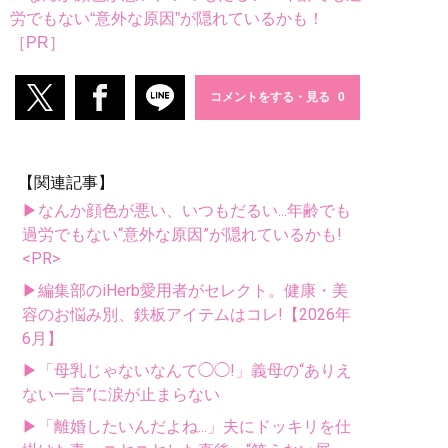
労でもない“意外な原因”が隠れているかも！
［PR］
コメントをする・見る
【関連記事】
▶なんか顔色が悪い、いつもだるい...年齢でも
過労でもない“意外な原因”が隠れているかも!
<PR>
▶編集部のiHerb愛用者がセレクト。健康・美
容のお悩み別、鉄板アイテムはコレ!【2026年
6月】
▶「母乳じゃないなんて◯◯!」義母の“ありえ
ない一言”に涙が止まらない
▶「離婚したいんだよね...」夫にドッキリを仕