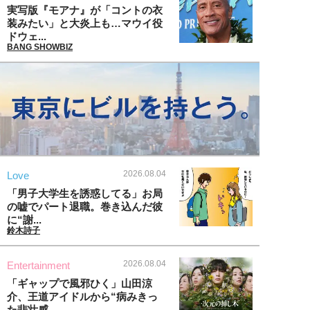
実写版『モアナ』が「コントの衣
装みたい」と大炎上も…マウイ役
ドウェ...
BANG SHOWBIZ
2026.08.04
Love
「男子大学生を誘惑してる」お局
の嘘でパート退職。巻き込んだ彼
に“謝...
鈴木詩子
2026.08.04
Entertainment
「ギャップで風邪ひく」山田涼
介、王道アイドルから“病みきっ
た悲壮感...