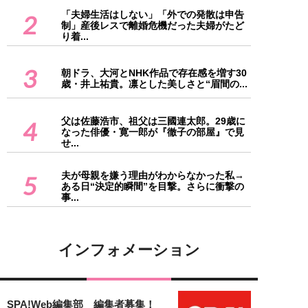
「夫婦生活はしない」「外での発散は申告
2
制」産後レスで離婚危機だった夫婦がたど
り着...
3
朝ドラ、大河とNHK作品で存在感を増す30
歳・井上祐貴。凛とした美しさと“眉間の...
父は佐藤浩市、祖父は三國連太郎。29歳に
4
なった俳優・寛一郎が『徹子の部屋』で見
せ...
夫が母親を嫌う理由がわからなかった私→
5
ある日“決定的瞬間”を目撃。さらに衝撃の
事...
インフォメーション
SPA!Web編集部 編集者募集！