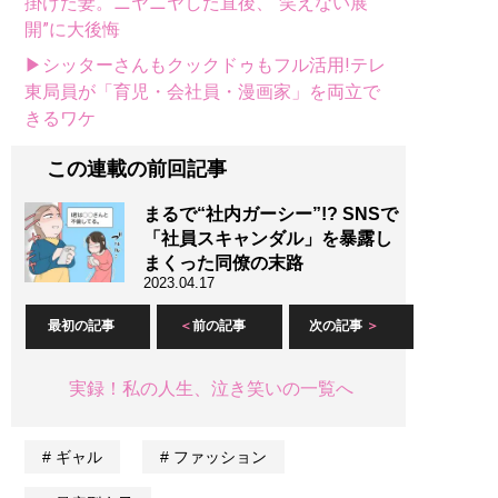
掛けた妻。ニヤニヤした直後、“笑えない展
開”に大後悔
▶シッターさんもクックドゥもフル活用!テレ
東局員が「育児・会社員・漫画家」を両立で
きるワケ
この連載の前回記事
まるで“社内ガーシー”!? SNSで
「社員スキャンダル」を暴露し
まくった同僚の末路
2023.04.17
最初の記事
前の記事
次の記事
実録！私の人生、泣き笑いの一覧へ
ギャル
ファッション