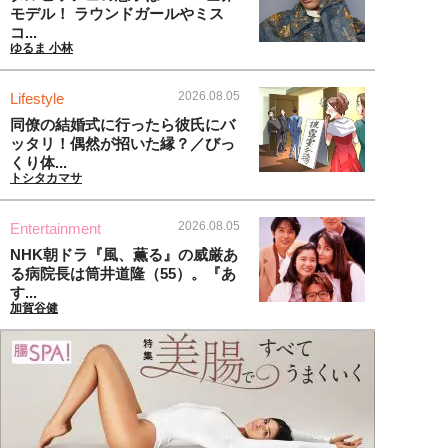
モデル！ ラウンドガールやミス
コ...
ゆるま 小林
2026.08.05
Lifestyle
同僚の結婚式に行ったら彼氏にバ
ッタリ！偶然が招いた縁？／びっ
くり体...
トシタカマサ
2026.08.05
Entertainment
NHK朝ドラ『風、薫る』の威厳あ
る病院長は筒井道隆（55）。『あ
す...
加賀谷健