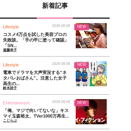
新着記事
2026.08.06
Lifestyle
NEW
コスメ4万点を試した美容プロの
失敗談。「手の甲に塗って確認」
「SN...
遠藤幸子
2026.08.06
Lifestyle
NEW
電車でドラマを大声実況する“ネ
タバレおばさん”。注意した女子
高生の...
鈴木詩子
2026.08.06
Entertainment
NEW
「俺、マジで向いてないな」キス
マイ玉森裕太、TVer1000万再生...
こじらぶ