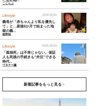
こじらぶ
2026.08.04
Lifestyle
義母が「赤ちゃんより私を優先し
て」と…産後6か月で始まった地
獄の義...
姫野桂
2026.08.04
Lifestyle
「孤独死」は不幸じゃない。保証
人も死後の手続きも“外注”できる
時代...
ワタナベ薫
新着記事をもっと見る