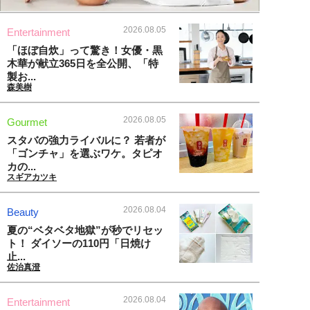
2026.08.05
Entertainment
「ほぼ自炊」って驚き！女優・黒
木華が献立365日を全公開、「特
製お...
森美樹
2026.08.05
Gourmet
スタバの強力ライバルに？ 若者が
「ゴンチャ」を選ぶワケ。タピオ
カの...
スギアカツキ
2026.08.04
Beauty
夏の“ベタベタ地獄”が秒でリセッ
ト！ ダイソーの110円「日焼け
止...
佐治真澄
2026.08.04
Entertainment