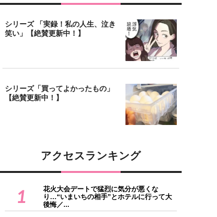
シリーズ 「実録！私の人生、泣き
笑い」【絶賛更新中！】
シリーズ「買ってよかったもの」
【絶賛更新中！】
アクセスランキング
花火大会デートで猛烈に気分が悪くな
1
り…“いまいちの相手”とホテルに行って大
後悔／...