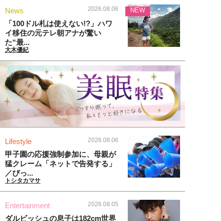
2026.08.06
News
NEW
「100ドル札は使えない!?」ハワ
イ移住の元テレ朝アナが驚い
た“最...
大木優紀
2026.08.06
Lifestyle
甲子園の応援強制参加に、母親が
猛クレーム「ネットで告発する」
／びっ...
トシタカマサ
2026.08.05
Entertainment
ダルビッシュの息子は182cm世界