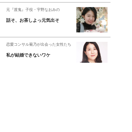
元『渡鬼』子役・宇野なおみの
話そ、お茶しよっ元気出そ
恋愛コンサル菊乃が出会った女性たち
私が結婚できないワケ
元局アナ・アラフォー、アンヌ遙香の
北海道シンプルライフ
宇垣美里が映画への想いを綴る
宇垣美里の沼落ちシネマ