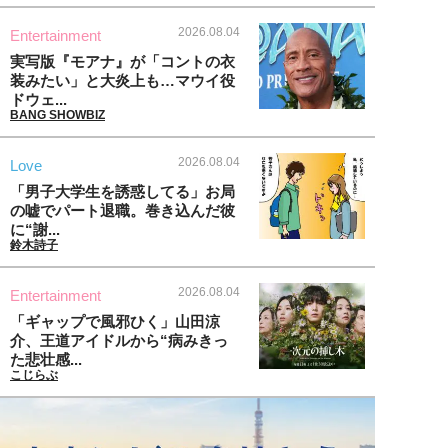
2026.08.04
Entertainment
実写版『モアナ』が「コントの衣
装みたい」と大炎上も…マウイ役
ドウェ...
BANG SHOWBIZ
2026.08.04
Love
「男子大学生を誘惑してる」お局
の嘘でパート退職。巻き込んだ彼
に“謝...
鈴木詩子
2026.08.04
Entertainment
「ギャップで風邪ひく」山田涼
介、王道アイドルから“病みきっ
た悲壮感...
こじらぶ