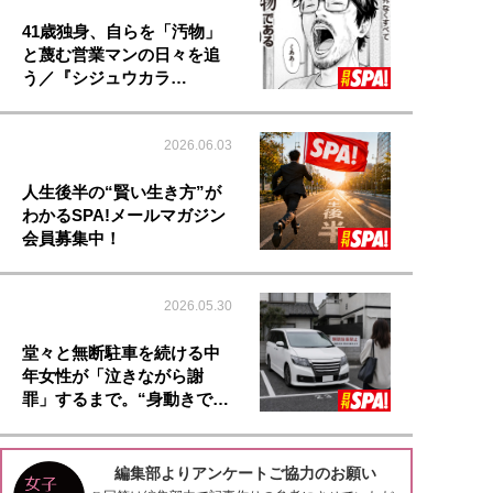
41歳独身、自らを「汚物」
と蔑む営業マンの日々を追
う／『シジュウカラ…
2026.06.03
人生後半の“賢い生き方”が
わかるSPA!メールマガジン
会員募集中！
2026.05.30
堂々と無断駐車を続ける中
年女性が「泣きながら謝
罪」するまで。“身動きで…