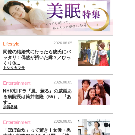
2026.08.05
Lifestyle
同僚の結婚式に行ったら彼氏にバ
ッタリ！偶然が招いた縁？／びっ
くり体...
トシタカマサ
2026.08.05
Entertainment
NHK朝ドラ『風、薫る』の威厳あ
る病院長は筒井道隆（55）。『あ
す...
加賀谷健
2026.08.05
Entertainment
「ほぼ自炊」って驚き！女優・黒