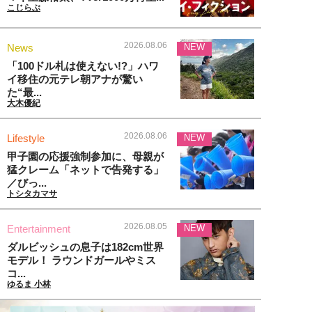
こじらぶ
2026.08.06
News
NEW
「100ドル札は使えない!?」ハワ
イ移住の元テレ朝アナが驚い
た“最...
大木優紀
2026.08.06
Lifestyle
NEW
甲子園の応援強制参加に、母親が
猛クレーム「ネットで告発する」
／びっ...
トシタカマサ
2026.08.05
Entertainment
NEW
ダルビッシュの息子は182cm世界
モデル！ ラウンドガールやミス
コ...
ゆるま 小林