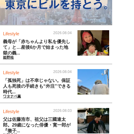
2026.08.04
Lifestyle
義母が「赤ちゃんより私を優先し
て」と…産後6か月で始まった地
獄の義...
姫野桂
2026.08.04
Lifestyle
「孤独死」は不幸じゃない。保証
人も死後の手続きも“外注”できる
時代...
ワタナベ薫
2026.08.03
Lifestyle
父は佐藤浩市、祖父は三國連太
郎。29歳になった俳優・寛一郎が
『徹子...