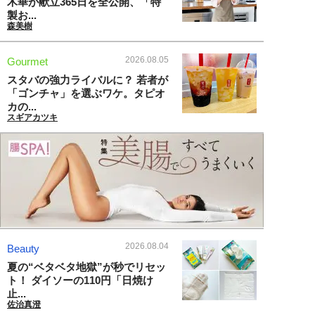
木華が献立365日を全公開、「特
製お...
森美樹
2026.08.05
Gourmet
スタバの強力ライバルに？ 若者が
「ゴンチャ」を選ぶワケ。タピオ
カの...
スギアカツキ
2026.08.04
Beauty
夏の“ベタベタ地獄”が秒でリセッ
ト！ ダイソーの110円「日焼け
止...
佐治真澄