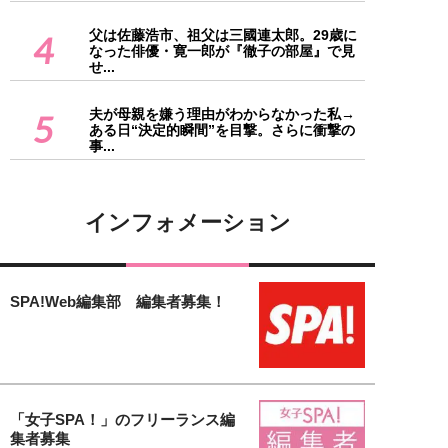
父は佐藤浩市、祖父は三國連太郎。29歳に
4
なった俳優・寛一郎が『徹子の部屋』で見
せ...
夫が母親を嫌う理由がわからなかった私→
5
ある日“決定的瞬間”を目撃。さらに衝撃の
事...
インフォメーション
SPA!Web編集部 編集者募集！
「女子SPA！」のフリーランス編
集者募集