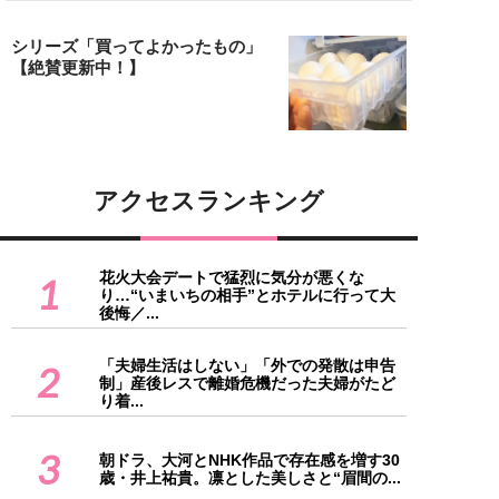
シリーズ「買ってよかったもの」
【絶賛更新中！】
アクセスランキング
花火大会デートで猛烈に気分が悪くな
1
り…“いまいちの相手”とホテルに行って大
後悔／...
「夫婦生活はしない」「外での発散は申告
2
制」産後レスで離婚危機だった夫婦がたど
り着...
3
朝ドラ、大河とNHK作品で存在感を増す30
歳・井上祐貴。凛とした美しさと“眉間の...