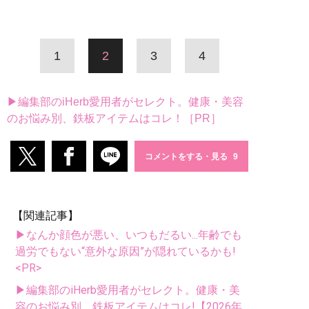
1
2
3
4
▶編集部のiHerb愛用者がセレクト。健康・美容
のお悩み別、鉄板アイテムはコレ！［PR］
コメントをする・見る
【関連記事】
▶なんか顔色が悪い、いつもだるい...年齢でも
過労でもない“意外な原因”が隠れているかも!
<PR>
▶編集部のiHerb愛用者がセレクト。健康・美
容のお悩み別、鉄板アイテムはコレ!【2026年