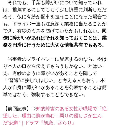
それでも、千葉も障がいについて知っていれ
ば、推薦するにしてももう少し慎重に判断しただ
ろう。仮に有紗が配車を担うことになった場合で
も、ドライバー達も注意深く業務に当たることが
でき、有紗のミスを防げていたかもしれない。
同
僚に障がいがあればそれを知っておくことは、業
務を円滑に行うために大切な情報共有でもある
。
当事者のプライバシーに配慮するのなら、やは
り本人の口から伝えてもらうしかない。とはい
え、有紗のように障がいがあることを隠して
「“普通”に接してほしい」と考える人もおり、本
人が自身に障がいがあることを公表することは簡
単ではなく、強制することもできない。
【前回記事】⇒
知的障害のある女性が職場で「絶
望した」理由に胸が痛む…周りの優しさが生ん
だ“悲劇”｜ドラマ『初恋、ざらり』