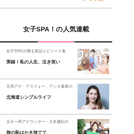
女子SPA！の人気連載
女子SPA!が贈る実話エピソード集
実録！私の人生、泣き笑い
元局アナ・アラフォー、アンヌ遙香の
北海道シンプルライフ
元キー局アナウンサー・大木優紀の
旅の恥はかき捨てて