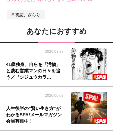
初恋、ざらり
あなたにおすすめ
2026.03.27
41歳独身、自らを「汚物」
と蔑む営業マンの日々を追
う／『シジュウカラ…
2026.06.03
人生後半の“賢い生き方”が
わかるSPA!メールマガジン
会員募集中！