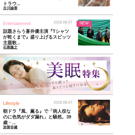
トラウ...
古川諭香
2026.08.07
Entertainment
NEW
話題さらう蒼井優主演『Tシャツ
が乾くまで』盛り上げるスピッツ
主題歌...
石黒隆之
2026.08.07
Lifestyle
朝ドラ『風、薫る』で「病人役な
のに色気がダダ漏れ」と騒然。39
歳・...
加賀谷健