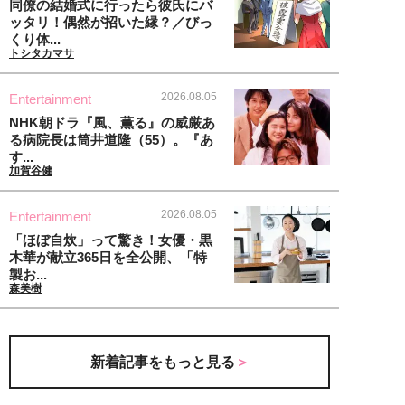
同僚の結婚式に行ったら彼氏にバ
ッタリ！偶然が招いた縁？／びっ
くり体...
トシタカマサ
2026.08.05
Entertainment
NHK朝ドラ『風、薫る』の威厳あ
る病院長は筒井道隆（55）。『あ
す...
加賀谷健
2026.08.05
Entertainment
「ほぼ自炊」って驚き！女優・黒
木華が献立365日を全公開、「特
製お...
森美樹
新着記事をもっと見る