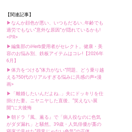
【関連記事】
▶なんか顔色が悪い、いつもだるい...年齢でも
過労でもない“意外な原因”が隠れているかも!
<PR>
▶編集部のiHerb愛用者がセレクト。健康・美
容のお悩み別、鉄板アイテムはコレ!【2026年
6月】
▶体力をつける“体力がない”問題、どう乗り越
える?50代のリアルすぎる悩みに共感の声<漫
画>
▶「離婚したいんだよね...」夫にドッキリを仕
掛けた妻。ニヤニヤした直後、“笑えない展
開”に大後悔
▶朝ドラ『風、薫る』で「病人役なのに色気
がダダ漏れ」と騒然。39歳・人気俳優が藁の
寝床で見せた“尋常じゃない色気”の正体