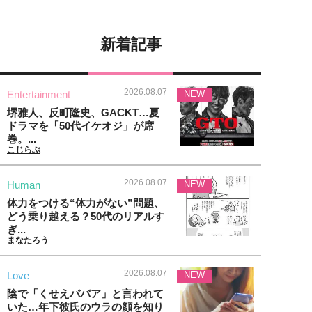
新着記事
2026.08.07
Entertainment
NEW
堺雅人、反町隆史、GACKT…夏
ドラマを「50代イケオジ」が席
巻。...
こじらぶ
2026.08.07
Human
NEW
体力をつける“体力がない”問題、
どう乗り越える？50代のリアルす
ぎ...
まなたろう
2026.08.07
Love
NEW
陰で「くせえババア」と言われて
いた…年下彼氏のウラの顔を知り