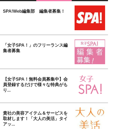
SPA!Web編集部 編集者募集！
「女子SPA！」のフリーランス編
集者募集
【女子SPA！無料会員募集中】会
員登録するだけで様々な特典がも
り...
貴社の美容アイテム＆サービスを
取材します！「大人の美活」タイ
アッ...