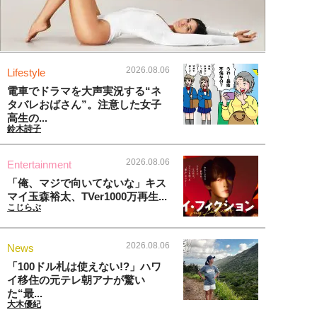
2026.08.06
Lifestyle
電車でドラマを大声実況する“ネ
タバレおばさん”。注意した女子
高生の...
鈴木詩子
2026.08.06
Entertainment
「俺、マジで向いてないな」キス
マイ玉森裕太、TVer1000万再生...
こじらぶ
2026.08.06
News
「100ドル札は使えない!?」ハワ
イ移住の元テレ朝アナが驚い
た“最...
大木優紀