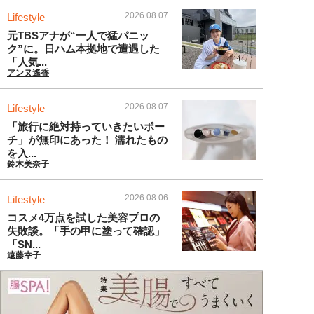
2026.08.07
Lifestyle
元TBSアナが“一人で猛パニッ
ク”に。日ハム本拠地で遭遇した
「人気...
アンヌ遙香
2026.08.07
Lifestyle
「旅行に絶対持っていきたいポー
チ」が無印にあった！ 濡れたもの
を入...
鈴木美奈子
2026.08.06
Lifestyle
コスメ4万点を試した美容プロの
失敗談。「手の甲に塗って確認」
「SN...
遠藤幸子