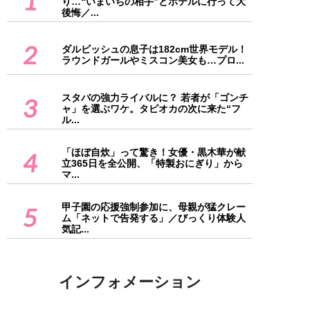
1
り…“いまいちの相手”とホテルに行って大
後悔／...
2
ダルビッシュの息子は182cm世界モデル！
ラウンドガールやミスコン美女も…プロ...
スタバの強力ライバルに？ 若者が「ゴンチ
3
ャ」を選ぶワケ。タピオカの次に来た“フ
ル...
「ほぼ自炊」って驚き！女優・黒木華が献
4
立365日を全公開、「特製おにぎり」から
マ...
甲子園の応援強制参加に、母親が猛クレー
5
ム「ネットで告発する」／びっくり体験人
気記...
インフォメーション