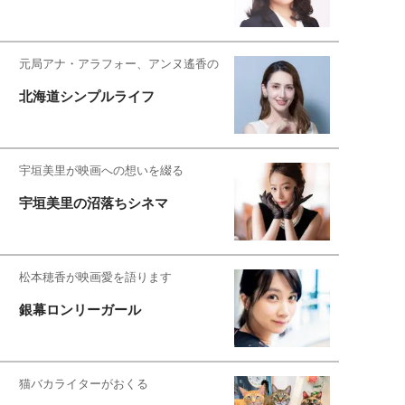
元局アナ・アラフォー、アンヌ遙香の
北海道シンプルライフ
宇垣美里が映画への想いを綴る
宇垣美里の沼落ちシネマ
松本穂香が映画愛を語ります
銀幕ロンリーガール
猫バカライターがおくる