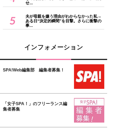
せ...
夫が母親を嫌う理由がわからなかった私→
5
ある日“決定的瞬間”を目撃。さらに衝撃の
事...
インフォメーション
SPA!Web編集部 編集者募集！
「女子SPA！」のフリーランス編
集者募集