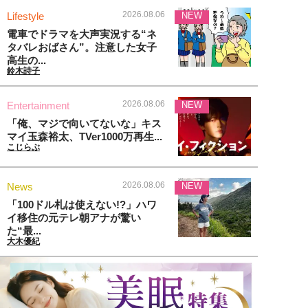
2026.08.06
Lifestyle
NEW
電車でドラマを大声実況する“ネ
タバレおばさん”。注意した女子
高生の...
鈴木詩子
2026.08.06
Entertainment
NEW
「俺、マジで向いてないな」キス
マイ玉森裕太、TVer1000万再生...
こじらぶ
2026.08.06
News
NEW
「100ドル札は使えない!?」ハワ
イ移住の元テレ朝アナが驚い
た“最...
大木優紀