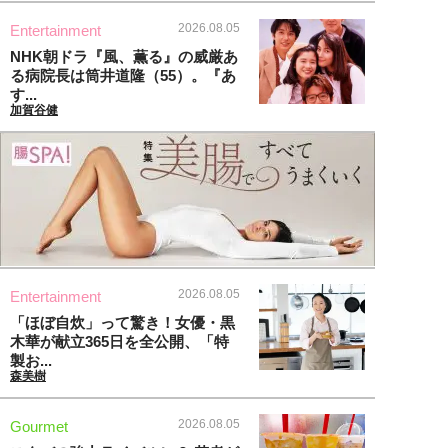
2026.08.05
Entertainment
NHK朝ドラ『風、薫る』の威厳あ
る病院長は筒井道隆（55）。『あ
す...
加賀谷健
2026.08.05
Entertainment
「ほぼ自炊」って驚き！女優・黒
木華が献立365日を全公開、「特
製お...
森美樹
2026.08.05
Gourmet