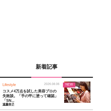
新着記事
2026.08.06
Lifestyle
NEW
コスメ4万点を試した美容プロの
失敗談。「手の甲に塗って確認」
「SN...
遠藤幸子