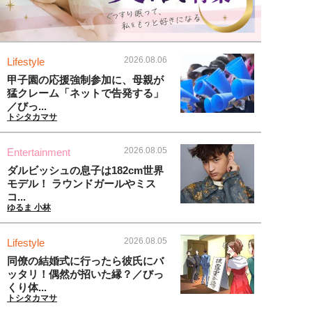
2026.08.06
Lifestyle
甲子園の応援強制参加に、母親が
猛クレーム「ネットで告発する」
／びっ...
トシタカマサ
2026.08.05
Entertainment
ダルビッシュの息子は182cm世界
モデル！ ラウンドガールやミス
コ...
ゆるま 小林
2026.08.05
Lifestyle
同僚の結婚式に行ったら彼氏にバ
ッタリ！偶然が招いた縁？／びっ
くり体...
トシタカマサ