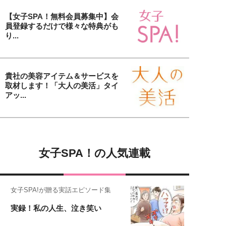
【女子SPA！無料会員募集中】会
員登録するだけで様々な特典がも
り...
貴社の美容アイテム＆サービスを
取材します！「大人の美活」タイ
アッ...
女子SPA！の人気連載
女子SPA!が贈る実話エピソード集
実録！私の人生、泣き笑い