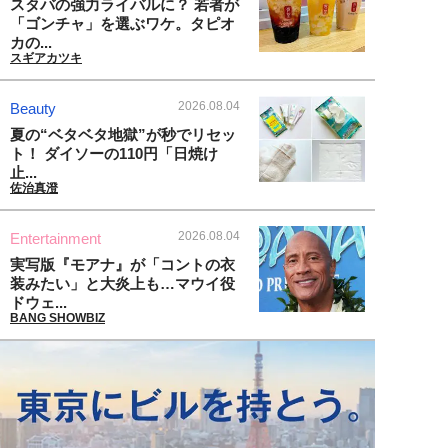
スタバの強力ライバルに？ 若者が
「ゴンチャ」を選ぶワケ。タピオ
カの...
スギアカツキ
2026.08.04
Beauty
夏の“ベタベタ地獄”が秒でリセッ
ト！ ダイソーの110円「日焼け
止...
佐治真澄
2026.08.04
Entertainment
実写版『モアナ』が「コントの衣
装みたい」と大炎上も…マウイ役
ドウェ...
BANG SHOWBIZ