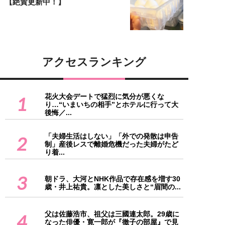
【絶賛更新中！】
アクセスランキング
花火大会デートで猛烈に気分が悪くな
1
り…“いまいちの相手”とホテルに行って大
後悔／...
「夫婦生活はしない」「外での発散は申告
2
制」産後レスで離婚危機だった夫婦がたど
り着...
3
朝ドラ、大河とNHK作品で存在感を増す30
歳・井上祐貴。凛とした美しさと“眉間の...
父は佐藤浩市、祖父は三國連太郎。29歳に
4
なった俳優・寛一郎が『徹子の部屋』で見