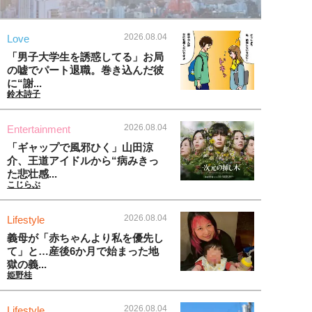
2026.08.04
Love
「男子大学生を誘惑してる」お局
の嘘でパート退職。巻き込んだ彼
に“謝...
鈴木詩子
2026.08.04
Entertainment
「ギャップで風邪ひく」山田涼
介、王道アイドルから“病みきっ
た悲壮感...
こじらぶ
2026.08.04
Lifestyle
義母が「赤ちゃんより私を優先し
て」と…産後6か月で始まった地
獄の義...
姫野桂
2026.08.04
Lifestyle