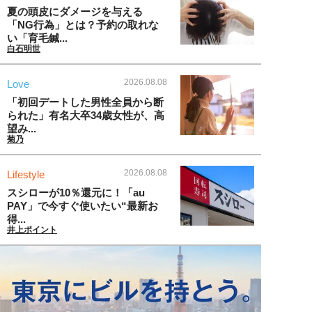
夏の頭皮にダメージを与える
「NG行為」とは？予約の取れな
い「育毛鍼...
白石明世
2026.08.08
Love
「初回デートした男性全員から断
られた」有名大卒34歳女性が、高
望み...
菊乃
2026.08.08
Lifestyle
スシローが10％還元に！「au
PAY」で今すぐ使いたい“最新お
得...
井上ポイント