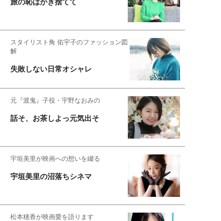
旅の恥はかき捨てて
スタイリスト角 佑宇子のファッション図
解
失敗しない日常オシャレ
元『渡鬼』子役・宇野なおみの
話そ、お茶しよっ元気出そ
宇垣美里が映画への想いを綴る
宇垣美里の沼落ちシネマ
松本穂香が映画愛を語ります