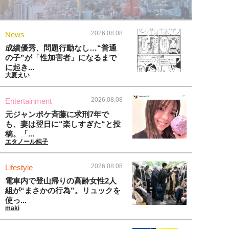
2026.08.08
News
成績優秀、問題行動なし…“普通
の子”が「性加害者」になるまで
に起き...
大夏えい
2026.08.08
Entertainment
元ジャンポケ斉藤に求刑7年で
も、妻は翌日に“楽しすぎた“と投
稿。「...
エタノール純子
2026.08.08
Lifestyle
電車内で登山帰りの高齢女性2人
組が“まさかの行為”。リュックを
使っ...
maki