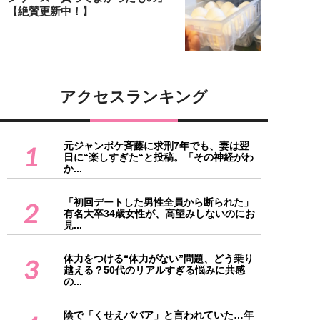
【絶賛更新中！】
アクセスランキング
元ジャンポケ斉藤に求刑7年でも、妻は翌
1
日に“楽しすぎた“と投稿。「その神経がわ
か...
「初回デートした男性全員から断られた」
2
有名大卒34歳女性が、高望みしないのにお
見...
体力をつける“体力がない”問題、どう乗り
3
越える？50代のリアルすぎる悩みに共感
の...
陰で「くせえババア」と言われていた…年