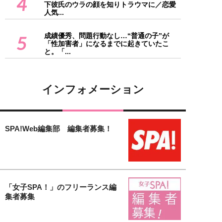
4
下彼氏のウラの顔を知りトラウマに／恋愛
人気...
成績優秀、問題行動なし…“普通の子”が
5
「性加害者」になるまでに起きていたこ
と。「...
インフォメーション
SPA!Web編集部 編集者募集！
「女子SPA！」のフリーランス編
集者募集