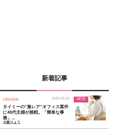
新着記事
2026.08.10
Lifestyle
NEW
タイミーの“激レア”オフィス案件
に40代主婦が挑戦。「簡単な事
務」...
小政りょう