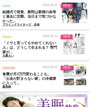
2026.08.10
Love
NEW
結婚式で発覚、新郎は新婦の叔母
と過去に交際。当日まで気づかな
かった...
ブラインドライターズ 史奈
2026.08.10
News
NEW
「イヤと言ってもやめてくれない
人」は、どうして生まれる？ 専門
家が...
大夏えい
2026.08.10
Lifestyle
NEW
食費が月3万円変わることも。
「お金が貯まらない家」の冷蔵庫
に入って...
森美樹