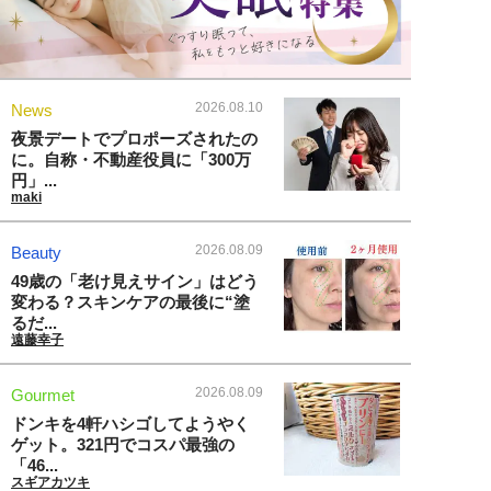
2026.08.10
News
夜景デートでプロポーズされたの
に。自称・不動産役員に「300万
円」...
maki
2026.08.09
Beauty
49歳の「老け見えサイン」はどう
変わる？スキンケアの最後に“塗
るだ...
遠藤幸子
2026.08.09
Gourmet
ドンキを4軒ハシゴしてようやく
ゲット。321円でコスパ最強の
「46...
スギアカツキ