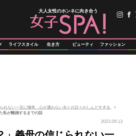
大人女性のホンネに向き合う
メ
ライフスタイル
生き方
ビューティ
ファッション
じられない一言に唖然…心が通わない夫との日々がしんどすぎる
た私が離婚するまでの話
2023.09.13
？」義母の信じられない一