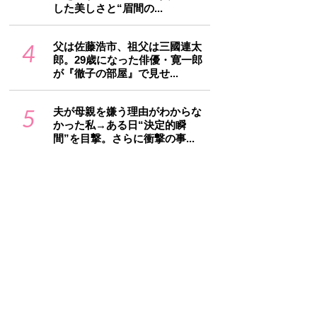
した美しさと“眉間の...
4
父は佐藤浩市、祖父は三國連太
郎。29歳になった俳優・寛一郎
が『徹子の部屋』で見せ...
5
夫が母親を嫌う理由がわからな
かった私→ある日“決定的瞬
間”を目撃。さらに衝撃の事...