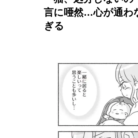
言に唖然…心が通わ
ぎる