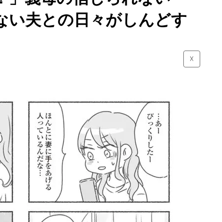
ない夫との日々がしんどす
☓