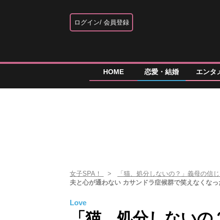
ログイン
会員登録
HOME
恋愛・結婚
エンタ
女子SPA！
「猫、処分しないの？」義母の信
夫と心が通わない カサンドラ症候群で笑えなくなっ
Love
「猫、処分しないの