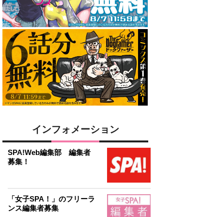
インフォメーション
SPA!Web編集部 編集者
募集！
「女子SPA！」のフリーラ
ンス編集者募集