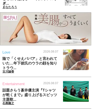
ぎ...
まなたろう
2026.08.07
Love
陰で「くせえババア」と言われて
いた…年下彼氏のウラの顔を知り
トラウ...
古川諭香
2026.08.07
Entertainment
話題さらう蒼井優主演『Tシャツ
が乾くまで』盛り上げるスピッツ
主題歌...
石黒隆之