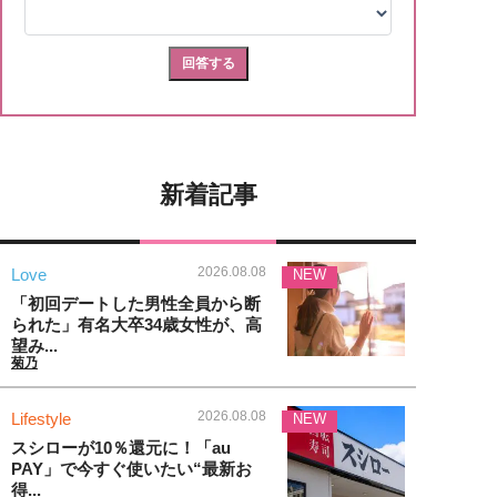
新着記事
2026.08.08
Love
NEW
「初回デートした男性全員から断
られた」有名大卒34歳女性が、高
望み...
菊乃
2026.08.08
Lifestyle
NEW
スシローが10％還元に！「au
PAY」で今すぐ使いたい“最新お
得...