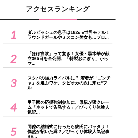
アクセスランキング
1
ダルビッシュの息子は182cm世界モデル！
ラウンドガールやミスコン美女も…プロ...
「ほぼ自炊」って驚き！女優・黒木華が献
2
立365日を全公開、「特製おにぎり」から
マ...
スタバの強力ライバルに？ 若者が「ゴンチ
3
ャ」を選ぶワケ。タピオカの次に来た“フ
ル...
甲子園の応援強制参加に、母親が猛クレー
4
ム「ネットで告発する」／びっくり体験人
気記...
同僚の結婚式に行ったら彼氏にバッタリ！
5
偶然が招いた縁？／びっくり体験人気記事
BE...