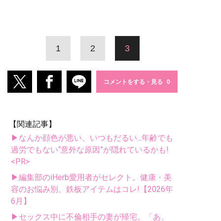
1
2
3
コメントをする・見る
【関連記事】
▶なんか顔色が悪い、いつもだるい...年齢でも
過労でもない“意外な原因”が隠れているかも!
<PR>
▶編集部のiHerb愛用者がセレクト。健康・美
容のお悩み別、鉄板アイテムはコレ!【2026年
6月】
▶セックス中に不倫相手の妻が帰宅。「あ、