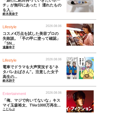
「旅行に絶対持っていきたいポー
チ」が無印にあった！ 濡れたもの
を入...
鈴木美奈子
2026.08.06
Lifestyle
コスメ4万点を試した美容プロの
失敗談。「手の甲に塗って確認」
「SN...
遠藤幸子
2026.08.06
Lifestyle
電車でドラマを大声実況する“ネ
タバレおばさん”。注意した女子
高生の...
鈴木詩子
2026.08.06
Entertainment
「俺、マジで向いてないな」キス
マイ玉森裕太、TVer1000万再生...
こじらぶ