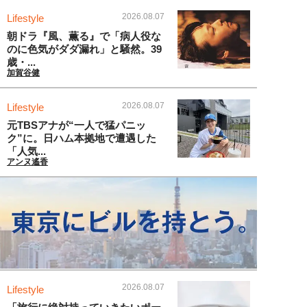
2026.08.07
Lifestyle
朝ドラ『風、薫る』で「病人役な
のに色気がダダ漏れ」と騒然。39
歳・...
加賀谷健
2026.08.07
Lifestyle
元TBSアナが“一人で猛パニッ
ク”に。日ハム本拠地で遭遇した
「人気...
アンヌ遙香
2026.08.07
Lifestyle