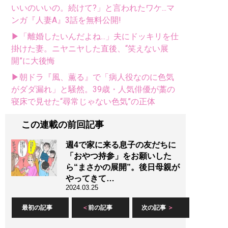
いいのいいの。続けて?」と言われたワケ...マ
ンガ『人妻A』3話を無料公開!
▶「離婚したいんだよね...」夫にドッキリを仕
掛けた妻。ニヤニヤした直後、“笑えない展
開”に大後悔
▶朝ドラ『風、薫る』で「病人役なのに色気
がダダ漏れ」と騒然。39歳・人気俳優が藁の
寝床で見せた“尋常じゃない色気”の正体
この連載の前回記事
週4で家に来る息子の友だちに
「おやつ持参」をお願いした
ら“まさかの展開”。後日母親が
やってきて…
2024.03.25
最初の記事
前の記事
次の記事