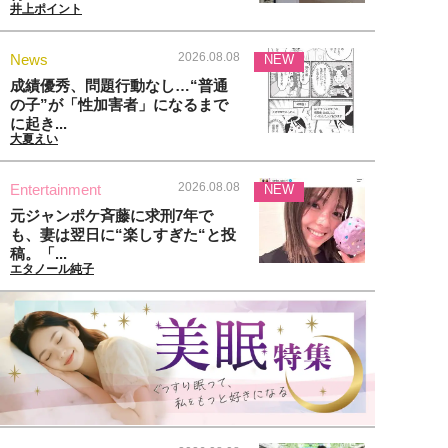
井上ポイント
2026.08.08
News
NEW
成績優秀、問題行動なし…“普通
の子”が「性加害者」になるまで
に起き...
大夏えい
2026.08.08
Entertainment
NEW
元ジャンポケ斉藤に求刑7年で
も、妻は翌日に“楽しすぎた“と投
稿。「...
エタノール純子