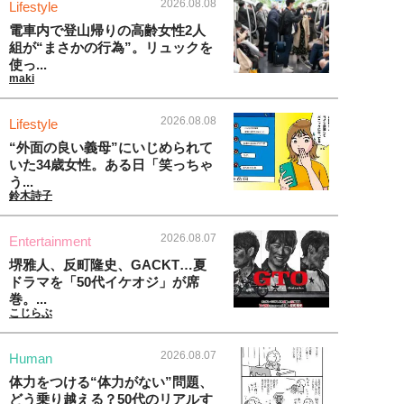
2026.08.08
Lifestyle
電車内で登山帰りの高齢女性2人
組が“まさかの行為”。リュックを
使っ...
maki
2026.08.08
Lifestyle
“外面の良い義母”にいじめられて
いた34歳女性。ある日「笑っちゃ
う...
鈴木詩子
2026.08.07
Entertainment
堺雅人、反町隆史、GACKT…夏
ドラマを「50代イケオジ」が席
巻。...
こじらぶ
2026.08.07
Human
体力をつける“体力がない”問題、
どう乗り越える？50代のリアルす