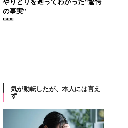
やりとりを遡ってわかった“驚愕
の事実”
nami
気が動転したが、本人には言え
ず