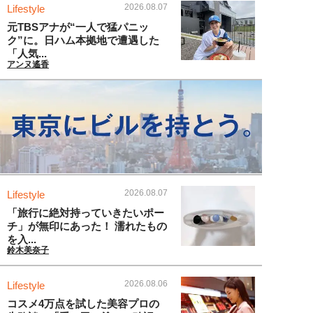
2026.08.07
Lifestyle
元TBSアナが“一人で猛パニッ
ク”に。日ハム本拠地で遭遇した
「人気...
アンヌ遙香
2026.08.07
Lifestyle
「旅行に絶対持っていきたいポー
チ」が無印にあった！ 濡れたもの
を入...
鈴木美奈子
2026.08.06
Lifestyle
コスメ4万点を試した美容プロの