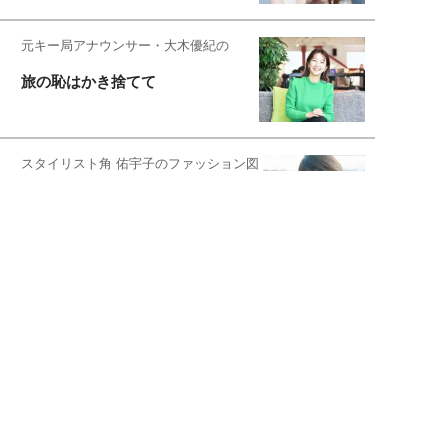
元キー局アナウンサー・大木優紀の
旅の恥はかき捨てて
スタイリスト角 佑宇子のファッション図
解
失敗しない日常オシャレ
元『渡鬼』子役・宇野なおみの
話そ、お茶しよっ元気出そ
宇垣美里が映画への想いを綴る
宇垣美里の沼落ちシネマ