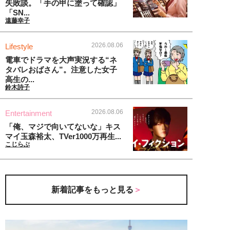
失敗談。「手の甲に塗って確認」
「SN...
遠藤幸子
2026.08.06
Lifestyle
電車でドラマを大声実況する“ネ
タバレおばさん”。注意した女子
高生の...
鈴木詩子
2026.08.06
Entertainment
「俺、マジで向いてないな」キス
マイ玉森裕太、TVer1000万再生...
こじらぶ
新着記事をもっと見る