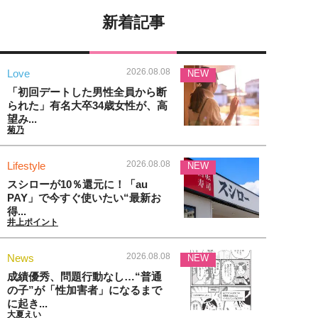
新着記事
2026.08.08
Love
NEW
「初回デートした男性全員から断
られた」有名大卒34歳女性が、高
望み...
菊乃
2026.08.08
Lifestyle
NEW
スシローが10％還元に！「au
PAY」で今すぐ使いたい“最新お
得...
井上ポイント
2026.08.08
News
NEW
成績優秀、問題行動なし…“普通
の子”が「性加害者」になるまで
に起き...
大夏えい