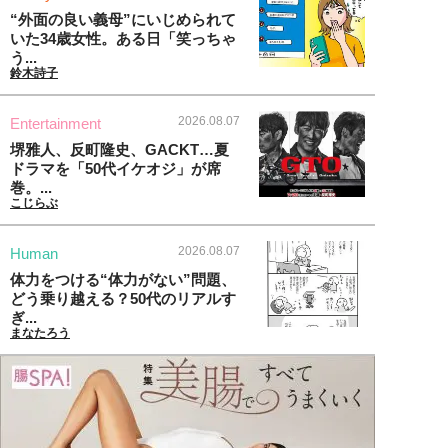
“外面の良い義母”にいじめられて
いた34歳女性。ある日「笑っちゃ
う...
鈴木詩子
2026.08.07
Entertainment
堺雅人、反町隆史、GACKT…夏
ドラマを「50代イケオジ」が席
巻。...
こじらぶ
2026.08.07
Human
体力をつける“体力がない”問題、
どう乗り越える？50代のリアルす
ぎ...
まなたろう