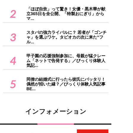
「ほぼ自炊」って驚き！女優・黒木華が献
2
立365日を全公開、「特製おにぎり」から
マ...
スタバの強力ライバルに？ 若者が「ゴンチ
3
ャ」を選ぶワケ。タピオカの次に来た“フ
ル...
甲子園の応援強制参加に、母親が猛クレー
4
ム「ネットで告発する」／びっくり体験人
気記...
同僚の結婚式に行ったら彼氏にバッタリ！
5
偶然が招いた縁？／びっくり体験人気記事
BE...
インフォメーション