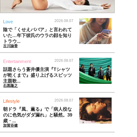
2026.08.07
Love
陰で「くせえババア」と言われて
いた…年下彼氏のウラの顔を知り
トラウ...
古川諭香
2026.08.07
Entertainment
話題さらう蒼井優主演『Tシャツ
が乾くまで』盛り上げるスピッツ
主題歌...
石黒隆之
2026.08.07
Lifestyle
朝ドラ『風、薫る』で「病人役な
のに色気がダダ漏れ」と騒然。39
歳・...
加賀谷健