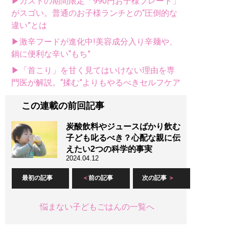
▶ガストの期間限定「990円お子様プレート」
がスゴい。普通のお子様ランチとの“圧倒的な
違い”とは
▶激辛フードが進化中!美容成分入り辛麺や、
鍋に便利な辛い“もち”
▶「首こり」を甘く見てはいけない理由を専
門医が解説。“揉む”よりもやるべきセルフケア
この連載の前回記事
炭酸飲料やジュースばかり飲む
子ども叱るべき？心配な親に伝
えたい2つの科学的事実
2024.04.12
最初の記事
前の記事
次の記事
悩まない子どもごはんの一覧へ