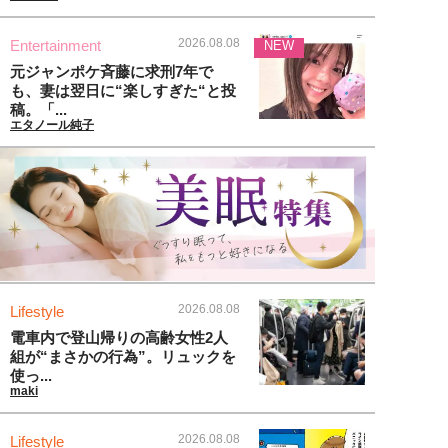
2026.08.08
Entertainment
NEW
元ジャンポケ斉藤に求刑7年で
も、妻は翌日に“楽しすぎた“と投
稿。「...
エタノール純子
2026.08.08
Lifestyle
電車内で登山帰りの高齢女性2人
組が“まさかの行為”。リュックを
使っ...
maki
2026.08.08
Lifestyle