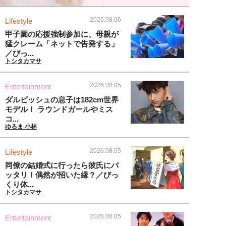
2026.08.06
Lifestyle
甲子園の応援強制参加に、母親が
猛クレーム「ネットで告発する」
／びっ...
トシタカマサ
2026.08.05
Entertainment
ダルビッシュの息子は182cm世界
モデル！ ラウンドガールやミス
コ...
ゆるま 小林
2026.08.05
Lifestyle
同僚の結婚式に行ったら彼氏にバ
ッタリ！偶然が招いた縁？／びっ
くり体...
トシタカマサ
2026.08.05
Entertainment