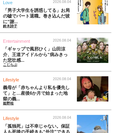
2026.08.04
Love
「男子大学生を誘惑してる」お局
の嘘でパート退職。巻き込んだ彼
に“謝...
鈴木詩子
2026.08.04
Entertainment
「ギャップで風邪ひく」山田涼
介、王道アイドルから“病みきっ
た悲壮感...
こじらぶ
2026.08.04
Lifestyle
義母が「赤ちゃんより私を優先し
て」と…産後6か月で始まった地
獄の義...
姫野桂
2026.08.04
Lifestyle
「孤独死」は不幸じゃない。保証
人も死後の手続きも“外注”できる