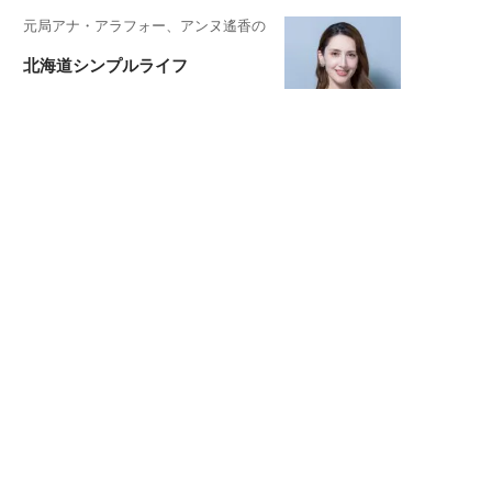
元局アナ・アラフォー、アンヌ遙香の
北海道シンプルライフ
宇垣美里が映画への想いを綴る
宇垣美里の沼落ちシネマ
松本穂香が映画愛を語ります
銀幕ロンリーガール
猫バカライターがおくる
今日のにゃんこタイム