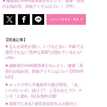
▶編集部のiHerb愛用者がセレクト。健康・美容
のお悩み別、鉄板アイテムはコレ！［PR］
コメントをする・見る
【関連記事】
▶なんか顔色が悪い、いつもだるい...年齢でも
過労でもない“意外な原因”が隠れているかも!
<PR>
▶編集部のiHerb愛用者がセレクト。健康・美
容のお悩み別、鉄板アイテムはコレ!【2026年
6月】
▶セックス中に不倫相手の妻が帰宅。「あ、
いいのいいの。続けて?」と言われたワケ...マ
ンガ『人妻A』3話を無料公開!
▶両陛下に失礼? 林官房長官夫人の着付け、