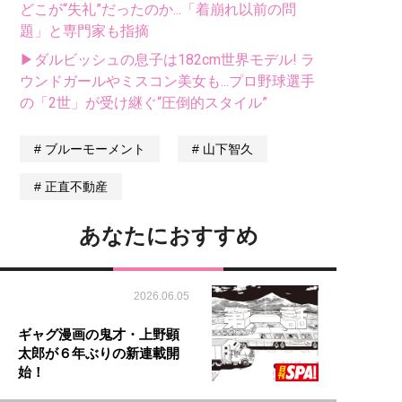
どこが“失礼”だったのか...「着崩れ以前の問
題」と専門家も指摘
▶ダルビッシュの息子は182cm世界モデル! ラ
ウンドガールやミスコン美女も...プロ野球選手
の「2世」が受け継ぐ“圧倒的スタイル”
ブルーモーメント
山下智久
正直不動産
あなたにおすすめ
2026.06.05
ギャグ漫画の鬼才・上野顕
太郎が６年ぶりの新連載開
始！