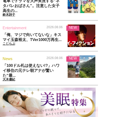
電車でドラマを大声実況する“ネ
タバレおばさん”。注意した女子
高生の...
鈴木詩子
2026.08.06
Entertainment
NEW
「俺、マジで向いてないな」キス
マイ玉森裕太、TVer1000万再生...
こじらぶ
2026.08.06
News
NEW
「100ドル札は使えない!?」ハワ
イ移住の元テレ朝アナが驚い
た“最...
大木優紀