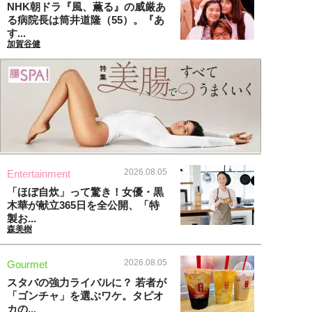
NHK朝ドラ『風、薫る』の威厳あ
る病院長は筒井道隆（55）。『あ
す...
加賀谷健
2026.08.05
Entertainment
「ほぼ自炊」って驚き！女優・黒
木華が献立365日を全公開、「特
製お...
森美樹
2026.08.05
Gourmet
スタバの強力ライバルに？ 若者が
「ゴンチャ」を選ぶワケ。タピオ
カの...