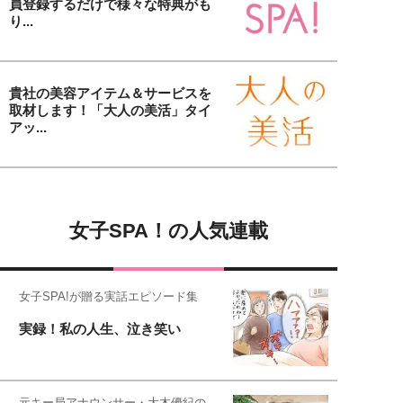
員登録するだけで様々な特典がも
り...
貴社の美容アイテム＆サービスを
取材します！「大人の美活」タイ
アッ...
女子SPA！の人気連載
女子SPA!が贈る実話エピソード集
実録！私の人生、泣き笑い
元キー局アナウンサー・大木優紀の