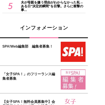
夫が母親を嫌う理由がわからなかった私→
5
ある日“決定的瞬間”を目撃。さらに衝撃の
事...
インフォメーション
SPA!Web編集部 編集者募集！
「女子SPA！」のフリーランス編
集者募集
【女子SPA！無料会員募集中】会