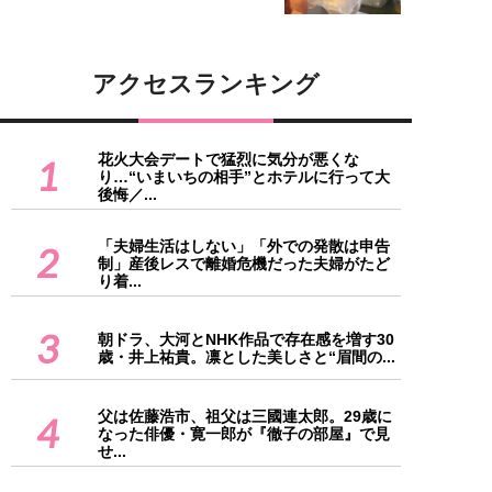
アクセスランキング
花火大会デートで猛烈に気分が悪くな
1
り…“いまいちの相手”とホテルに行って大
後悔／...
「夫婦生活はしない」「外での発散は申告
2
制」産後レスで離婚危機だった夫婦がたど
り着...
3
朝ドラ、大河とNHK作品で存在感を増す30
歳・井上祐貴。凛とした美しさと“眉間の...
父は佐藤浩市、祖父は三國連太郎。29歳に
4
なった俳優・寛一郎が『徹子の部屋』で見
せ...