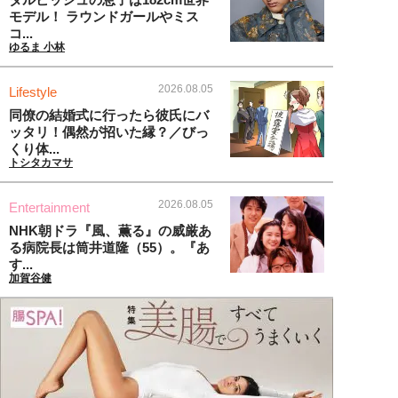
モデル！ ラウンドガールやミス
コ...
ゆるま 小林
2026.08.05
Lifestyle
同僚の結婚式に行ったら彼氏にバ
ッタリ！偶然が招いた縁？／びっ
くり体...
トシタカマサ
2026.08.05
Entertainment
NHK朝ドラ『風、薫る』の威厳あ
る病院長は筒井道隆（55）。『あ
す...
加賀谷健