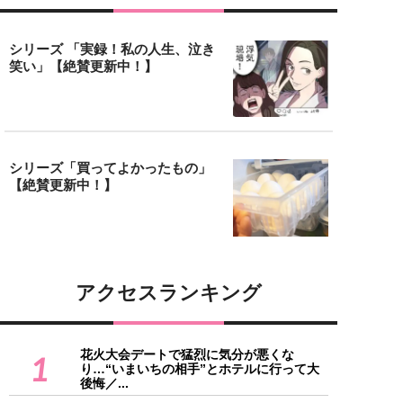
シリーズ 「実録！私の人生、泣き
笑い」【絶賛更新中！】
シリーズ「買ってよかったもの」
【絶賛更新中！】
アクセスランキング
花火大会デートで猛烈に気分が悪くな
1
り…“いまいちの相手”とホテルに行って大
後悔／...