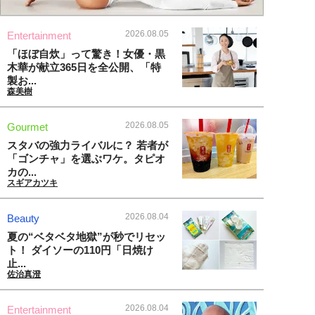
2026.08.05
Entertainment
「ほぼ自炊」って驚き！女優・黒
木華が献立365日を全公開、「特
製お...
森美樹
2026.08.05
Gourmet
スタバの強力ライバルに？ 若者が
「ゴンチャ」を選ぶワケ。タピオ
カの...
スギアカツキ
2026.08.04
Beauty
夏の“ベタベタ地獄”が秒でリセッ
ト！ ダイソーの110円「日焼け
止...
佐治真澄
2026.08.04
Entertainment