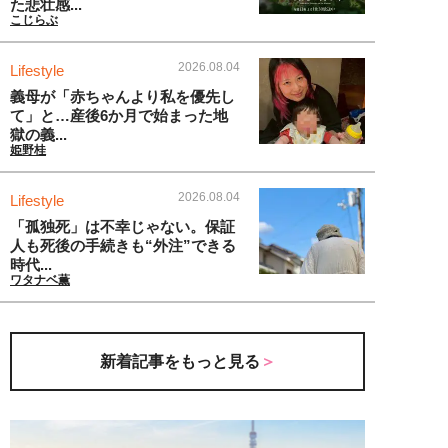
た悲壮感...
こじらぶ
2026.08.04
Lifestyle
義母が「赤ちゃんより私を優先し
て」と…産後6か月で始まった地
獄の義...
姫野桂
2026.08.04
Lifestyle
「孤独死」は不幸じゃない。保証
人も死後の手続きも“外注”できる
時代...
ワタナベ薫
新着記事をもっと見る