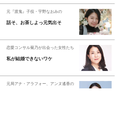
元『渡鬼』子役・宇野なおみの
話そ、お茶しよっ元気出そ
恋愛コンサル菊乃が出会った女性たち
私が結婚できないワケ
元局アナ・アラフォー、アンヌ遙香の
北海道シンプルライフ
宇垣美里が映画への想いを綴る
宇垣美里の沼落ちシネマ