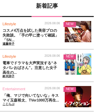
新着記事
2026.08.06
Lifestyle
NEW
コスメ4万点を試した美容プロの
失敗談。「手の甲に塗って確認」
「SN...
遠藤幸子
2026.08.06
Lifestyle
NEW
電車でドラマを大声実況する“ネ
タバレおばさん”。注意した女子
高生の...
鈴木詩子
2026.08.06
Entertainment
NEW
「俺、マジで向いてないな」キス
マイ玉森裕太、TVer1000万再生...
こじらぶ