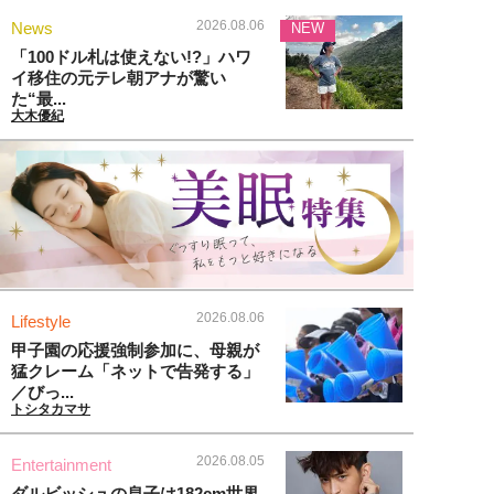
2026.08.06
News
NEW
「100ドル札は使えない!?」ハワ
イ移住の元テレ朝アナが驚い
た“最...
大木優紀
2026.08.06
Lifestyle
甲子園の応援強制参加に、母親が
猛クレーム「ネットで告発する」
／びっ...
トシタカマサ
2026.08.05
Entertainment
ダルビッシュの息子は182cm世界