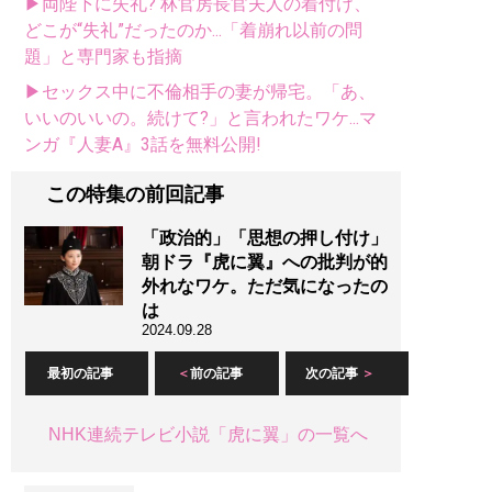
▶両陛下に失礼? 林官房長官夫人の着付け、
どこが“失礼”だったのか...「着崩れ以前の問
題」と専門家も指摘
▶セックス中に不倫相手の妻が帰宅。「あ、
いいのいいの。続けて?」と言われたワケ...マ
ンガ『人妻A』3話を無料公開!
この特集の前回記事
「政治的」「思想の押し付け」
朝ドラ『虎に翼』への批判が的
外れなワケ。ただ気になったの
は
2024.09.28
最初の記事
前の記事
次の記事
NHK連続テレビ小説「虎に翼」の一覧へ