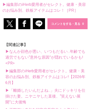
▶編集部のiHerb愛用者がセレクト。健康・美容
のお悩み別、鉄板アイテムはコレ！［PR］
コメントをする・見る
【関連記事】
▶なんか顔色が悪い、いつもだるい...年齢でも
過労でもない“意外な原因”が隠れているかも!
<PR>
▶編集部のiHerb愛用者がセレクト。健康・美
容のお悩み別、鉄板アイテムはコレ!【2026年
6月】
▶「離婚したいんだよね...」夫にドッキリを仕
掛けた妻。ニヤニヤした直後、“笑えない展
開”に大後悔