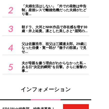
「夫婦生活はしない」「外での発散は申告
2
制」産後レスで離婚危機だった夫婦がたど
り着...
3
朝ドラ、大河とNHK作品で存在感を増す30
歳・井上祐貴。凛とした美しさと“眉間の...
父は佐藤浩市、祖父は三國連太郎。29歳に
4
なった俳優・寛一郎が『徹子の部屋』で見
せ...
夫が母親を嫌う理由がわからなかった私→
5
ある日“決定的瞬間”を目撃。さらに衝撃の
事...
インフォメーション
SPA!Web編集部 編集者募集！