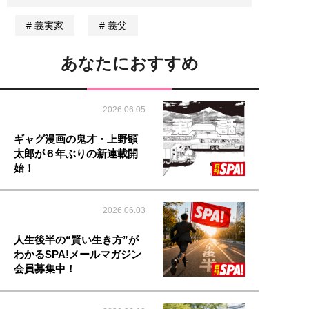
義実家
義父
あなたにおすすめ
2026.06.05
ギャグ漫画の鬼才・上野顕
太郎が６年ぶりの新連載開
始！
2026.06.03
人生後半の“賢い生き方”が
わかるSPA!メールマガジン
会員募集中！