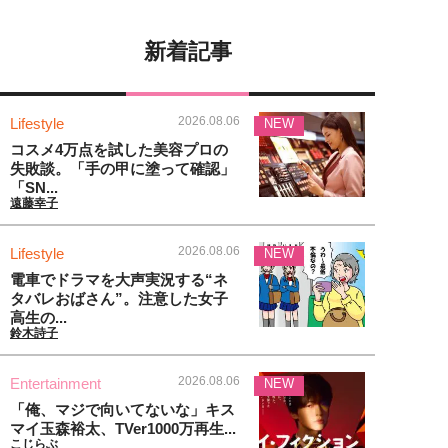
新着記事
2026.08.06
Lifestyle
NEW
コスメ4万点を試した美容プロの
失敗談。「手の甲に塗って確認」
「SN...
遠藤幸子
2026.08.06
Lifestyle
NEW
電車でドラマを大声実況する“ネ
タバレおばさん”。注意した女子
高生の...
鈴木詩子
2026.08.06
Entertainment
NEW
「俺、マジで向いてないな」キス
マイ玉森裕太、TVer1000万再生...
こじらぶ