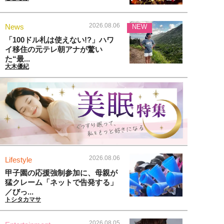
2026.08.06
News
NEW
「100ドル札は使えない!?」ハワ
イ移住の元テレ朝アナが驚い
た“最...
大木優紀
2026.08.06
Lifestyle
甲子園の応援強制参加に、母親が
猛クレーム「ネットで告発する」
／びっ...
トシタカマサ
2026.08.05