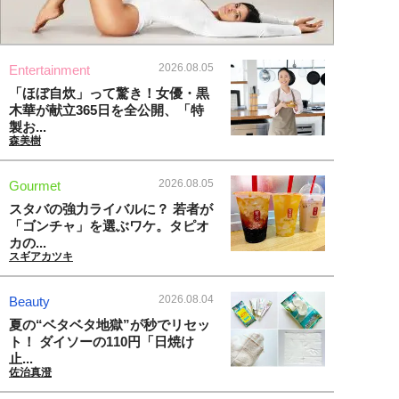
2026.08.05
Entertainment
「ほぼ自炊」って驚き！女優・黒
木華が献立365日を全公開、「特
製お...
森美樹
2026.08.05
Gourmet
スタバの強力ライバルに？ 若者が
「ゴンチャ」を選ぶワケ。タピオ
カの...
スギアカツキ
2026.08.04
Beauty
夏の“ベタベタ地獄”が秒でリセッ
ト！ ダイソーの110円「日焼け
止...
佐治真澄