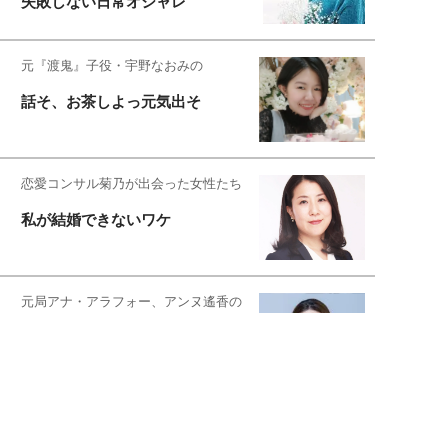
失敗しない日常オシャレ
元『渡鬼』子役・宇野なおみの
話そ、お茶しよっ元気出そ
恋愛コンサル菊乃が出会った女性たち
私が結婚できないワケ
元局アナ・アラフォー、アンヌ遙香の
北海道シンプルライフ
宇垣美里が映画への想いを綴る