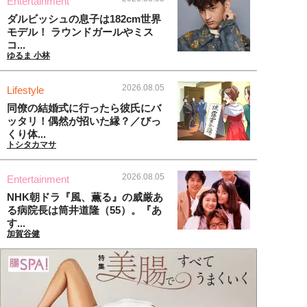
Entertainment
ダルビッシュの息子は182cm世界
モデル！ ラウンドガールやミス
コ...
ゆるま 小林
2026.08.05
Lifestyle
同僚の結婚式に行ったら彼氏にバ
ッタリ！偶然が招いた縁？／びっ
くり体...
トシタカマサ
2026.08.05
Entertainment
NHK朝ドラ『風、薫る』の威厳あ
る病院長は筒井道隆（55）。『あ
す...
加賀谷健