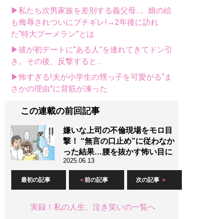
▶私たち次男家族を差別する義父母...。娘の絵
も侮辱されついにブチギレ!→2年後に訪れ
た“特大ブーメラン”とは
▶彼が初デートに“ある人”を連れてきてドン引
き。その後、反撃すると...
▶怖すぎる!夫が小学生の甥っ子を可愛がる“ま
さかの理由”に背筋が凍った
この連載の前回記事
嫌いな上司の不倫現場をモロ目
撃！ “無言の口止め”に従わなか
った結果…腰を抜かす怖い目に
2025.06.13
最初の記事
前の記事
次の記事
実録！私の人生、泣き笑いの一覧へ