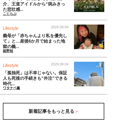
介、王道アイドルから“病みきっ
た悲壮感...
こじらぶ
2026.08.04
Lifestyle
義母が「赤ちゃんより私を優先し
て」と…産後6か月で始まった地
獄の義...
姫野桂
2026.08.04
Lifestyle
「孤独死」は不幸じゃない。保証
人も死後の手続きも“外注”できる
時代...
ワタナベ薫
新着記事をもっと見る