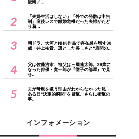
後悔／...
「夫婦生活はしない」「外での発散は申告
2
制」産後レスで離婚危機だった夫婦がたど
り着...
3
朝ドラ、大河とNHK作品で存在感を増す30
歳・井上祐貴。凛とした美しさと“眉間の...
父は佐藤浩市、祖父は三國連太郎。29歳に
4
なった俳優・寛一郎が『徹子の部屋』で見
せ...
夫が母親を嫌う理由がわからなかった私→
5
ある日“決定的瞬間”を目撃。さらに衝撃の
事...
インフォメーション