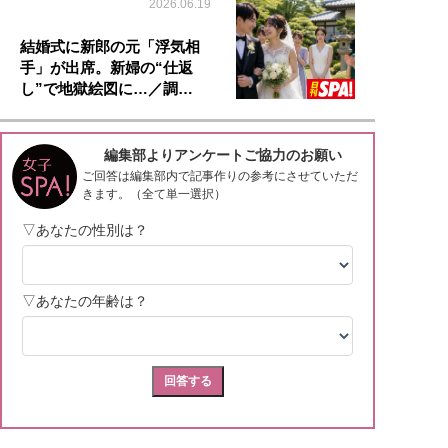
2026.06.19
結婚式に新郎の元「浮気相
手」が出席。新婦の“仕返
し”で地獄絵図に…／調…